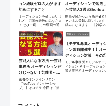
ョン経験ゼロの人が まず
オーディションで落選
初めにすること
た芸能人3選 #Shorts #
学 #考察 #アイドル #TV
オーディションを受けたいけ
動画が良かったら高評価＆
れど、応募未経験のみなさま
ャンネル登録お願いします
芸能
！ ぜひ一度、この動画の通り
励みになります！ 【雑学ネ
に進めてみてください＾＾ 写
募集！】 面白そうなの動画
真について ...関連ツイート
します！関連ツイート
芸能人オーディション
芸能人オーディション
【モデル募集オーディ
ョン随時開催中！】オ
ディション対策 その
芸能人になる方法 〜芸能
モデル事務所＃モデルオー
ィション ＃オーディション
事務所 オーディションだ
策＃事務所オーディション
けじゃない！芸能界への
オーディション回答 ---------
ルート５選〜
------------------------ 株式
役者のオンラインサロン
シンフォニアです 東京・大
（YouTube メンバーシッ
阪・ ...関連ツイート
プ）】はコチラ 今回は『芸能
人になる方法 〜芸能界への
...関連ツイート
コメント