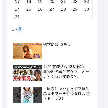
17
18
19
20
21
22
23
24
25
26
27
28
29
30
31
« 7月
橋本環奈 胸チラ
40代 芸能活動 徹底解説！
事務所の選び方から、オー
ディション攻略まで。
【衝撃】ヤバすぎて閲覧注
意なタブーを持つ女性芸能
人トップ3！