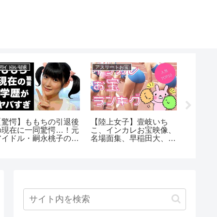
アイドル引退
アスリートお宝
芸能人引退
【驚愕】ももちの引退後
【陸上女子】壹岐いち
再婚し
の現在に一同驚愕…！元
こ、インカレお宝映像、
引退理
アイドル・嗣永桃子のま
名場面集、早稲田大、立
や収入
さかの現在の職業や学歴
命館
スーパ
に驚きを隠せない…
西茂弘