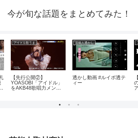
今が旬な話題をまとめてみた！
アイドル歌うま
芸能人透かし
乳
【先行公開②】
透かし動画 #ルイボ透テ
能
YOASOBI「アイドル」
ィー
イ
をAKB48歌唱力メンバ
ーが全力披露！