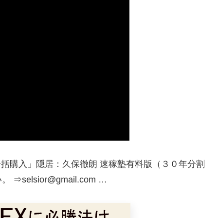
て一括購入」隠居：久保徹朗 速稼塾有料版（３０年分割
sior@gmail.com …