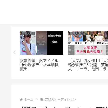
芸能人流出
芸能人流出
】離婚し
拡散希望 jKアイドル
【人気巨乳女優】巨大
暴露しま
神の喘ぎ声 坂本瑞帆
輪が流出⁉️大公開。芸
#生田斗
流出
人、ローラ、池田エラ
ザ
ホーム
芸能人オーディション