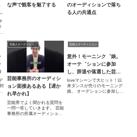
し
な声で観客を魅了する
のオーディションで落ち
雑
る人の共通点
 #
チ
！
タ
に
芸能人オーディション
芸能人オーディション
シ
意外！モーニンク゛娘。
ー
オーテ゛ションに参加
①
し、辞退や落選した芸能
芸能事務所のオーディシ
人が・・・
デ
loveマシーンで大ヒット！以
対
来ダンスが売りのモーニング
ョン面接あるある【遅か
＃
娘。 オーデションに参加した
れ早かれ】
--
芸能人も多く存在します。 そ
会社
んなオーデションに参加し
芸能界でよく聞かれる質問を
て....関連ツイート
一問一答していきます。 芸能
事務所の所属オーディション
を受ける方は、参考にしてみ
て下さい。