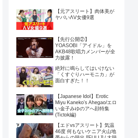
【元アスリート】肉体美が
ヤバいΛV女優9選
【先行公開②】
YOASOBI「アイドル」を
AKB48歌唱力メンバーが全
力披露！
絶対に鳴らしてはいけない
「くすぐりハーモニカ」が
面白すぎた！！
【Japanese Idol】Erotic
Miyu Kaneko's Ahegao/エロ
い金子みゆのアへ顔特集
(Tictok編)
【エドvsアスリート】気温
46度 何もないケニア火山地
帯からの脱出 [[FULL]] / 大脱