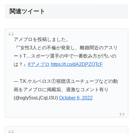
関連ツイート
アメブロを投稿しました。
『"女性3人との不倫が発覚し、離婚間近のアスリ
ートT…スポーツ選手の中で一番飲み方が汚いの
は？』
#アメブロ
https://t.co/dA2DPZQTcF
— T.K.ケルベロス①視聴済ユーチューブなどの動
画をアメブロに掲載垢、過激なコメント有り
(@ogly5ssLjCqLI3U)
October 6, 2022