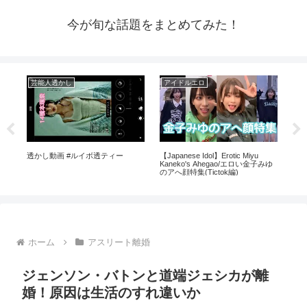
今が旬な話題をまとめてみた！
芸能人透かし
アイドルエロ
ア
係
透かし動画 #ルイボ透ティー
【Japanese Idol】Erotic Miyu
【分
#生
Kaneko's Ahegao/エロい金子みゆ
バー
のアへ顔特集(Tictok編)
の具体
ホーム
アスリート離婚
ジェンソン・バトンと道端ジェシカが離
婚！原因は生活のすれ違いか