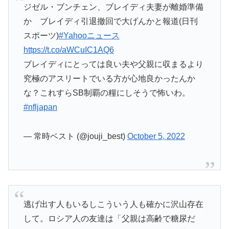
ジゼル・ブンチェン、ブレイディ夫妻が離婚準備
か ブレイディ引退撤回で大げんかと報道(日刊
スポーツ)
#Yahooニュース
https://t.co/aWCuIC1AQ6
ブレイディにとっては良い夫や父親に収まるより
究極のアスリートでいる方が心地良かったんか
な？これすらSB制覇の糧にしそうで怖いわ。
#nfljapan
— 常時ベスト (@jouji_best)
October 5, 2022
逃げ出す人もいるしこういう人も確かに沢山存在
して。ロシア人の友達は「父親は高齢で糖尿だ