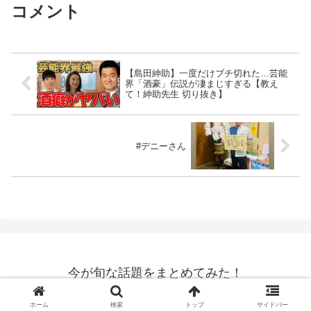
コメント
【島田紳助】一度だけブチ切れた…芸能
界「酒豪」伝説が凄まじすぎる【教え
て！紳助先生 切り抜き】
#デニーさん
今が旬な話題をまとめてみた！
© 2021 今が旬な話題をまとめてみた！.
ホーム
検索
トップ
サイドバー