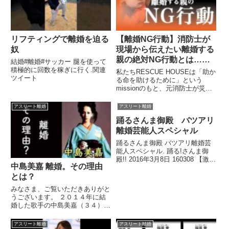
リフティングで離婚を迫る
【離婚NG行動】消防士が
奴
現場から伝えたい離婚する
親の絶対NG行動とは…こ
結婚#離婚#サッカー 腿を使って
れが深い闇の入り口になる
積極的に回数を稼ぎに行く.関連
私たちRESCUE HOUSEは「助か
ツイート
る命を助けるために」という
missionのもと、元消防士が災害
や事件、事故をもとに『 ...関連
ツイート
アスリート離婚
アスリート離婚
踊るさんま御殿 バツアリ
離婚芸能人スペシャル
踊るさんま御殿 バツアリ離婚芸
能人スペシャル. 踊る!さんま御
殿!! 2016年3月8日 160308 【激熱
中島美嘉 離婚。その理由
アスリート大集合SP！】 踊る!さ
んま御殿!! アスリ...関連ツイート
とは？
みなさま、ご覧いただきありがと
うございます。 ２０１４年に結
婚した歌手の中島美嘉（３４）と
男子バレーボール元日本代表の
...関連ツイート
アスリート離婚
アスリート離婚