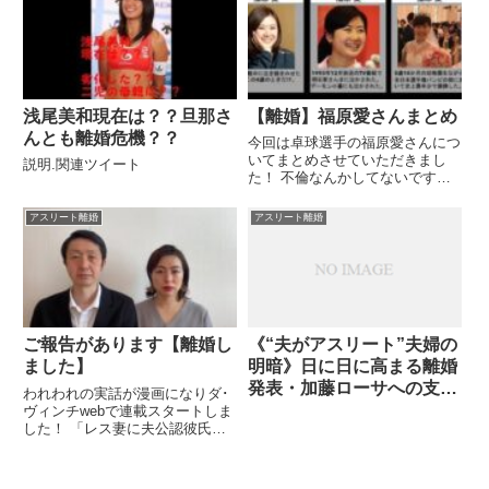
浅尾美和現在は？？旦那さ
【離婚】福原愛さんまとめ
んとも離婚危機？？
今回は卓球選手の福原愛さんにつ
いてまとめさせていただきまし
説明.関連ツイート
た！ 不倫なんかしてないですよ
ね？ね？泣.関連ツイート
アスリート離婚
アスリート離婚
ご報告があります【離婚し
《“夫がアスリート”夫婦の
ました】
明暗》日に日に高まる離婚
発表・加藤ローサへの支持
われわれの実話が漫画になりダ･
“田中将大＆里田まい”“長
ヴィンチwebで連載スタートしま
した！ 「レス妻に夫公認彼氏が
友佑都＆平愛梨”など安泰
できました」 ...関連ツイート
組の秘訣は「妻の明るさ」