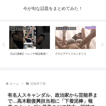
今が旬な話題をまとめてみた！
アイドルハレンチ
アイドルくすぐり
芸
ぎ
【山口真帆】ハレンチ検証動画！
グラビアアイドルくすぐり
ハ
とめ
ホーム
芸能界下着
有名人スキャンダル、政治家から芸能界ま
で…高木毅復興担当相に「下着泥棒」報