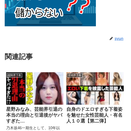
syun
関連記事
芸能界下着
芸能界下着
星野みなみ、芸能界引退の
自身のドエロすぎる下着姿
本当の理由と引退後がヤバ
を魅せた女性芸能人・有名
すぎた…
人１０選【第二弾】
乃木坂46一期生として、10年以