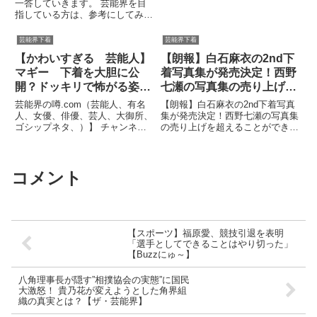
一答していきます。 芸能界を目
指している方は、参考にしてみて
下さい。 質問募集中！関連ツイ
ート
芸能界下着
芸能界下着
【かわいすぎる 芸能人】
【朗報】白石麻衣の2nd下
マギー 下着を大胆に公
着写真集が発売決定！西野
開？ドッキリで怖がる姿が
七瀬の写真集の売り上げを
かわいい！ .
超えることができるか？？
芸能界の噂.com（芸能人、有名
【朗報】白石麻衣の2nd下着写真
人、女優、俳優、芸人、大御所、
集が発売決定！西野七瀬の写真集
ゴシップネタ、）】 チャンネル
の売り上げを超えることができる
登録はコチラ↓↓↓↓↓関連ツイート
か？？ 乃木坂46のエース『まい
やん』こと白石...関連ツイート
コメント
【スポーツ】福原愛、競技引退を表明
「選手としてできることはやり切った」
【Buzzにゅ～】
八角理事長が隠す”相撲協会の実態”に国民
大激怒！ 貴乃花が変えようとした角界組
織の真実とは？【ザ・芸能界】