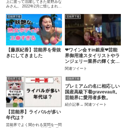
上に渡って活躍してきた星野みな
みさん。 2022年2月に惜しまれつ
つも引退されました。 今回は ...
関連ツイート
芸能界下着
芸能界下着
【藤原紀香】芸能界を骨抜
❤︎ワイン会🍷in銀座❤︎芸能
きにしてきました
界御用達スタイリストやラ
ンジェリー業界の輝く女子
達とご縁いただきましたぁ
関連ツイート
💞 #shorts
芸能界下着
芸能界下着
プレミアムの名に相応しい
国産高級下着gravevault。
芸能界に愛用者多数。
紹介記事→ 関連ツイート
【芸能界】ライバルが多い
年代は？
芸能界でよく聞かれる質問を一問