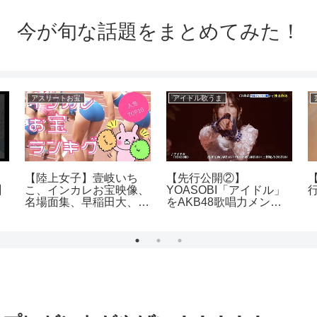
今が旬な話題をまとめてみた！
アスリートお宝
アイドル歌うま
【陸上女子】壹岐いち
【先行公開②】
】
こ、インカレお宝映像、
YOASOBI「アイドル」
名場面集、早稲田大、立
をAKB48歌唱力メンバ
命館
ーが全力披露！