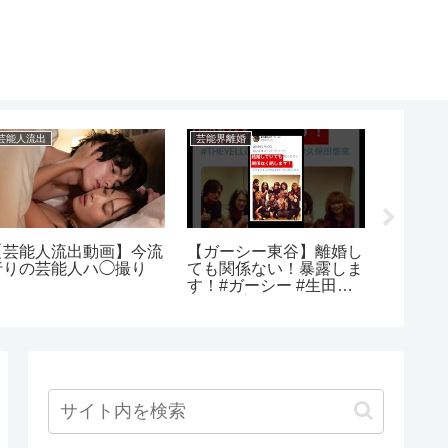
芸能人流出
芸能界離婚
アイドルブ
【芸能人流出動画】今流
【ガーシー東谷】離婚し
【Tik
行りの芸能人ハ◯撮り
ても関係ない！暴露しま
胸チラ
す！#ガーシー #生田斗
首配信
真#三浦翔平