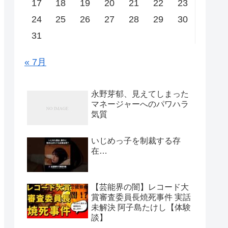
17
18
19
20
21
22
23
24
25
26
27
28
29
30
31
« 7月
永野芽郁、見えてしまった
マネージャーへのパワハラ
気質
いじめっ子を制裁する存
在…
【芸能界の闇】レコード大
賞審査委員長焼死事件 実話
未解決 阿子島たけし【体験
談】