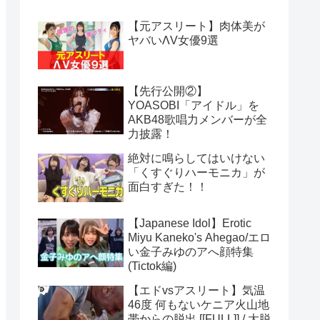
【元アスリート】肉体美が
ヤバいΛV女優9選
【先行公開②】
YOASOBI「アイドル」を
AKB48歌唱力メンバーが全
力披露！
絶対に鳴らしてはいけない
「くすぐりハーモニカ」が
面白すぎた！！
【Japanese Idol】Erotic
Miyu Kaneko's Ahegao/エロ
い金子みゆのアへ顔特集
(Tictok編)
【エドvsアスリート】気温
46度 何もないケニア火山地
帯からの脱出 [[FULL]] / 大脱