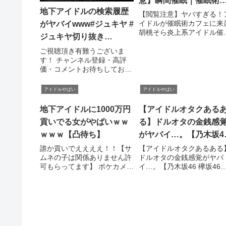
意】瞬間催眠｜催眠術
地下アイドルの検索履歴
フェ＆催眠術スクール 
【閲覧注意】ヤバすぎる！
イドルが催眠術カフェに来
がヤバイwww#ジュキヤ #
ピリチュアル ヒプノセ
胡桃そら炎上系アイドル催
ジュキヤ切り抜き
ピー｜ 開眼落ち我慢
術かけてみたら大変な事に
#shorts ＃インタビュー
った！？ 元アイドルグルー
ご視聴頂き有難うございま
仮面女子のメンバーで今は ..
す！ チャンネル登録・高評
関連ツイート
価・コメントお待ちしており
ます！ ジュキヤさんのチャン
ネルは、こちら！関連ツイー
アイドルやばい
アイドルやばい
ト
地下アイドルに1000万円
【アイドルオタクある
貢いでる女がやばいｗｗ
る】ドルオタの金銭感
ｗｗｗ【凸待ち】
がヤバイ…。【乃木坂4
欅坂46 AKB48】Love
誰か貢いでええええ！！【サ
【アイドルオタクあるある
ムネの子は関係ありません許
ドルオタの金銭感覚がヤバ
Ksenia Sobchak
可もらってます】 ポケカメン
イ…。【乃木坂46 欅坂46
のやつ↓ Twitter→ ...関連ツイ
AKB48】Love Ksenia
ート
Sobchak.関連ツイート