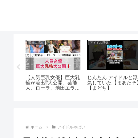
芸能人流出
アイドル浮気
ルくすぐ
【人気巨乳女優】巨大乳
じんたん アイドルと浮
輪が流出⁉️大公開。芸能
気していた【まあたそ
人、ローラ、池田エライ
【まどち】
ザ
ホーム
アイドルやばい