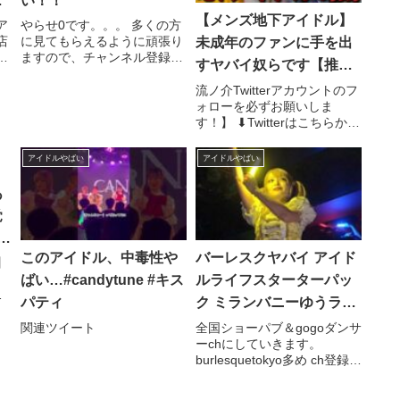
カ
い！！
【メンズ地下アイドル】
ス
ア
やらせ0です。。。 多くの方
店
に見てもらえるように頑張り
未成年のファンに手を出
ラ
眠
ますので、チャンネル登録、
すヤバイ奴らです【推し
な
高評価お願いいたします！ メ
活】
プ
ンバー ・村咲ふたば 関連ツ
流ノ介Twitterアカウントのフ
.
イート
ォローを必ずお願いしま
す！】 ⬇︎Twitterはこちらから
フォローして ...関連ツイート
アイドルやばい
アイドルやばい
あ
覚
6
このアイドル、中毒性や
バーレスクヤバイ アイド
】
ばい…#candytune #キス
ルライフスターターパッ
パティ
ク ミランバニーゆうラム
ココア バニー＆ゆうバー
関連ツイート
全国ショーパブ＆gogoダンサ
ーchにしていきます。
スデーイベント
burlesquetokyo多め ch登録ど
うそ 札幌都内（六本木）名古
屋大阪福岡の ...関連ツイート