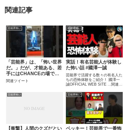
関連記事
芸能界怖い
芸能界怖い
「芸能界」は、「怖い世界
実話！有名芸能人が体験し
だ。」だが、才能ある、若
た怖い話 #國澤一誠
手にはCHANCEの場でも
芸能界で活躍する数々の有名人た
ある。「一日十キロ走れ
ちの恐怖体験をご紹介！ 國澤一
関連ツイート
誠OFFICIAL WEB SITE ...関連ツ
る」体力と、覚悟ある人ら
イート
は、チャレンジする価値は
芸能界怖い
芸能界怖い
ある！
【衝撃】人間のクズだとい
ベッキー！芸能界で一番怖