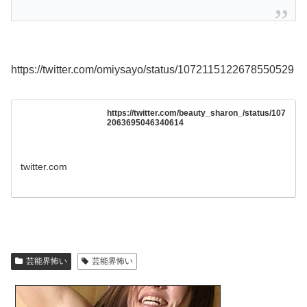
https://twitter.com/omiysayo/status/1072115122678550529
https://twitter.com/beauty_sharon_/status/107
2063695046340614
twitter.com
芸能界怖い
芸能界怖い