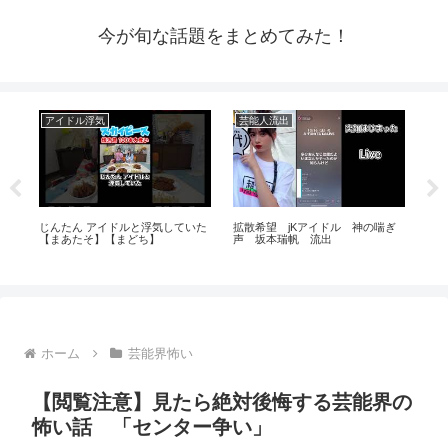
今が旬な話題をまとめてみた！
アイドル浮気
芸能人流出
ア
い
じんたん アイドルと浮気していた
拡散希望 jKアイドル 神の喘ぎ
【
【まあたそ】【まどち】
声 坂本瑞帆 流出
レ
大
ホーム
芸能界怖い
【閲覧注意】見たら絶対後悔する芸能界の
怖い話 「センター争い」