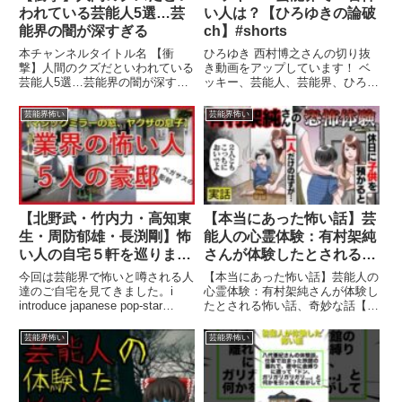
われている芸能人5選…芸
い人は？【ひろゆきの論破
能界の闇が深すぎる
ch】#shorts
本チャンネルタイトル名 【衝
ひろゆき 西村博之さんの切り抜
撃】人間のクズだといわれている
き動画をアップしています！ ベ
芸能人5選…芸能界の闇が深すぎ
ッキー、芸能人、芸能界、ひろゆ
る クズな芸能人とは 今回は、ク
きメーカー、論破、切り抜き、
ズな芸能人 についてご紹介。 い
...関連ツイート
芸能界怖い
芸能界怖い
ったい、クズと ...関連ツイート
【北野武・竹内力・高知東
【本当にあった怖い話】芸
生・周防郁雄・長渕剛】怖
能人の心霊体験：有村架純
い人の自宅５軒を巡りまし
さんが体験したとされる怖
た #ビートたけし自宅 #芸
い話、奇妙な話【ゾッとす
今回は芸能界で怖いと噂される人
【本当にあった怖い話】芸能人の
能人の自宅 #芸能界のドン
るアニメ】
達のご自宅を見てきました。i
心霊体験：有村架純さんが体験し
introduce japanese pop-star
たとされる怖い話、奇妙な話【ゾ
#芸能界金と権力
houses. ・竹内力 ・北野武（ ...
ッとするアニメ】 これから ...関
関連ツイート
連ツイート
芸能界怖い
芸能界怖い