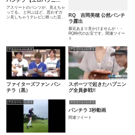
パンチラ 【エロハプニン
グ】 New 2017
アスリートのパンツが、見えちゃ
ってる。 と叫ぶほど、思わずガ
RQ 吉岡美穂 公然パンチ
ン見しちゃうテレビに映った芸能
ラ露出
人・アスリートのハプニング集で
す。 オスス....関連ツイート
最近あまり見かけませんが・・
RQ時代のお宝です。関連ツイー
ト
アスリートパンチラ
アスリートパンチラ
ファイターズファン パン
スポーツで起きたハプニン
チラ（黒）
グ全員参戦!!
アスリートパンチラ
アスリートパンチラ
パンチラ 3秒動画
関連ツイート