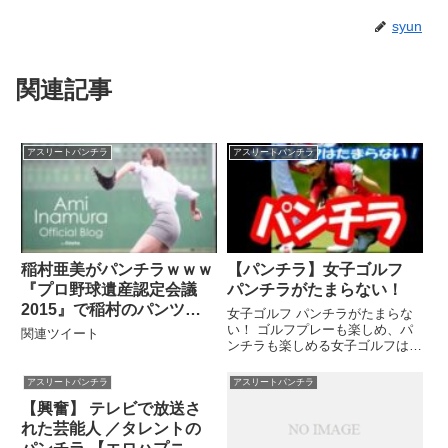
syun
関連記事
アスリートパンチラ
アスリートパンチラ
稲村亜美がパンチラｗｗｗ
【パンチラ】女子ゴルフ
『プロ野球遺産認定会議
パンチラがたまらない！
2015』で稲村のパンツガ
女子ゴルフ パンチラがたまらな
ッツリ見えたと話題ｗ
い！ ゴルフプレーも楽しめ、パ
関連ツイート
ンチラも楽しめる女子ゴルフは見
どころたくさん！ ◇YouTubeで
...関連ツイート
アスリートパンチラ
アスリートパンチラ
【興奮】 テレビで放送さ
れた芸能人 ／タレントの