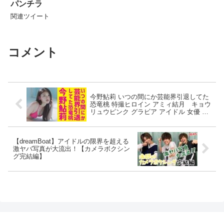
パンチラ
関連ツイート
コメント
今野鮎莉 いつの間にか芸能界引退してた
恐竜桃 特撮ヒロイン アミィ結月 キョウ
リュウピンク グラビア アイドル 女優 獣
電戦隊キョウリュウジャー
【dreamBoat】アイドルの限界を超える
激ヤバ写真が大流出！【カメラボクシン
グ完結編】