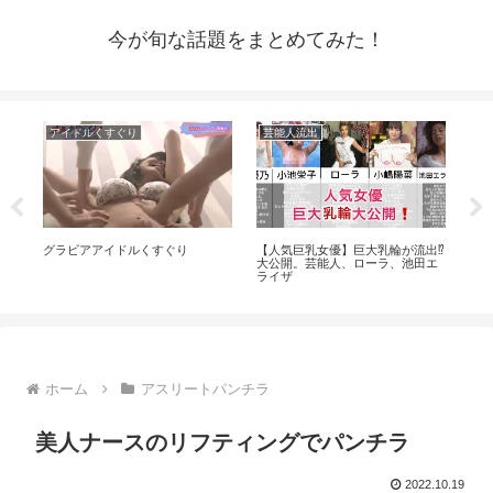
今が旬な話題をまとめてみた！
アイドルくすぐり
芸能人流出
芸
いた
グラビアアイドルくすぐり
【人気巨乳女優】巨大乳輪が流出⁉️
ハ
大公開。芸能人、ローラ、池田エ
とめ
ライザ
ホーム
アスリートパンチラ
美人ナースのリフティングでパンチラ
2022.10.19