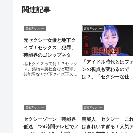
関連記事
芸能界セクシー
芸能界セクシー
元セクシー女優と地下ク
イズ！セックス、犯罪、
芸能界のゴシップネタ
「アイドル時代とはフ
地下クイズって何！？セック
ス、薬物や裏社会など犯罪、
ンの視点も変わるので
芸能界など地下クイズ王スズ
は？」「セクシーな仕
ヘイさんの出す問題に、元ア
の誘いはあった？」芸
ダルト業界の3人が挑戦！...
関連ツイート
活動をフリーで“復帰宣
言”した今泉佑唯（26）
きいた“禊（みそぎ）と
芸能界セクシー
芸能界セクシー
悟”
セクシーゾーン 芸能界
芸能人 セクシー こ
低迷 ”24時間テレビでノ
はきれいすぎる！人気