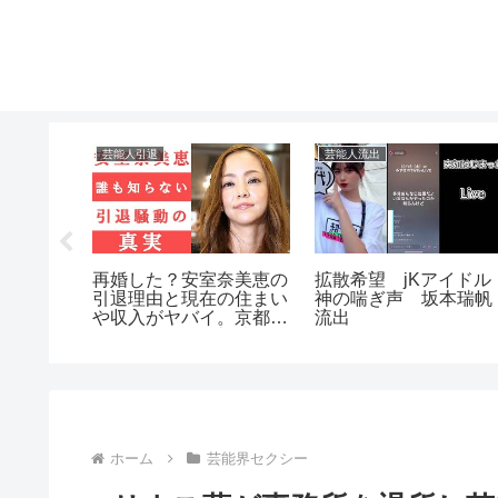
芸能人引退
芸能人流出
画】今流
再婚した？安室奈美恵の
拡散希望 jKアイド
◯撮り
引退理由と現在の住まい
神の喘ぎ声 坂本瑞
や収入がヤバイ。京都の
流出
スーパーでの目撃情報や
西茂弘との関係は？
ホーム
芸能界セクシー