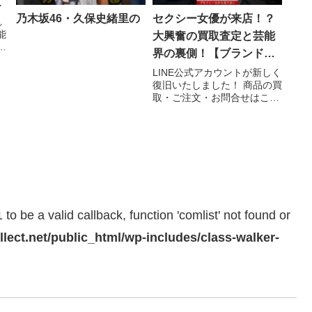
ー
乃木坂46・久保史緒里の
セクシー女優が来店！？
人
れ
能
大興奮の買取査定と芸能
と
界の裏側！【ブランドバ
え
ンク】 #Shorts
キ
LINE公式アカウントが新しく
復旧いたしました！ 商品の買
取・ご注文・お問合せはこち
らからお願いいたします！
【新LINE公式 ...関連ツイー
ト
to be a valid callback, function 'comlist' not found or
llect.net/public_html/wp-includes/class-walker-