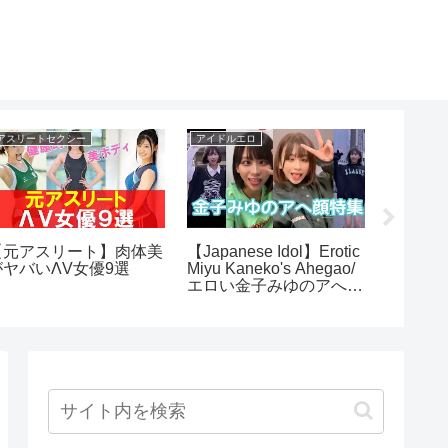
アスリートセクシー
アイドルエロ
アイドルオ
【元アスリート】肉体美
【Japanese Idol】Erotic
【分か
がヤバいΛV女優9選
Miyu Kaneko's Ahegao/
46新メ
エロい金子みゆのアへ顔
ディショ
特集(Tictok編)
具体例 #s