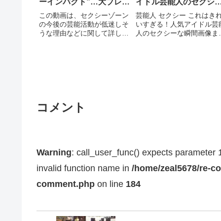
ーインパクト”…大ブレイ
イドル芸能人のセクシ
クへの道は絶望的?
な瞬間画像まとめ１４
この動画は、セクシーゾーン
芸能人 セクシー これはき
の今後の芸能活動が低迷しそ
いすぎる！人気アイドル芸
うな理由などに関して詳しく
人のセクシーな瞬間画像ま
書かれています。 果たして、
め１４人 関連動画】 ・【
一体どういう展開になって...
っ？本当に？】芸能人のス
関連ツイート
ャンダル画像 【これが例
の・・・】 ...関連ツイート
コメント
Warning
: call_user_func() expects parameter 1 
invalid function name in
/home/zeal5678/re-co
comment.php
on line
184