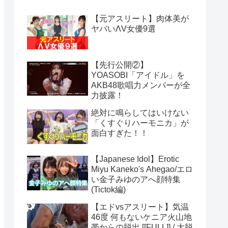
【元アスリート】肉体美が
ヤバいΛV女優9選
【先行公開②】
YOASOBI「アイドル」を
AKB48歌唱力メンバーが全
力披露！
絶対に鳴らしてはいけない
「くすぐりハーモニカ」が
面白すぎた！！
【Japanese Idol】Erotic
Miyu Kaneko's Ahegao/エロ
い金子みゆのアへ顔特集
(Tictok編)
【エドvsアスリート】気温
46度 何もないケニア火山地
帯からの脱出 [[FULL]] / 大脱