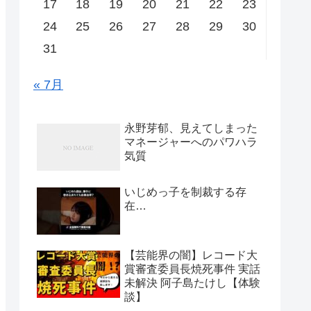
17
18
19
20
21
22
23
24
25
26
27
28
29
30
31
« 7月
永野芽郁、見えてしまった
マネージャーへのパワハラ
気質
いじめっ子を制裁する存
在…
【芸能界の闇】レコード大
賞審査委員長焼死事件 実話
未解決 阿子島たけし【体験
談】