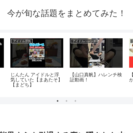
今が旬な話題をまとめてみた！
アイドル浮気
アイドルハレンチ
ル
じんたん アイドルと浮
【山口真帆】ハレンチ検
帆
気していた【まあたそ】
証動画！
【まどち】