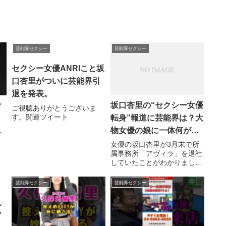
芸能界セクシー
芸能界セクシー
セクシー女優ANRIこと坂
口杏里がついに芸能界引
退を発表。
ァ
坂口杏里の“セクシー女優
ご視聴ありがとうございま
す。関連ツイート
転身”報道に芸能界は？大
事
物女優の娘に一体何が…
能
女優の坂口杏里が3月末で所
属事務所「アヴィラ」を退社
していたことがわかりまし
に
た。一部スポーツ紙には、セ
覚
クシー女優デビューすると報
芸能界セクシー
芸能界セクシー
じられています。彼女の母親
...関連ツイート
れ
ア