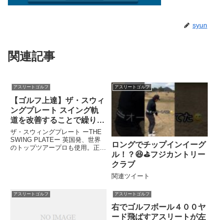
syun
関連記事
アスリートゴルフ
アスリートゴルフ
【ゴルフ上達】ザ・スウィ
ングプレート スイング軌
道を改善することで繰り返
し可能なゴルフスイングを
ザ・スウィングプレート ーTHE
実現するゴルフ練習器具
SWING PLATEー 英国発、世界
ロングでチップインイーグ
のトップツアープロも使用。正し
ル！？😆⛳️フジカントリー
いスイング軌道を身に付ける練習
器具。ダウンスイングでスティッ
クラブ
クに沿って ...関連ツイート
関連ツイート
アスリートゴルフ
アスリートゴルフ
右でゴルフボール４００ヤ
ード飛ばすアスリートが左