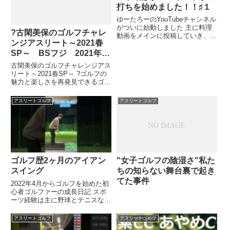
打ちを始めました！！♯１
ゆーたろーのYouTubeチャンネル
がついに始動しました 主に料理
?古閑美保のゴルフチャレ
動画をメインに投稿していき、ゴ
ンジアスリート～2021春
ルフ関係や企画系の動画も投稿し
ていけたらと...関連ツイート
SP～ BSフジ 2021年3
月6日は第2回目の再放送で
古閑美保のゴルフチャレンジアス
す！お見逃しなく！！
リート～2021春SP～ ?ゴルフの
魅力と楽しさを再発見できるゴル
フエンターテインメント番組?
BSフジ 土曜日17：00～ 放送
アスリートゴルフ
アスリートゴルフ
中！関連ツイート
ゴルフ歴2ヶ月のアイアン
"女子ゴルフの陰湿さ"私た
スイング
ちの知らない舞台裏で起き
てた事件
2022年4月からゴルフを始めた初
心者ゴルファーの成長日記 スポ
ーツ経験は主に野球とテニスなど
アドバイス頂けると嬉しいです
...関連ツイート
アスリートゴルフ
アスリートゴルフ