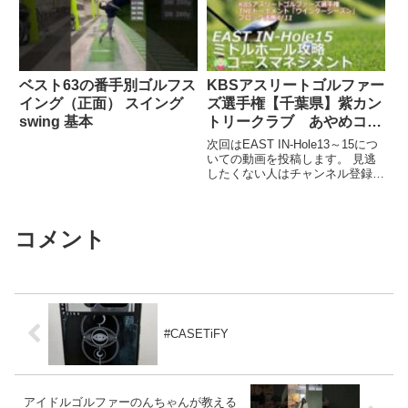
ベスト63の番手別ゴルフス
KBSアスリートゴルファー
イング（正面） スイング
ズ選手権【千葉県】紫カン
swing 基本
トリークラブ あやめコー
ス（EAST IN-Hole15）ミ
次回はEAST IN-Hole13～15につ
ドルホール攻略(コースマ
いての動画を投稿します。 見逃
したくない人はチャンネル登録し
ネジメント）、ゴルフ場予
てお待ちください。関連ツイート
約
コメント
#CASETiFY
アイドルゴルファーのんちゃんが教える