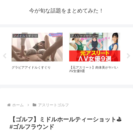
今が旬な話題をまとめてみた！
アイドルくすぐり
アスリートセクシー
ア
ぎ
グラビアアイドルくすぐり
【元アスリート】肉体美がヤバい
パジ
ΛV女優9選
見
ホーム
アスリートゴルフ
【ゴルフ】ミドルホールティーショット⛳️
#ゴルフラウンド