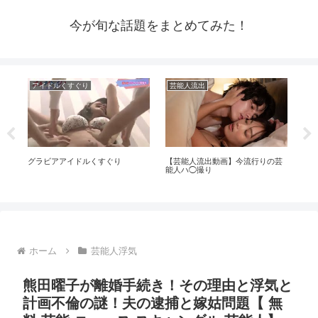
今が旬な話題をまとめてみた！
アイドルくすぐり
芸能人流出
ア
ま
グラビアアイドルくすぐり
【芸能人流出動画】今流行りの芸
【Ja
能人ハ◯撮り
Ka
のア
ホーム
芸能人浮気
熊田曜子が離婚手続き！その理由と浮気と
計画不倫の謎！夫の逮捕と嫁姑問題【 無