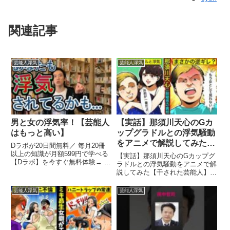
関連記事
芸能人浮気
芸能人浮気
男と女の浮気率！【芸能人
【実話】那須川天心のGカ
はもっと高い】
ップグラドルとの浮気騒動
をアニメで解説してみた
Dラボが20日間無料／ 毎月20冊
【干された芸能人】
以上の知識が月額599円で学べる
【実話】那須川天心のGカップグ
【Dラボ】を今すぐ無料体験→ ...
ラドルとの浮気騒動をアニメで解
関連ツイート
説してみた【干された芸能人】
今回はRIZINファイター、那須川
...関連ツイート
芸能人浮気
芸能人浮気