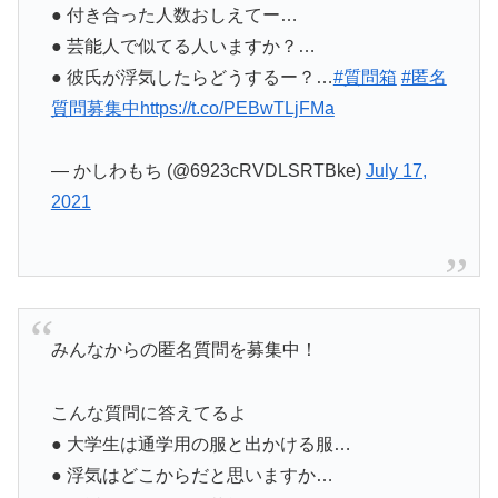
● 付き合った人数おしえてー…
● 芸能人で似てる人いますか？…
● 彼氏が浮気したらどうするー？…
#質問箱
#匿名
質問募集中
https://t.co/PEBwTLjFMa
— かしわもち (@6923cRVDLSRTBke)
July 17,
2021
みんなからの匿名質問を募集中！
こんな質問に答えてるよ
● 大学生は通学用の服と出かける服…
● 浮気はどこからだと思いますか…