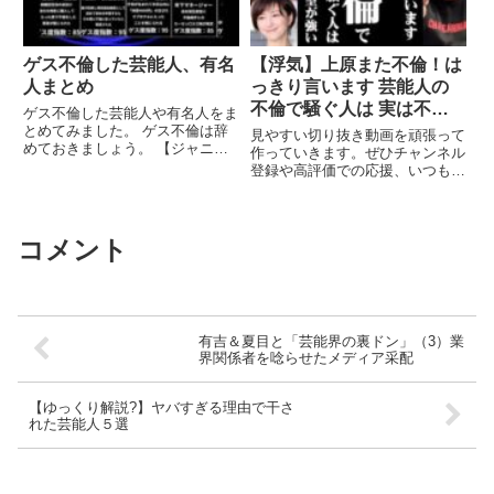
ゲス不倫した芸能人、有名
【浮気】上原また不倫！は
人まとめ
っきり言います 芸能人の
不倫で騒ぐ人は 実は不倫
ゲス不倫した芸能人や有名人をま
願望が強い【ホリエモン切
とめてみました。 ゲス不倫は辞
見やすい切り抜き動画を頑張って
めておきましょう。 【ジャニー
り抜き】
作っていきます。ぜひチャンネル
ズのスキャンダルまとめ】 ...関
登録や高評価での応援、いつもあ
連ツイート
りがとうございます！
コメント
有吉＆夏目と「芸能界の裏ドン」（3）業
界関係者を唸らせたメディア采配
【ゆっくり解説?】ヤバすぎる理由で干さ
れた芸能人５選