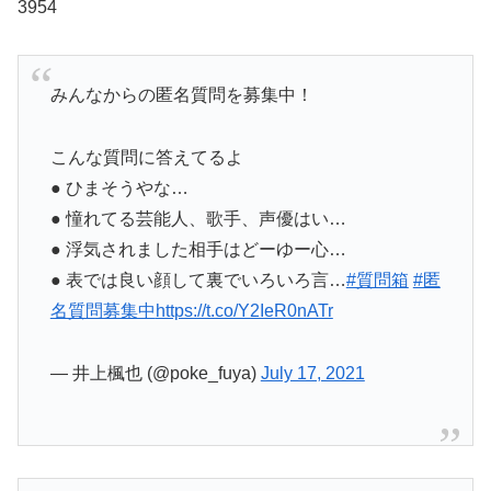
3954
みんなからの匿名質問を募集中！
こんな質問に答えてるよ
● ひまそうやな…
● 憧れてる芸能人、歌手、声優はい…
● 浮気されました相手はどーゆー心…
● 表では良い顔して裏でいろいろ言…
#質問箱
#匿
名質問募集中
https://t.co/Y2IeR0nATr
— 井上楓也 (@poke_fuya)
July 17, 2021