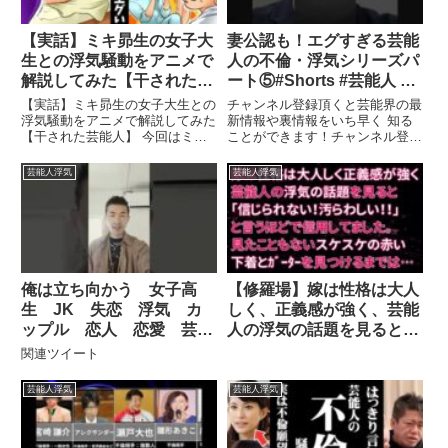
【実話】ミキ昴生の女子大
妻公認も！エグすぎる芸能
生との浮気騒動をアニメで
人の不倫・浮気シリーズパ
解説してみた【干された芸
ート⑤#Shorts #芸能人 #
能人】
芸能 #TV #不倫 #ランキン
【実話】ミキ昴生の女子大生との
チャンネル登録頂くと芸能界の最
グ
浮気騒動をアニメで解説してみた
新情報や裏情報をいち早く 知る
【干された芸能人】 今回はミキ
ことができます！チャンネル登録
昴生の浮気騒動についてのお話
は ...関連ツイート
...関連ツイート
芸能人浮気
芸能人浮気
俺は立ち向かう 女子高
【修羅場】嫁は性格は大人
生 JK 失恋 浮気 カ
しく、正義感が強く、芸能
ップル 恋人 恋愛 芸能
人の浮気の話題を見ると
人 有名人 不倫 結婚
「信じられない！汚らわし
関連ツイート
離婚。
い！！」と言うほどで信用
してました。見たこともな
芸能人浮気
芸能人浮気
いスケスケの赤い下着とｶﾞ
ｰﾀｰを見つけるまでは