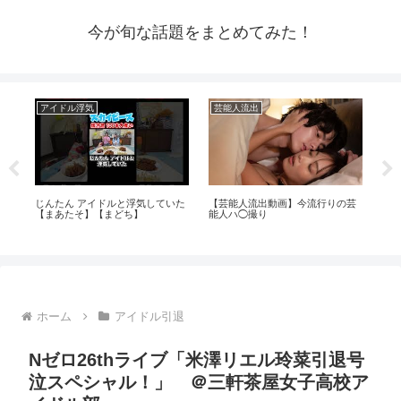
今が旬な話題をまとめてみた！
アイドル浮気
芸能人流出
ア
由
じんたん アイドルと浮気していた
【芸能人流出動画】今流行りの芸
パジ
。
【まあたそ】【まどち】
能人ハ◯撮り
見
西
ホーム
アイドル引退
Nゼロ26thライブ「米澤リエル玲菜引退号
泣スペシャル！」 ＠三軒茶屋女子高校ア