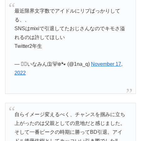
最近限界文字数でアイドルにリプばっかりして
る、、
SNSはmixiで引退してたおじさんなのでキモさ溢
れるのは許してほしい
Twitter2年生
— 😶‍🌫️いなみん🛐🐻‍❄️🐾 (@1na_q)
November 17,
2022
自らイメージ変えるべく、チャンスを掴みに立ち
上がったのは父親としての意地だと感じました。
そして一番ピークの時期に勝ってBD引退。アイ
ドル後藤佑樹としてカッコいい引き際でした‼️