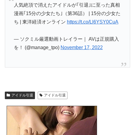
人気絶頂で消えたアイドルが｢引退｣に至った真相
漫画｢15分の少女たち｣（第36話） | 15分の少女た
ち | 東洋経済オンライン
https://t.co/Ll6YSY0CuA
— ソクミル厳選動画トレイラー｜ AVは正規購入
を！ (@manage_tpo)
November 17, 2022
アイドル引退
アイドル引退