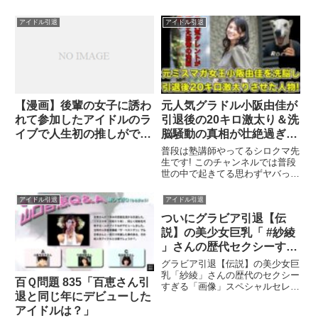
アイドル引退
アイドル引退
【漫画】後輩の女子に誘わ
元人気グラドル小阪由佳が
れて参加したアイドルのラ
引退後の20キロ激太り＆洗
イブで人生初の推しができ
脳騒動の真相が壮絶過ぎ
た。しかし、ライブの翌日
た…!【アイドル・ミスマ
普段は塾講師やってるシロクマ先
に彼女はアイドルの引退を
ガジン・グラビア・芸能
生です! このチャンネルでは普段
世の中で起きてる思わずヤバっと
表明してしまう。さらに翌
人・芸能界・スピリチュア
言いたくなるニュースを解説し
日、俺の高校のクラスに推
ル・バラエティ・テレビ】
...関連ツイート
アイドル引退
アイドル引退
しだった彼女が転校してき
ついにグラビア引退【伝
た！？
説】の美少女巨乳「 #紗綾
」さんの歴代セクシーすぎ
る「画像」スペシャルセレ
グラビア引退【伝説】の美少女巨
クション特集 #完全保存
乳「紗綾」さんの歴代のセクシー
百Ｑ問題 835「百恵さん引
すぎる「画像」スペシャルセレク
版 #ジュニアアイドル
退と同じ年にデビューした
ション特集 #完全保存版 #ジュニ
アアイドル.関連ツイート
アイドルは？」