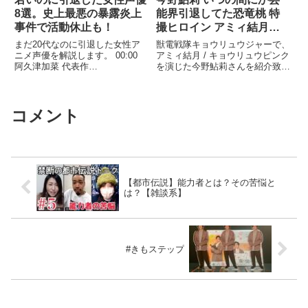
8選。史上最悪の暴露炎上
能界引退してた恐竜桃 特
事件で活動休止も！
撮ヒロイン アミィ結月
キョウリュウピンク グラ
まだ20代なのに引退した女性ア
獣電戦隊キョウリュウジャーで、
ビア アイドル 女優 獣電戦
ニメ声優を解説します。 00:00
アミィ結月 / キョウリュウピンク
阿久津加菜 代表作
を演じた今野鮎莉さんを紹介致し
隊キョウリュウジャー
『GUNSLINGER GIRL -IL
ます。 #今野鮎莉#獣電戦隊 ...関
TEATRINO-』 01:17 ...
連ツイート
コメント
【都市伝説】能力者とは？その苦悩と
は？【雑談系】
#きもステップ