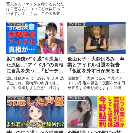
百恵さんファンを自称するあなた
は百恵さんについてどれ位知って
いますか？。さぁ、この３択式の
問題に答えてみて下さい！関連ツ
イート
アイドル引退
アイドル引退
坂口佳穂が“引退”を決意し
仮面女子・大鈴はるみ 卒
た原因…“アイドル”の真相
業とアイドル引退を報告
に言葉を失う…「ビーチバ
「仮面を外す日が来るまで
レー」で活躍した元選手の
走り続けます」
坂口佳穂さんは、1996 年 3 月 25
仮面女子・大鈴はるみ 卒業とア
現在の結婚生活に驚きを隠
日生まれ、宮崎県の出身です。
イドル引退を報告「仮面を外す日
すでに引退しましたが、以前はビ
が来るまで走り続けます」関連ツ
せない…
ーチバレーの選手として活躍し
イート
...
アイドル引退
アイドル引退
若いのに引退した女性声優
今野鮎莉 いつの間にか芸