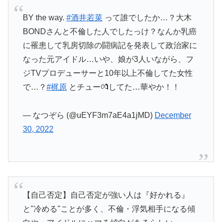
BY the way.
#酒井若菜
って誰でしたか…？大木
BONDさんと不倫した人でしたっけ？なんか乳癌
に罹患して乳房切除の闘病記を発表して政治家に
なった元アイドル…いや、娘が3人いながら、フ
ジTVプロデューサーと10年以上不倫してた女性
で…？
#梶原
とチュー💏してた…華やか！！
— なつぞら (@uEYF3m7aE4a1jMD)
December
30, 2022
【自己否定】自己否定が強い人は『好かれる』
と"冷める"ことが多く、不倫・浮気相手になる傾