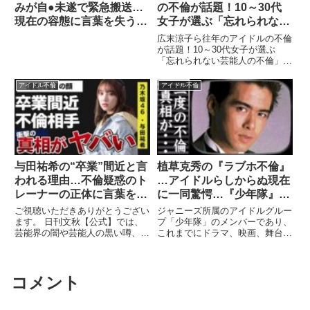
みが自●未遂で緊急搬送…
の不倫が話題！10～30代
現在の容態に言葉を失う…
女子が選ぶ「忘れられない
『元グラビアアイドル』が
芸能人の不倫」ランキング
広末涼子ら往年のアイドルの不倫
事務所と玉木雄一郎から捨
【第4位以下】
が話題！10～30代女子が選ぶ
「忘れられない芸能人の不倫」ラ
てられた末路…露出傍聴の
ンキング【第4位以下】 私たちの
実態に驚きを隠せない…
...
アイドル不倫
アイドル不倫
与田祐希の“卒業”間近と言
植草克秀の『ラブホ不倫』
われる理由…不倫疑惑のト
…アイドルらしからぬ現在
レーナーの正体に言葉を失
に一同驚愕…『少年隊』ジ
う…「乃木坂46」で活躍す
ャニーズ退所前から干され
ご視聴いただきありがとうござい
ジャニーズ所属のアイドルグルー
るアイドルの隠される裏の
ていた真相に驚きを隠せな
ます。 日刊文秋【公式】では、
プ「少年隊」のメンバーであり、
芸能界の闇や芸能人の黒い噂、ニ
これまでにドラマ、映画、舞台、
顔に驚きを隠せない…
い…
ュースなどを わかりやすい形で
CMなどマルチに活躍してき ...関
...
連ツイート
コメント