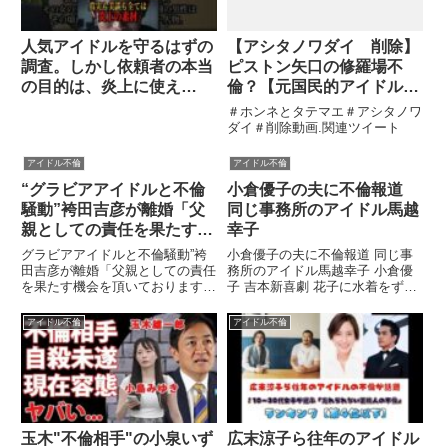
人気アイドルを守るはずの
【アシタノワダイ 削除】
調査。しかし依頼者の本当
ピストン矢口の修羅場不
の目的は、炎上に使え
倫？【元国民的アイドル？
る“材料探し”だった。
元モーニング娘？】
＃ホンネとタテマエ＃アシタノワ
ダイ＃削除動画.関連ツイート
アイドル不倫
アイドル不倫
“グラビアアイドルと不倫
小倉優子の夫に不倫報道
騒動”袴田吉彦が離婚「父
同じ事務所のアイドル馬越
親としての責任を果たす機
幸子
会を頂いております」
グラビアアイドルと不倫騒動”袴
小倉優子の夫に不倫報道 同じ事
田吉彦が離婚「父親としての責任
務所のアイドル馬越幸子 小倉優
を果たす機会を頂いております」
子 吉本新喜劇 花子に水着をずら
記事 の ソ ー ス :関連ツイート
され叫ぶ 関連ツイート
アイドル不倫
アイドル不倫
玉木"不倫相手"の小泉いず
広末涼子ら往年のアイドル