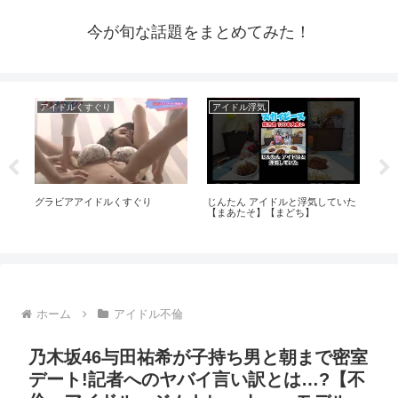
今が旬な話題をまとめてみた！
アイドルくすぐり
アイドル浮気
ア
い
グラビアアイドルくすぐり
じんたん アイドルと浮気していた
【Ja
【まあたそ】【まどち】
Ka
のア
ホーム
アイドル不倫
乃木坂46与田祐希が子持ち男と朝まで密室
デート!記者へのヤバイ言い訳とは…?【不