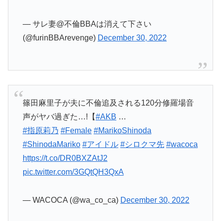
— サレ妻@不倫BBAは消えて下さい
(@furinBBArevenge)
December 30, 2022
篠田麻里子が夫に不倫追及される120分修羅場音
声がヤバ過ぎた…!【
#AKB
…
#指原莉乃
#Female
#MarikoShinoda
#ShinodaMariko
#アイドル
#シロクマ先
#wacoca
https://t.co/DR0BXZAtJ2
pic.twitter.com/3GQtQH3QxA
— WACOCA (@wa_co_ca)
December 30, 2022