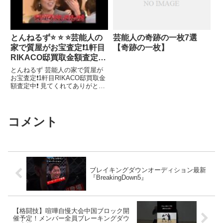
とんねるず⭐ ⭐ ⭐芸能人の
芸能人の奇跡の一枚7選
家で質屋がお宝査定❗️1軒目
【奇跡の一枚】
RIKACO邸買取金額査定中
❗️
とんねるず 芸能人の家で質屋が
お宝査定❗️1軒目RIKACO邸買取金
額査定中❗️ 見てくれてありがと
う!!!!関連ツイート
コメント
ブレイキングダウンオーディション最新
『BreakingDown5』
【格闘技】喧嘩自慢大会中国ブロック開
催予定！メンバー全員ブレーキングダウ