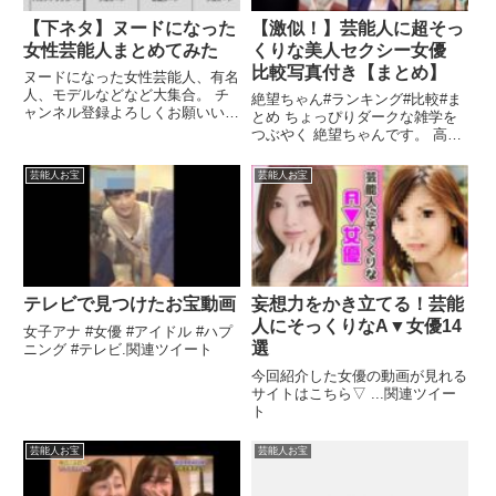
【下ネタ】ヌードになった
【激似！】芸能人に超そっ
女性芸能人まとめてみた
くりな美人セクシー女優
比較写真付き【まとめ】
ヌードになった女性芸能人、有名
人、モデルなどなど大集合。 チ
絶望ちゃん#ランキング#比較#ま
ャンネル登録よろしくお願いいた
とめ ちょっぴりダークな雑学を
します！！ 「ケンタッキーは ...
つぶやく 絶望ちゃんです。 高評
関連ツイート
価・チャンネル登録・コメントし
...
芸能人お宝
芸能人お宝
テレビで見つけたお宝動画
妄想力をかき立てる！芸能
人にそっくりなA▼女優14
女子アナ #女優 #アイドル #ハプ
選
ニング #テレビ.関連ツイート
今回紹介した女優の動画が見れる
サイトはこちら▽ ...関連ツイー
ト
芸能人お宝
芸能人お宝