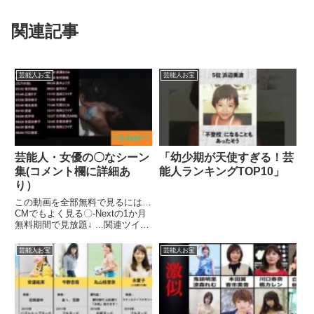
関連記事
芸能人お宝
芸能人お宝
芸能人・女優の〇なシーン
「幼少期が天使すぎる！芸
集(コメント欄に詳細あ
能人ランキングTOP10」
り）
この動画を全部無料で見るには…
CMでもよく見る〇-Nextの1か月
無料期間で見放題↓ ...関連ツイー
ト
芸能人お宝
芸能人お宝