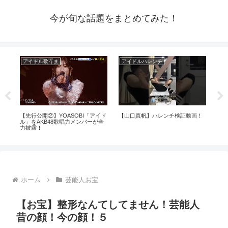
今が旬な話題をまとめてみた！
アイドル歌うま
アイドルハレンチ
芸
まで
【先行公開②】YOASOBI「アイド
【山口真帆】ハレンチ検証動画！
【
ル」をAKB48歌唱力メンバーが全
能
力披露！
ホーム
芸能人お宝
【お宝】整形なんてしてません！芸能人
昔の顔！今の顔！５