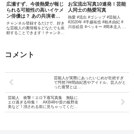
広瀬すず、今後熱愛が報じ
お宝流出写真10連発！芸能
られる可能性の高いイケメ
人同士の熱愛写真
ン俳優は？ あの共演者と
熱愛 #流出 #ゴシップ #芸能人
急接近中!?【メディア記者
#2020年 #手越祐也 #柏木由紀 #
チャンネル登録するだけで、好き
川谷絵音 #ベッキー #岡本圭人 #
が情報提供】
な芸能人の裏情報をどなたでも依
有村架純 #ISSA #あびる優 #山下
頼することできます！チャンネル
智久 #二宮和也 #佐々木希 #小栗
登録はこちらから！ →【関連ツ
旬 ...関連ツイート
イート
コメント
芸能人が実際にあったいじめが壮絶すぎ
て愕然?仲間由紀恵やアイドル、芸人がと
った復讐とは…
芸能人 衝撃！エロ下着写真集 無駄に
エロ過ぎる特集！ AKB48や昔の板野友
美など！消される前に見ちゃってくださ
い。エロ過ぎるので注意してください。