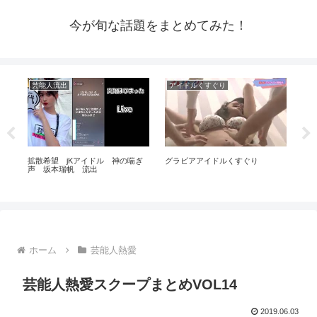
今が旬な話題をまとめてみた！
芸能人流出
アイドルくすぐり
ア
に
拡散希望 jKアイドル 神の喘ぎ
グラビアアイドルくすぐり
【Ja
桃
声 坂本瑞帆 流出
Ka
に
のア
ホーム
芸能人熱愛
芸能人熱愛スクープまとめVOL14
2019.06.03