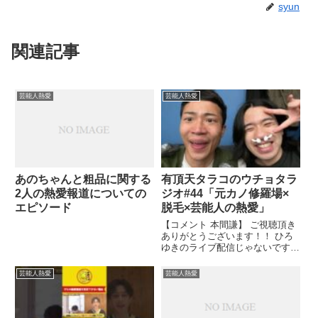
syun
関連記事
芸能人熱愛
芸能人熱愛
あのちゃんと粗品に関する
有頂天タラコのウチョタラ
2人の熱愛報道についての
ジオ#44「元カノ修羅場×
エピソード
脱毛×芸能人の熱愛」
【コメント 本間謙】 ご視聴頂き
ありがとうございます！！ ひろ
ゆきのライブ配信じゃないです、
間違えないで下さい。 2人とも
...関連ツイート
芸能人熱愛
芸能人熱愛