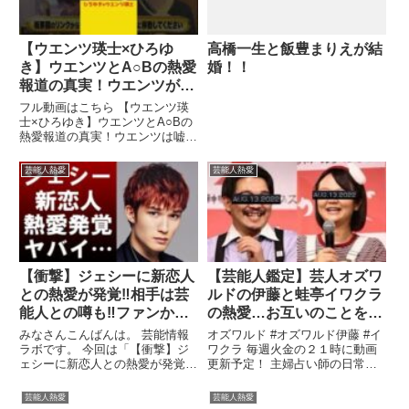
【ウエンツ瑛士×ひろゆ
高橋一生と飯豊まりえが結
き】ウエンツとA○Bの熱愛
婚！！
報道の真実！ウエンツが語
る 芸能人がガセの熱愛報
フル動画はこちら 【ウエンツ瑛
道をはっきり否定できない
士×ひろゆき】ウエンツとA○Bの
熱愛報道の真実！ウエンツは嘘が
理由【夜な夜な生配信！ひ
下手くそで不器用？【夜な夜な
ろゆき❌有名人に質問ゼメ
...関連ツイート
芸能人熱愛
芸能人熱愛
ナール切り抜き】 #Shorts
【衝撃】ジェシーに新恋人
【芸能人鑑定】芸人オズワ
との熱愛が発覚‼相手は芸
ルドの伊藤と蛙亭イワクラ
能人との噂も‼ファンから
の熱愛…お互いのことをど
は悲痛な声も…
う思っているのか？結婚は
みなさんこんばんは。 芸能情報
オズワルド #オズワルド伊藤 #イ
あるのか？をタロットカー
ラボです。 今回は「【衝撃】ジ
ワクラ 毎週火金の２１時に動画
ェシーに新恋人との熱愛が発覚‼
更新予定！ 主婦占い師の日常
ドで占ってみました。
相手は芸能人との噂も‼ファンか
や、占い師になる方法などいろい
ら ...関連ツイート
ろ ...関連ツイート
芸能人熱愛
芸能人熱愛