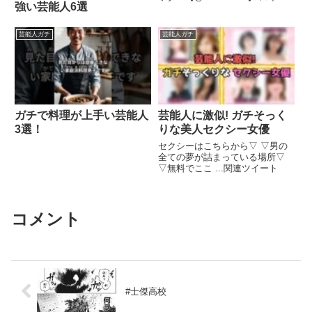
強い芸能人6選
クチャンネル 毎週水曜・木曜 ...
関連ツイート
芸能人ガチ
芸能人ガチ
ガチで料理が上手い芸能人
芸能人に激似! ガチそっく
3選！
りな美人セクシー女優
セクシーはこちらから▽ ▽男の
全ての夢が詰まっている場所▽
▽無料でここ ...関連ツイート
コメント
#士傑高校