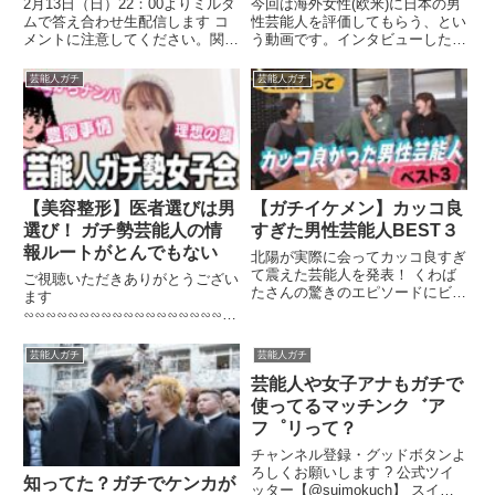
2月13日（日）22：00よりミルダ
今回は海外女性(欧米)に日本の男
ムで答え合わせ生配信します コ
性芸能人を評価してもらう、とい
メントに注意してください。関連
う動画です。インタビューしたの
ツイート
は、アメリカ・イギリスの ...関
連ツイート
芸能人ガチ
芸能人ガチ
【美容整形】医者選びは男
【ガチイケメン】カッコ良
選び！ ガチ勢芸能人の情
すぎた男性芸能人BEST３
報ルートがとんでもない
北陽が実際に会ってカッコ良すぎ
て震えた芸能人を発表！ くわば
ご視聴いただきありがとうござい
たさんの驚きのエピソードにビッ
ます
クリ！！ ☆バタやんちゃんねる
∽∽∽∽∽∽∽∽∽∽∽∽∽∽∽∽∽∽∽
...関連ツイート
∽∽∽∽∽∽∽∽∽∽∽∽∽ instagram
...関連ツイート
芸能人ガチ
芸能人ガチ
芸能人や女子アナもガチで
使ってるマッチンク゛ア
フ゜リって？
チャンネル登録・グッドボタンよ
ろしくお願いします ? 公式ツイ
知ってた？ガチでケンカが
ッター【@suimokuch】 スイモ