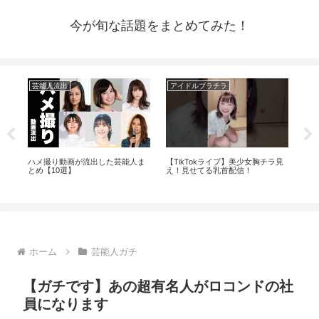
今が旬な話題をまとめてみた！
芸能人流出
アイドルブラチラ
ア
ハメ撮り動画が流出した芸能人ま
【TikTokライブ】美少女胸チラ見
【
とめ【10選】
え！見せてる乳首配信！
一
子
驚
ホーム
芸能人ガチ
【ガチです】あの超有名人がロコンドの社
員になります