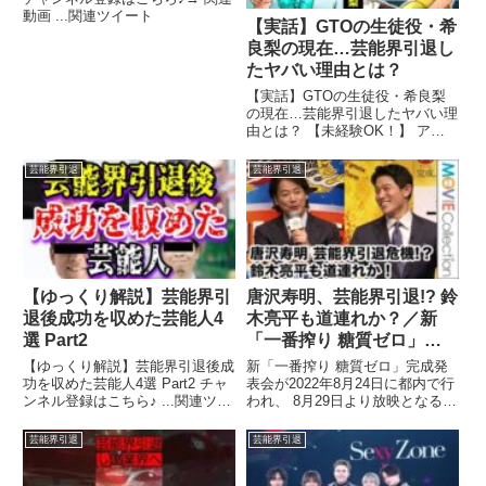
み外す?ほんねゴリラ
動画 ...関連ツイート
【実話】GTOの生徒役・希
良梨の現在…芸能界引退し
たヤバい理由とは？
【実話】GTOの生徒役・希良梨
の現在…芸能界引退したヤバい理
由とは？ 【未経験OK！】 アニ
メーター・シナリオライター ...
関連ツイート
芸能界引退
芸能界引退
​​​​​​【ゆっくり解説】芸能界引
唐沢寿明、芸能界引退!? 鈴
退後成功を収めた芸能人4
木亮平も道連れか？／新
選 Part2
「一番搾り 糖質ゼロ」完
成発表会
【ゆっくり解説】芸能界引退後成
新「一番搾り 糖質ゼロ」完成発
功を収めた芸能人4選 Part2 チャ
表会が2022年8月24日に都内で行
ンネル登録はこちら♪ ...関連ツイ
われ、 8月29日より放映となる新
ート
CM「驚きのおいしさ」篇に ...関
連ツイート
芸能界引退
芸能界引退