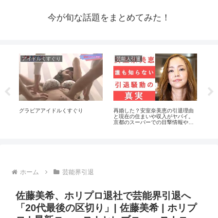
今が旬な話題をまとめてみた！
アイドルくすぐり
芸能人引退
芸
メン
グラビアアイドルくすぐり
再婚した？安室奈美恵の引退理由
【人
動機
と現在の住まいや収入がヤバイ。
大
京都のスーパーでの目撃情報や西
ラ
茂弘との関係は？
ホーム
芸能界引退
佐藤美希、ホリプロ退社で芸能界引退へ
「20代最後の区切り」| 佐藤美希 | ホリプ