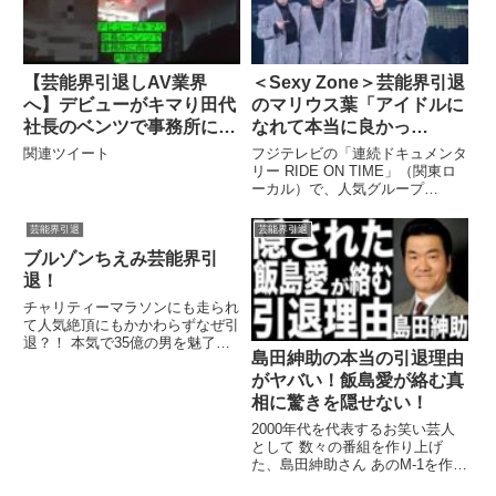
【芸能界引退しAV業界
＜Sexy Zone＞芸能界引退
へ】デビューがキマり田代
のマリウス葉「アイドルに
社長のベンツで事務所に向
なれて本当に良かっ
かう片瀬那菜…
た」 “5人最後の日”まで
関連ツイート
フジテレビの「連続ドキュメンタ
を追う 「RIDE ON
リー RIDE ON TIME」（関東ロ
ーカル）で、人気グループ
TIME」特集最終回
「Sexy Zone」の特集の最終回
が、1 ...関連ツイート
芸能界引退
芸能界引退
ブルゾンちえみ芸能界引
退！
チャリティーマラソンにも走られ
て人気絶頂にもかかわらずなぜ引
退？！ 本気で35億の男を魅了す
島田紳助の本当の引退理由
るため、外国留学を選んだのか？
関連ツイート
がヤバい！飯島愛が絡む真
相に驚きを隠せない！
2000年代を代表するお笑い芸人
として 数々の番組を作り上げ
た、島田紳助さん あのM-1を作っ
たと言えば、その凄さがわかると