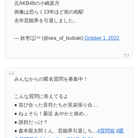
元AKB48の小嶋菜月
画像は恐らく13年ほど前の柏駅
去年芸能界を引退しました。
— 妖壱◢͟￨⁴⁶ (@sea_of_tsubaki)
October 1, 2022
みんなからの匿名質問を募集中！
こんな質問に答えてるよ
● 並び合った音符たちが見栄張り合…
● ねぇそら！最近 あやかと絡め…
● 誰担だっけ？
● 森本龍太郎くん、芸能界引退しち…
#質問箱
#匿