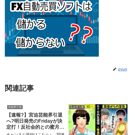
syun
関連記事
芸能界引退
芸能界引退
【速報?】宮迫芸能界引退
へ?明日発売のFridayが決
定打！反社会的との蜜月写
真流出か？闇営業で人生踏
チャンネル登録はこちら♪→ 関連