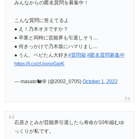
みんなからの匿名質問を募集中！
こんな質問に答えてるよ
● え！乃木オタですか？
● 卒業と同時に芸能界も引退しそう…
● 何きっかけで乃木坂にハマりまし…
● うん、ベビたん大好き
#質問箱
#匿名質問募集中
https://t.co/zUxinoGqrK
— masato🐿🌸 (@2002_0705)
October 1, 2022
石原さとみが芸能界引退したら寿命が10年縮むゆ
っくりが私です。