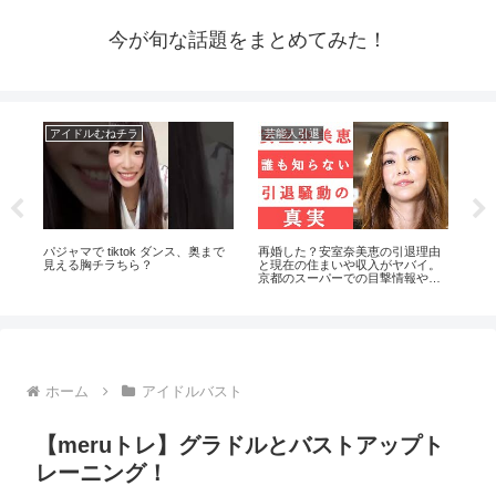
今が旬な話題をまとめてみた！
アイドルむねチラ
芸能人引退
ア
⁉️
パジャマで tiktok ダンス、奥まで
再婚した？安室奈美恵の引退理由
【
エ
見える胸チラちら？
と現在の住まいや収入がヤバイ。
京都のスーパーでの目撃情報や西
茂弘との関係は？
ホーム
アイドルバスト
【meruトレ】グラドルとバストアップト
レーニング！