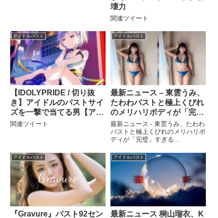
壊力
関連ツイート
アイドルバスト
アイドルバスト
【IDOLYPRIDE / 切り抜
最新ニュース – 東雲うみ、
き】アイドルのバストサイ
たわわバストと極上くびれ
ズを一撃で当てる男【アイ
のメリハリボディが「完
プラ】
璧」すぎる
関連ツイート
最新ニュース - 東雲うみ、たわわ
バストと極上くびれのメリハリボ
ディが「完璧」すぎる
Copyrighted music by web: ...関
連ツイート
アイドルバスト
アイドルバスト
『Gravure』バスト92セン
最新ニュース 桐山瑠衣、K