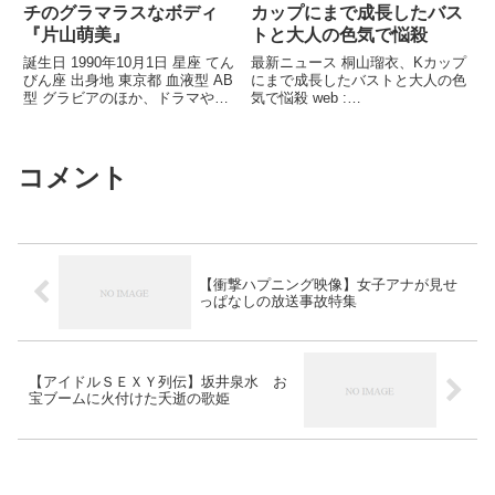
チのグラマラスなボディ
カップにまで成長したバス
『片山萌美』
トと大人の色気で悩殺
誕生日 1990年10月1日 星座 てん
最新ニュース 桐山瑠衣、Kカップ
びん座 出身地 東京都 血液型 AB
にまで成長したバストと大人の色
型 グラビアのほか、ドラマや舞
気で悩殺 web :
台、映画でも活躍。2012年ミス
www.ntmediastudio.com Channel:
...関連ツイート
...関連ツイート
コメント
【衝撃ハプニング映像】女子アナが見せ
っぱなしの放送事故特集
【アイドルＳＥＸＹ列伝】坂井泉水 お
宝ブームに火付けた夭逝の歌姫