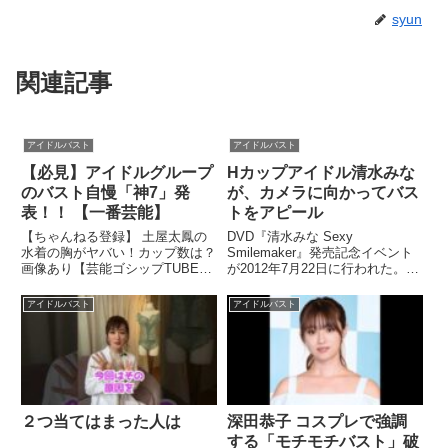
syun
関連記事
アイドルバスト
アイドルバスト
【必見】アイドルグループ
Hカップアイドル清水みな
のバスト自慢「神7」発
が、カメラに向かってバス
表！！ 【一番芸能】
トをアピール
【ちゃんねる登録】 土屋太鳳の
DVD『清水みな Sexy
水着の胸がヤバい！カップ数は？
Smilemaker』発売記念イベント
画像あり【芸能ゴシップTUBE】
が2012年7月22日に行われた。
. チャンネル登録是非お願いしま
グラビアアイドルの最新動画＆ニ
す♪ ⇒ アイド...関連ツイート
ュースを見るならアイドルcheck!
アイドルバスト
アイドルバスト
関連ツイート
２つ当てはまった人は
深田恭子 コスプレで強調
する「モチモチバスト」破