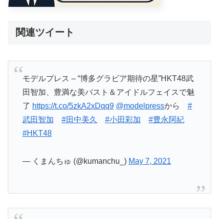
関連ツイート
モデルプレス – “博多グラビア期待の星”HKT48武
田智加、豊満な美バスト＆アイドルフェイスで魅
了
https://t.co/5zkA2xDqq9
@modelpress
から
#
武田智加
#田中美久
#小田彩加
#豊永阿紀
#HKT48
— くまんちゅ (@kumanchu_)
May 7, 2021