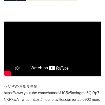
うなぎのお夜食事情
https://www.youtube.com/channel/UC5v5nvhrgme6QIRp7
NKPkwA Twitter https://mobile.twitter.com/unapi0902 meru