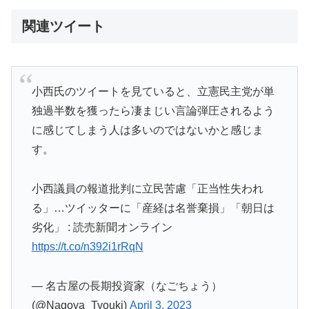
関連ツイート
小西氏のツイートを見ていると、立憲民主党が単
独過半数を獲ったら凄まじい言論弾圧されるよう
に感じてしまう人は多いのではないかと感じま
す。
小西議員の報道批判に立民苦慮「正当性失われ
る」…ツイッターに「産経は名誉棄損」「朝日は
劣化」 : 読売新聞オンライン
https://t.co/n392i1rRqN
— 名古屋の長期投資家（なごちょう）
(@Nagoya_Tyouki)
April 3, 2023