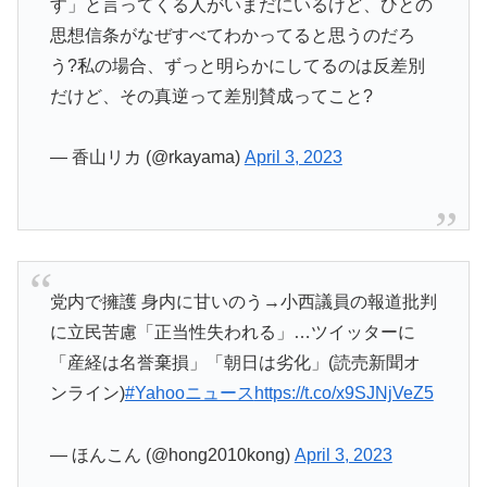
す」と言ってくる人がいまだにいるけど、ひとの
思想信条がなぜすべてわかってると思うのだろ
う?私の場合、ずっと明らかにしてるのは反差別
だけど、その真逆って差別賛成ってこと?
— 香山リカ (@rkayama)
April 3, 2023
党内で擁護 身内に甘いのう→小西議員の報道批判
に立民苦慮「正当性失われる」…ツイッターに
「産経は名誉棄損」「朝日は劣化」(読売新聞オ
ンライン)
#Yahooニュース
https://t.co/x9SJNjVeZ5
— ほんこん (@hong2010kong)
April 3, 2023