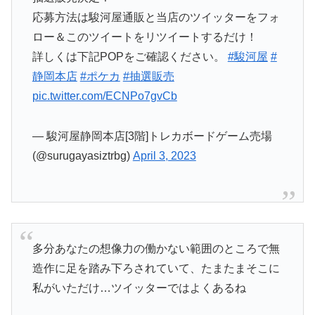
応募方法は駿河屋通販と当店のツイッターをフォ
ロー＆このツイートをリツイートするだけ！
詳しくは下記POPをご確認ください。
#駿河屋
#
静岡本店
#ポケカ
#抽選販売
pic.twitter.com/ECNPo7gvCb
— 駿河屋静岡本店[3階]トレカボードゲーム売場
(@surugayasiztrbg)
April 3, 2023
多分あなたの想像力の働かない範囲のところで無
造作に足を踏み下ろされていて、たまたまそこに
私がいただけ…ツイッターではよくあるね