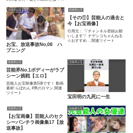
＊チャンネル登録をお願いします
⇒ チャンネル登録是非お願いし
芸能界お宝
芸能界お宝
ます♪ 内容 ...関連ツイート
【その①】芸能人の過去と
今【お宝画像】
引用元： ▽チャンネル登録お願
いします▽ ナデシコちゃんねる
☆おすすめ ...関連ツイート
お宝、放送事故No,08 ハ
プニング
芸能界お宝
芸能界お宝
芸能界No.1ボディーがラブ
シーン挑戦【エロ】
芸能人お宝映像第5弾です！ 動画
素材:らぼわん #男のロマン.関連
ツイート
宝田明の九死に一生
芸能界お宝
芸能界お宝
【お宝画像】芸能人のセク
シーパンチラ画像集17【放
送事故】