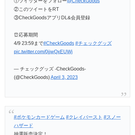
①ツイッターをフォロー
@CheckGoods
②このツイートをRT
③CheckGoodsアプリDL&会員登録
⏰応募期間
4/9 23:59まで
#CheckGoods
#チェックグッズ
pic.twitter.com/0jjwQxEUWj
— チェックグッズ -CheckGoods-
(@CheckGoods)
April 3, 2023
#ポケモンカードゲーム
#クレイバースト
#スノー
ハザード
抽選販売決定！