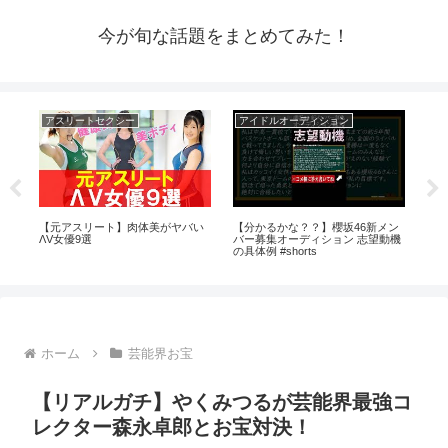
今が旬な話題をまとめてみた！
アスリートセクシー
アイドルオーディション
ア
ぎ
【元アスリート】肉体美がヤバい
【分かるかな？？】櫻坂46新メン
じん
ΛV女優9選
バー募集オーディション 志望動機
【
の具体例 #shorts
ホーム
芸能界お宝
【リアルガチ】やくみつるが芸能界最強コ
レクター森永卓郎とお宝対決！