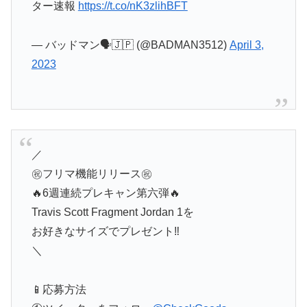
ター速報
https://t.co/nK3zlihBFT
— バッドマン🗣🇯🇵 (@BADMAN3512)
April 3,
2023
／
㊗️フリマ機能リリース㊗️
🔥6週連続プレキャン第六弾🔥
Travis Scott Fragment Jordan 1を
お好きなサイズでプレゼント‼️
＼
📱応募方法