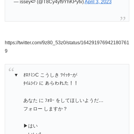
— issey🍉 (@T8Cy4yf9YhKPytv)
April 3, 2023
https://twitter.com/9z80_53z0/status/164291976942180761
9
▼ ｵﾛﾅﾐﾝC こうしき ﾂｲｯﾀｰが
ﾀｲﾑﾗｲﾝ に あらわれた！！
あなた に ﾌｫﾛｰ をしてほしいようだ…
フォロー しますか？
▶はい