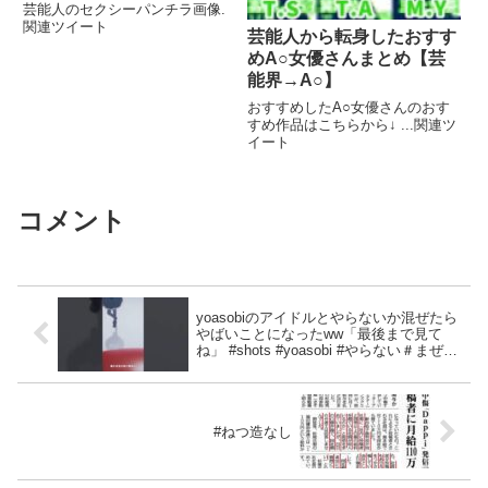
芸能人のセクシーパンチラ画像.
関連ツイート
芸能人から転身したおすす
めA○女優さんまとめ【芸
能界→A○】
おすすめしたA○女優さんのおす
すめ作品はこちらから↓ ...関連ツ
イート
コメント
yoasobiのアイドルとやらないか混ぜたら
やばいことになったww「最後まで見て
ね」 #shots #yoasobi #やらない＃まぜる
な危険
#ねつ造なし