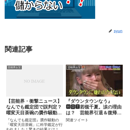
syun
関連記事
芸能界お宝
芸能界お宝
【芸能界・衝撃ニュース】
『ダウンタウンなう』
なんでも鑑定団で誤判定？
🅷🅾🆃若槻千夏。涙の理由
曜変天目茶碗の贋作騒動！
は？ 芸能界引退＆復帰の
科学鑑定で驚愕の事実が…
真相を激白！PART 3
『なんでも鑑定団』贋作騒動の
関連ツイート
「曜変天目茶碗」に科学鑑定が行
われました！驚きの結果とは！