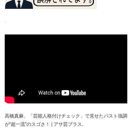
高橋真麻、「芸能人格付けチェック」で見せたバスト強調
が“超一流”のスゴさ！ | アサ芸プラス.