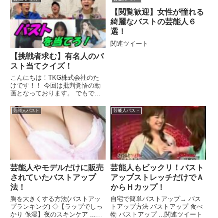
【閲覧歓迎】女性が憧れる
綺麗なバストの芸能人６
選！
関連ツイート
【挑戦者求む】有名人のバ
スト当てクイズ！
こんにちは！TKG株式会社のた
けです！！ 今回は批判覚悟の動
画となっております。 でもでき
るだけ批判はされたくないです。
関連ツイート
芸能人バスト
芸能人バスト
芸能人やモデルだけに販売
芸能人もビックリ！バスト
されていたバストアップ
アップストレッチだけでＡ
法！
からＨカップ！
胸を大きくする方法(バストアッ
自宅で簡単バストアップ→ バス
プランキング) ◇【ラップでしっ
トアップ方法 バストアップ 食べ
かり 保湿】夜のスキンケア ...関
物 バストアップ ...関連ツイート