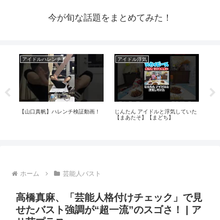
今が旬な話題をまとめてみた！
アイドルハレンチ
アイドル浮気
ア
ま
【山口真帆】ハレンチ検証動画！
じんたん アイドルと浮気していた
パジ
【まあたそ】【まどち】
見
ホーム
芸能人バスト
高橋真麻、「芸能人格付けチェック」で見
せたバスト強調が“超一流”のスゴさ！ | ア