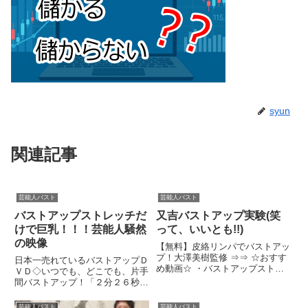
syun
関連記事
芸能人バスト
芸能人バスト
バストアップストレッチだ
又吉バストアップ実験(笑
けで巨乳！！！芸能人騒然
って、いいとも!!)
の映像
【無料】皮絡リンパでバストアッ
プ！大澤美樹監修 ⇒⇒ ☆おすす
日本一売れているバストアップＤ
め動画☆ ・バストアップスト
ＶＤ◇いつでも、どこでも、片手
レ...関連ツイート
間バストアップ！「２分２６秒」
の秘密！ボディスタイリスト大澤
美樹『バ...関連ツイート
芸能人バスト
芸能人バスト