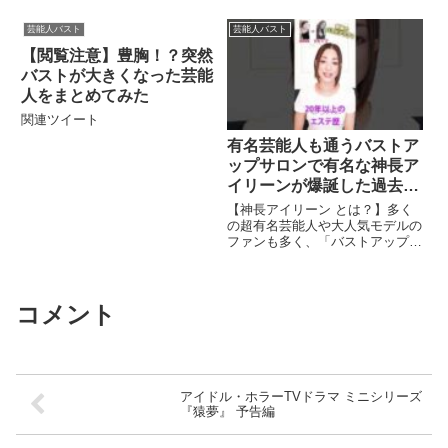
連ツイート
芸能人バスト
芸能人バスト
【閲覧注意】豊胸！？突然
バストが大きくなった芸能
人をまとめてみた
関連ツイート
有名芸能人も通うバストア
ップサロンで有名な神長ア
イリーンが爆誕した過去と
は？【アイリーン式育乳メ
【神長アイリーン とは？】多く
ソッド】 #Shorts
の超有名芸能人や大人気モデルの
ファンも多く、「バストアップの
神」としてTV番組や雑誌など ...
関連ツイート
コメント
アイドル・ホラーTVドラマ ミニシリーズ
『猿夢』 予告編