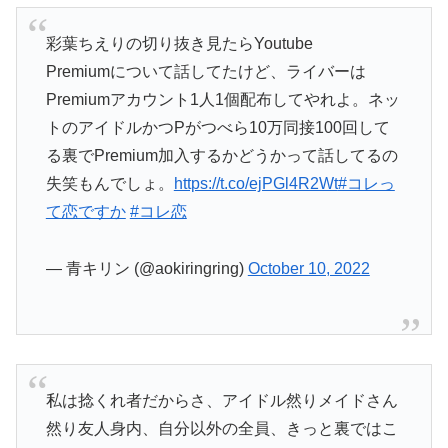
彩葉ちえりの切り抜き見たらYoutube
Premiumについて話してたけど、ライバーは
Premiumアカウント1人1個配布してやれよ。ネッ
トのアイドルかつPがつべら10万同接100回して
る裏でPremium加入するかどうかって話してるの
失笑もんでしょ。
https://t.co/ejPGl4R2Wt
#コレっ
て恋ですか
#コレ恋
— 青キリン (@aokiringring)
October 10, 2022
私は捻くれ者だからさ、アイドル然りメイドさん
然り友人身内、自分以外の全員、きっと裏ではこ