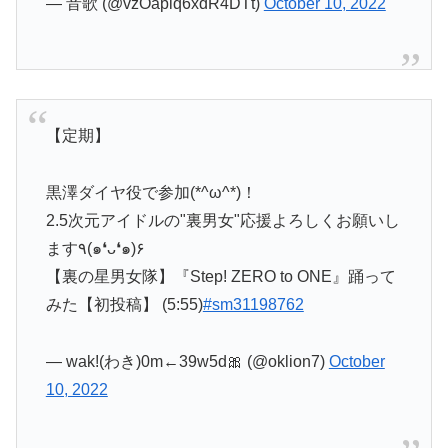
— 音歌 (@vzOapiq6xdR4DTt)
October 10, 2022
【定期】
黒澤ダイヤ役で参加(*^ω^*)！
2.5次元アイドルの"裏男女"応援よろしくお願いし
ます٩(๑❛ᴗ❛๑)۶
【裏の星男女隊】『Step! ZERO to ONE』踊って
みた【初投稿】 (5:55)
#sm31198762
— wak!(わき)0m←39w5d🎀 (@oklion7)
October
10, 2022