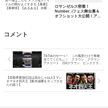
第一弾はこちら メンズ地下アイ
ドルの闇がえぐすぎる【暴露】
ロサンゼルス密着！
【裏事情】【あるある】 水曜
Number_iフェス舞台裏＆
日、金曜日、...関連ツイート
オフショット大公開！アイ
ドル海外進出戦略の【秘】
計画ついに暴露！？
コメント
TikTokのやーつ！ この風景だけで車種
当ててくだちぃ！ クラウン クラウン
アスリート 210クラウン ピンククラウ
ン crown toyota car 愛車紹介
【芸能界最強伝説は並みじゃねえ】Vシ
ネマネオ四天王【船木誠勝をタップさせ
たの誰？】