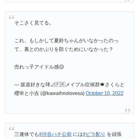
そこさく見てる。
これ、もしかして夏鈴ちゃんがいなかったのっ
て、裏とのかぶりを防ぐためにいなかった？
売れっ子アイドル感😌
— 坂道好きな球⊿🇫🇷メイプル症候群🍁さくらと
櫻🌸と小吉 (@kawaihnolovesa)
October 10, 2022
三連休でも
#渋谷ハチ公前
には
#ビラ配り
を頑張