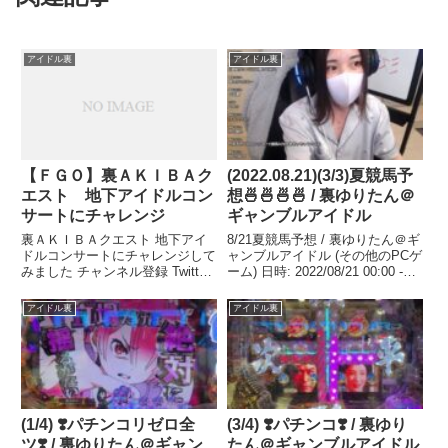
アイドル裏
アイドル裏
【ＦＧＯ】裏ＡＫＩＢＡク
(2022.08.21)(3/3)夏競馬予
エスト 地下アイドルコン
想🍜🍜🍜🍜 / 裏ゆりたん＠
サートにチャレンジ
ギャンブルアイドル
裏ＡＫＩＢＡクエスト 地下アイ
8/21夏競馬予想 / 裏ゆりたん＠ギ
ドルコンサートにチャレンジして
ャンブルアイドル (その他のPCゲ
みました チャンネル登録 Twitter
ーム) 日時: 2022/08/21 00:00 -
...関連ツイート
8/21 夏競馬考察 ...関連ツイート
アイドル裏
アイドル裏
(1/4) ❣️パチンコリゼロ全
(3/4) ❣️パチンコ❣️ / 裏ゆり
ツ❣️ / 裏ゆりたん＠ギャン
たん＠ギャンブルアイドル