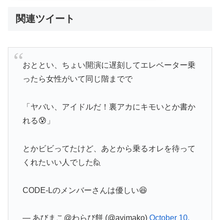
関連ツイート
おととい、ちょい開演に遅刻してエレベーター乗
ったら女性がいて同じ階までで
「ヤバい、アイドルだ！裏アカにキモいとか書か
れる😰」
とかビビってたけど、あとから乗るオレを待って
くれたいい人でした🙋
CODE-Lのメンバーさんは優しい😆
— あびまこ@わらび餅 (@avimako)
October 10,