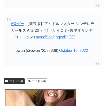
#音ゲー
【新装版】アイドルマスター シンデレラ
ガールズ After20（４） (サイコミ×裏少年サンデ
ーコミックス)
https://t.co/gpqevEgG9f
— ewan (@ewan72533838)
October 10, 2022
アイドル裏
アイドル裏