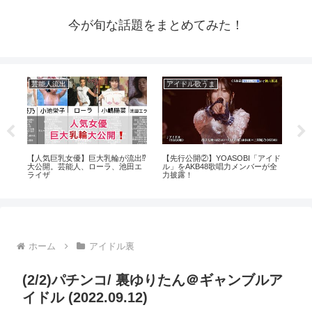
今が旬な話題をまとめてみた！
芸能人流出
アイドル歌うま
芸
メン
【人気巨乳女優】巨大乳輪が流出⁉️
【先行公開②】YOASOBI「アイド
ハ
動機
大公開。芸能人、ローラ、池田エ
ル」をAKB48歌唱力メンバーが全
とめ
ライザ
力披露！
ホーム
アイドル裏
(2/2)パチンコ/ 裏ゆりたん＠ギャンブルア
イドル (2022.09.12)