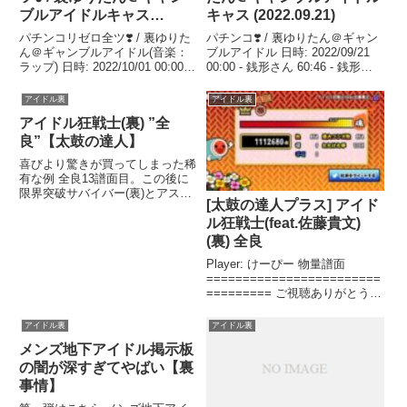
ブルアイドルキャス
キャス (2022.09.21)
(2022.10.01)
パチンコリゼロ全ツ❣️ / 裏ゆりた
パチンコ❣️ / 裏ゆりたん＠ギャン
ん＠ギャンブルアイドル(音楽：
ブルアイドル 日時: 2022/09/21
ラップ) 日時: 2022/10/01 00:00 -
00:00 - 銭形さん 60:46 - 銭形さ
リゼロ鬼.関連ツイート
ん 319 190:29 - エヴァ.関連ツイ
ート
アイドル裏
アイドル裏
アイドル狂戦士(裏) ”全
良”【太鼓の達人】
喜びより驚きが買ってしまった稀
有な例 全良13譜面目。この後に
限界突破サバイバー(裏)とアスノ
[太鼓の達人プラス] アイド
ヨゾラ哨戒班全良しました。 初
見さん初め ...関連ツイート
ル狂戦士(feat.佐藤貴文)
(裏) 全良
Player: けーぴー 物量譜面
========================
========= ご視聴ありがとうご
ざいます. チャンネル登録よろし
く ...関連ツイート
アイドル裏
アイドル裏
メンズ地下アイドル掲示板
の闇が深すぎてやばい【裏
事情】