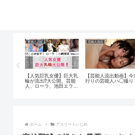
芸能人流出
芸能人流出
k ダン
【人気巨乳女優】巨大乳
【芸能人流出動画】今
る胸チラ
輪が流出⁉️大公開。芸能
行りの芸能人ハ◯撮り
人、ローラ、池田エライ
ザ
ホーム
アスリートいじめ