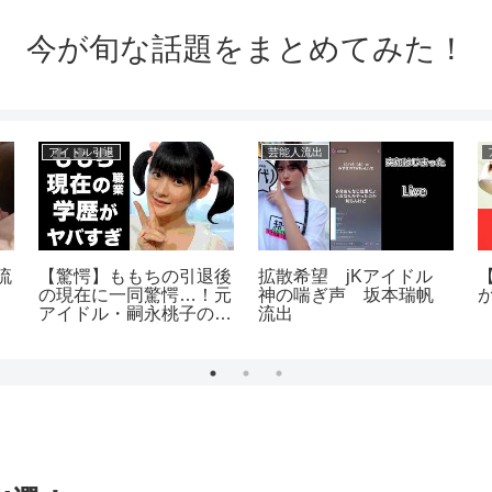
今が旬な話題をまとめてみた！
アイドル引退
芸能人流出
流
【驚愕】ももちの引退後
拡散希望 jKアイドル
の現在に一同驚愕…！元
神の喘ぎ声 坂本瑞帆
アイドル・嗣永桃子のま
流出
さかの現在の職業や学歴
に驚きを隠せない…