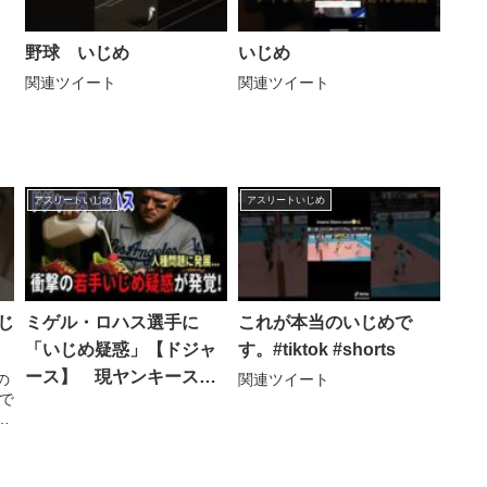
野球 いじめ
いじめ
関連ツイート
関連ツイート
アスリートいじめ
アスリートいじめ
じ
ミゲル・ロハス選手に
これが本当のいじめで
「いじめ疑惑」【ドジャ
す。#tiktok #shorts
ース】 現ヤンキースの
の
関連ツイート
で
チザムJr.に対してハサミ
タ
でスパイクを切り刻む、
飲
牛乳をスパイクに流し込
むなどの行為を行った