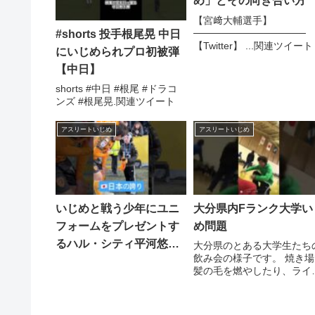
め」とその向き合い方
【宮﨑大輔選手】
────────────────
#shorts 投手根尾晃 中日
【Twitter】 ...関連ツイート
にいじめられプロ初被弾
【中日】
shorts #中日 #根尾 #ドラコ
ンズ #根尾晃.関連ツイート
アスリートいじめ
アスリートいじめ
いじめと戦う少年にユニ
大分県内Fランク大学い
フォームをプレゼントす
め問題
るハル・シティ平河悠選
大分県のとある大学生たち
飲み会の様子です。 焼き場
手
髪の毛を燃やしたり、ライ
ーで火をつけて煽ったり。 
食店内で非 ...関連ツイート