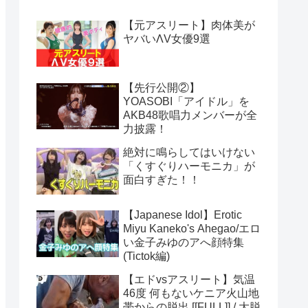
【元アスリート】肉体美が
ヤバいΛV女優9選
【先行公開②】
YOASOBI「アイドル」を
AKB48歌唱力メンバーが全
力披露！
絶対に鳴らしてはいけない
「くすぐりハーモニカ」が
面白すぎた！！
【Japanese Idol】Erotic
Miyu Kaneko's Ahegao/エロ
い金子みゆのアへ顔特集
(Tictok編)
【エドvsアスリート】気温
46度 何もないケニア火山地
帯からの脱出 [[FULL]] / 大脱