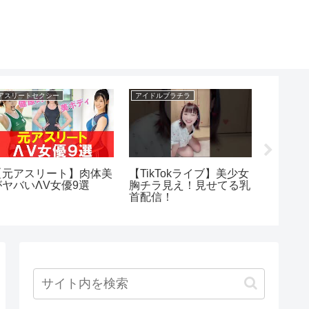
アスリートセクシー
アイドルブラチラ
芸能人流出
【元アスリート】肉体美
【TikTokライブ】美少女
ハメ撮
がヤバいΛV女優9選
胸チラ見え！見せてる乳
芸能人ま
首配信！