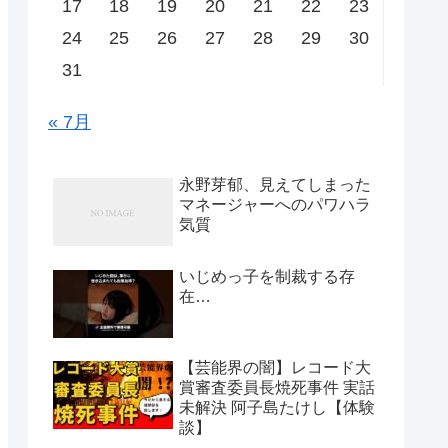
17
18
19
20
21
22
23
24
25
26
27
28
29
30
31
« 7月
永野芽郁、見えてしまった
マネージャーへのパワハラ
気質
いじめっ子を制裁する存
在…
【芸能界の闇】レコード大
賞審査委員長焼死事件 実話
未解決 阿子島たけし【体験
談】