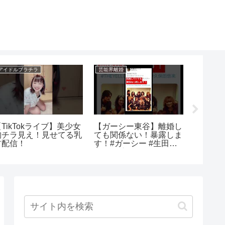
アイドルブラチラ
芸能界離婚
アイドルハ
TikTokライブ】美少女
【ガーシー東谷】離婚し
【山口
胸チラ見え！見せてる乳
ても関係ない！暴露しま
証動画
首配信！
す！#ガーシー #生田斗
真#三浦翔平