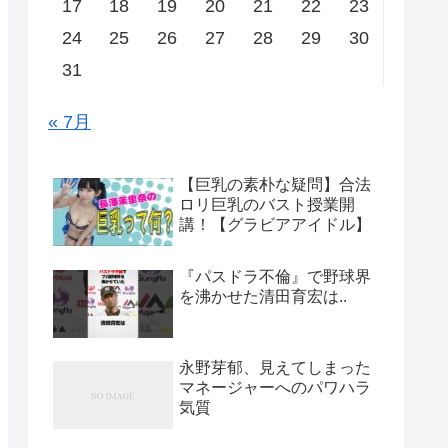
17
18
19
20
21
22
23
24
25
26
27
28
29
30
31
« 7月
【巨乳の素朴な疑問】合法
ロリ巨乳のバスト授業開
講！【グラビアアイドル】
『パスドラ不倫』で野球界
を沸かせた清田育宏は..
永野芽郁、見えてしまった
マネージャーへのパワハラ
気質