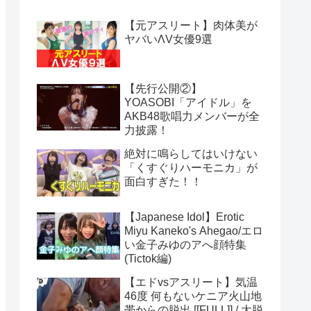
【元アスリート】肉体美が
ヤバいΛV女優9選
【先行公開②】
YOASOBI「アイドル」を
AKB48歌唱力メンバーが全
力披露！
絶対に鳴らしてはいけない
「くすぐりハーモニカ」が
面白すぎた！！
【Japanese Idol】Erotic
Miyu Kaneko's Ahegao/エロ
い金子みゆのアへ顔特集
(Tictok編)
【エドvsアスリート】気温
46度 何もないケニア火山地
帯からの脱出 [[FULL]] / 大脱