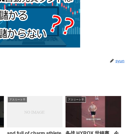
syun
アスリート干
アスリート干
and full of charm athlete
备战 HYROX 世锦赛，今