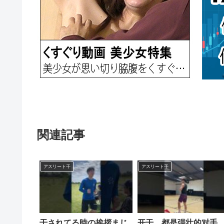
関連記事
アスリート干
アスリート干
干されてる時の挨拶まじ
开干，都是强壮的对手