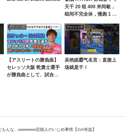
天干 20 组 400 米间歇，
组间不完全休，慢跑 1 分
15 秒。
アスリート干
アスリート干
と
【アスリートの勝負曲】
吴艳妮霸气名言：直接上
手
セレッソ大阪 乾貴士選手
场就是干！
が勝負曲として、試合前
や日常に聴いている気持
ちを前向きにさせてくれ
るパワーソングを紹介 /
音のプロがオススメの音
楽を紹介するコーナー音
かじり
もんな…wwwwww芸能人のいじめ事情【2ch有益】