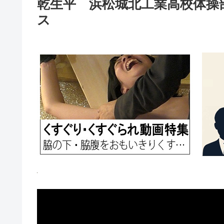
乾生平 浜松城北工業高校体操部
ス