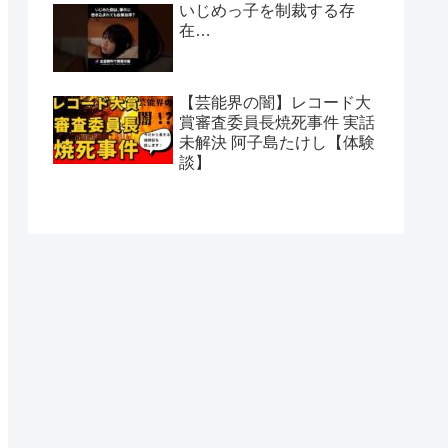
いじめっ子を制裁する存
在…
【芸能界の闇】レコード大
賞審査委員長焼死事件 実話
未解決 阿子島たけし【体験
談】