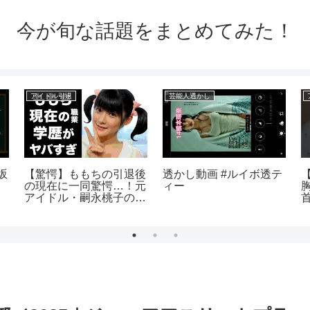
今が旬な話題をまとめてみた！
アイドル引退
芸能人透かし
坂
【驚愕】ももちの引退後
透かし動画 #ルイボ透テ
【
の現在に一同驚愕…！元
ィー
アイドル・嗣永桃子のま
さかの現在の職業や学歴
に驚きを隠せない…