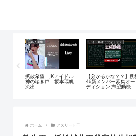
芸能人流出
アイドルオーディション
】巨大乳
拡散希望 jKアイドル
【分かるかな？？】櫻
開。芸能
神の喘ぎ声 坂本瑞帆
46新メンバー募集オー
田エライ
流出
ディション 志望動機の
具体例 #shorts
ホーム
アスリート干