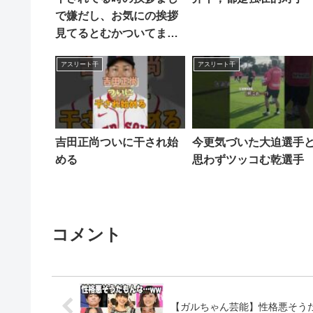
で嫌だし、お気にの挨拶
見てるとむかついてまし
た。笑 #草野球 #野球 #ア
アスリート干
アスリート干
スリート #スポーツ #ボー
イズ #ポニー #ヤング #リ
トルシニア #中学野球 #大
学野球
吉田正尚ついに干され始
今更気づいた大迫選手
める
思わずツッコむ乾選
コメント
【ガルちゃん芸能】性格悪そうだ