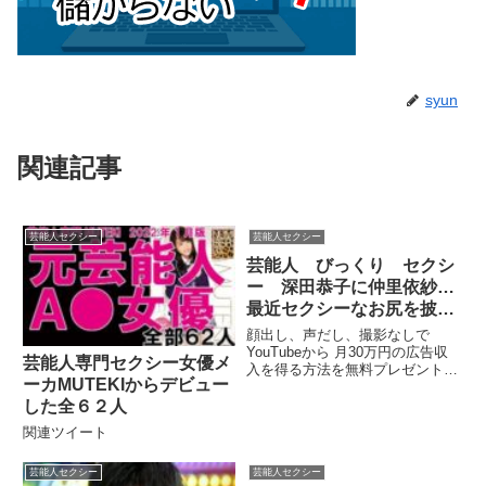
syun
関連記事
芸能人セクシー
芸能人セクシー
芸能人 びっくり セクシ
ー 深田恭子に仲里依紗…
最近セクシーなお尻を披露
した女性芸能人 クラブで
顔出し、声だし、撮影なしで
セクシーに踊っているゴー
YouTubeから 月30万円の広告収
芸能人専門セクシー女優メ
入を得る方法を無料プレゼント！
ゴーダンサーを観ると､興
ーカMUTEKIからデビュー
女子アナたちがめったに見せ. 顔
奮しすぎた男性客が粗相し
出し、声だし、撮影...関連ツイー
した全６２人
てしまうのは
ト
関連ツイート
芸能人セクシー
芸能人セクシー