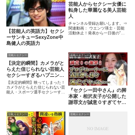
芸能人からセクシー女優に
転身した華麗なる美人芸能
人
チャンネル登録お願いします。⇒
関連動画： ウエンツ瑛士・芸能
【芸能人の英語力】セクシ
活動休止！発表から一日後の"あ
ーサンキューSexyZone中
る言葉"に涙が止まらない…...関
連ツイート
島健人の英語力
芸能人セクシー
芸能人セクシー
【決定的瞬間】カメラがと
らえた信じられない芸能人
セクシーすぎるハプニング
神画像集&放送事故集【放
【決定的瞬間】映ってしまった！
送事故】
カメラがとらえた信じられない芸
『セクシー田中さん』の脚
能人・スポーツ選手セクシーすぎ
本家・相沢友子が公開した
るハプニング爆笑【動物】 おす
すめ関連動.....関連ツイート
謝罪文が誠意０すぎてヤバ
い！プロデューサーに全責
任を押し付けて自信は逃
芸能人セクシー
芸能人セクシー
亡…汚すぎる保身の全貌に
一同驚愕！！【芦原妃名
子】【芸能】