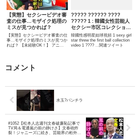
【実態】セクシービデオ審
????? ?????? ????
査の仕事…モザイク処理の
????? 1 : 韓國女性芸能人
ミスが見つかれば？
セクシー市区コレクション
映像
【実態】セクシービデオ審査の仕
韓國性感明星始球視頻 1 sexy girl
事…モザイク処理のミスが見つか
star threw the first ball collection
れば？ 【未経験OK！】 アニメ
video 1 ???? ...関連ツイート
ーター・シナリオライター ...関
連ツイート
コメント
水玉?パンチラ
#1052【松本人志週刊文春破廉恥記事で
TV局＆電通嵐の前の静けさ】文春砲炸
裂！ジャニーズに続き、芸能界の桁外れ
の人権無視、低モラルが改善できるかの