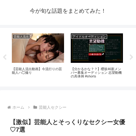
今が旬な話題をまとめてみた！
芸能人流出
アイドルオーディション
ア
由
【芸能人流出動画】今流行りの芸
【分かるかな？？】櫻坂46新メン
【先
。
能人ハ◯撮り
バー募集オーディション 志望動機
ル」
西
の具体例 #shorts
力
ホーム
芸能人セクシー
【激似】芸能人とそっくりなセクシー女優
♡7選