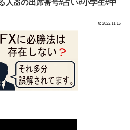
る人💒の出席番号#占い#小学生#中
2022.11.15