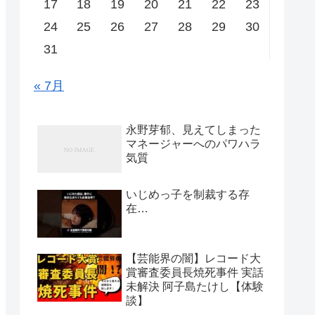
17
18
19
20
21
22
23
24
25
26
27
28
29
30
31
« 7月
永野芽郁、見えてしまった
マネージャーへのパワハラ
気質
いじめっ子を制裁する存
在…
【芸能界の闇】レコード大
賞審査委員長焼死事件 実話
未解決 阿子島たけし【体験
談】