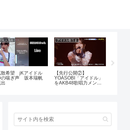
芸能人流出
アイドル歌うま
アイドルハ
拡散希望 jKアイドル
【先行公開②】
【山口
神の喘ぎ声 坂本瑞帆
YOASOBI「アイドル」
証動画
流出
をAKB48歌唱力メンバ
ーが全力披露！