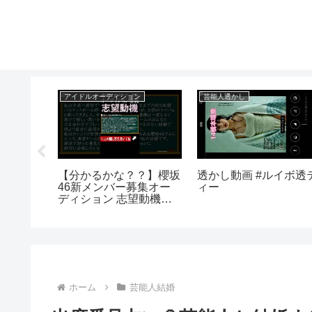
アイドルオーディション
芸能人透かし
流出した
【分かるかな？？】櫻坂
透かし動画 #ルイボ透
10選】
46新メンバー募集オー
ィー
ディション 志望動機の
具体例 #shorts
ホーム
芸能人結婚