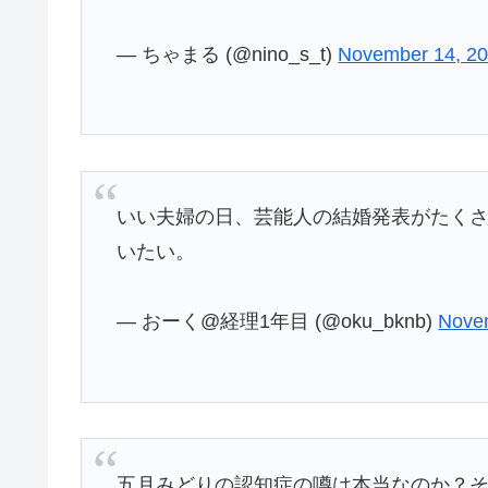
— ちゃまる (@nino_s_t)
November 14, 2
いい夫婦の日、芸能人の結婚発表がたく
いたい。
— おーく@経理1年目 (@oku_bknb)
Nove
五月みどりの認知症の噂は本当なのか？