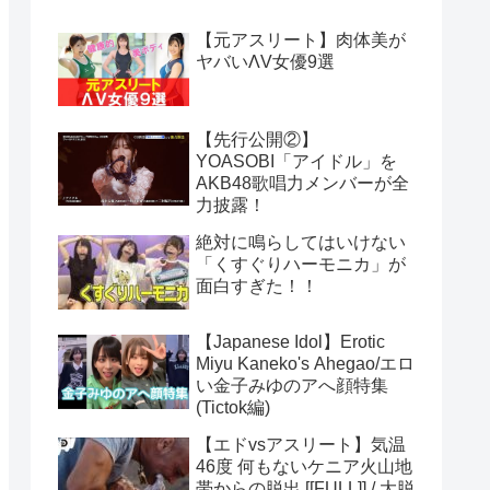
【元アスリート】肉体美が
ヤバいΛV女優9選
【先行公開②】
YOASOBI「アイドル」を
AKB48歌唱力メンバーが全
力披露！
絶対に鳴らしてはいけない
「くすぐりハーモニカ」が
面白すぎた！！
【Japanese Idol】Erotic
Miyu Kaneko's Ahegao/エロ
い金子みゆのアへ顔特集
(Tictok編)
【エドvsアスリート】気温
46度 何もないケニア火山地
帯からの脱出 [[FULL]] / 大脱