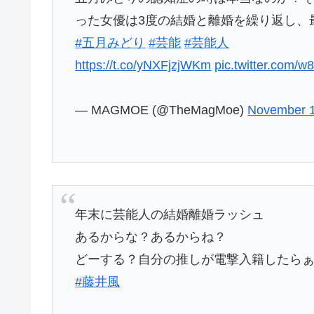
った女優は3度の結婚と離婚を繰り返し、
#五月みどり
#芸能
#芸能人
https://t.co/yNXFjzjWKm
pic.twitter.com/
— MAGMOE (@TheMagMoe)
November 1
年末に芸能人の結婚離婚ラッシュ
あるからな？あるからね？
どーする？自分の推しが電撃入籍したらぁ
#藤井風