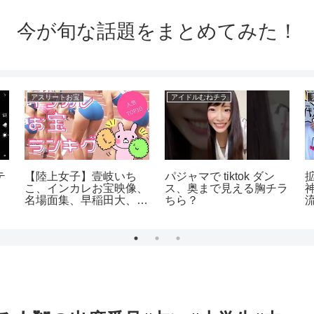
今が旬な話題をまとめてみた！
アスリートお宝
アイドルむねチラ
テ
【陸上女子】壹岐いち
パジャマで tiktok ダン
こ、インカレお宝映像、
ス、奥まで見える胸チラ
名場面集、早稲田大、立
ちら？
命館