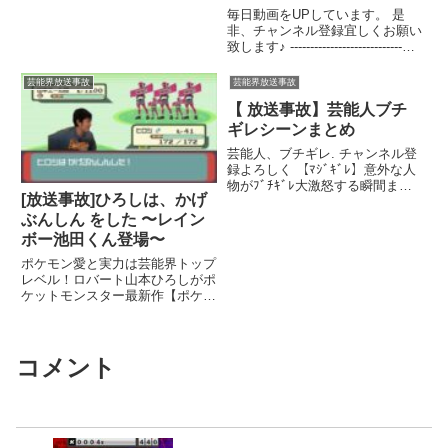
イート
毎日動画をUPしています。 是
非、チャンネル登録宜しくお願い
致します♪ ----------------------------最
近のアップ ...関連ツイート
芸能界放送事故
芸能界放送事故
【 放送事故】芸能人ブチ
ギレシーンまとめ
芸能人、ブチギレ. チャンネル登
録よろしく 【ﾏｼﾞｷﾞﾚ】意外な人
物がﾌﾞﾁｷﾞﾚ大激怒する瞬間まと
[放送事故]ひろしは、かげ
め!「さまぁー. 【放送事故】！
衝...関連ツイート
ぶんしん をした 〜レイン
ボー池田くん登場〜
ポケモン愛と実力は芸能界トップ
レベル！ロバート山本ひろしがポ
ケットモンスター最新作【ポケモ
ンソードシールド】を実況 ...関
連ツイート
コメント