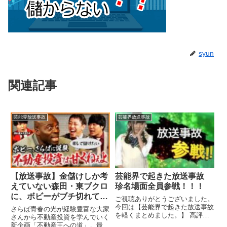
syun
関連記事
芸能界放送事故
芸能界放送事故
【放送事故】金儲けしか考
芸能界で起きた放送事故
えていない森田・東ブクロ
珍名場面全員参戦！！！
に、ボビーがブチ切れて…
ご視聴ありがとうございました。
《さらば青春の光 不動産
今回は【芸能界で起きた放送事故
さらば青春の光が経験豊富な大家
を軽くまとめました。】 高評価
王への道#6》
さんから不動産投資を学んでいく
チャンネル登録、コメントなど
新企画「不動産王への道」。最終