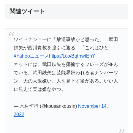
関連ツイート
ワイドナショーに「放送事故かと思った」 武田
鉄矢が西川貴教を強引に遮る…「これはひど
#Yahooニュース
https://t.co/BqlrrwtEnY
ネットには、武田鉄矢を揶揄するフレーズが並ん
でいる。武田鉄矢は芸能界嫌われる者ナンバーワ
ン。大の大阪嫌い。人を見下す癖がある。いい人
に見えて実は嫌なやつ。
— 木村恒行 (@kousankousin)
November 14,
2022