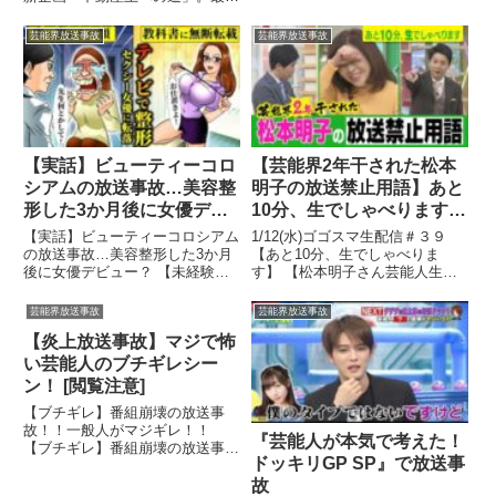
...関連ツイート
回のゲストは、ボビー・ ...
芸能界放送事故
芸能界放送事故
【実話】ビューティーコロ
【芸能界2年干された松本
シアムの放送事故…美容整
明子の放送禁止用語】あと
形した3か月後に女優デビ
10分、生でしゃべります＃
ュー？
39
【実話】ビューティーコロシアム
1/12(水)ゴゴスマ生配信＃３９
の放送事故…美容整形した3か月
【あと10分、生でしゃべりま
後に女優デビュー？ 【未経験
す】 【松本明子さん芸能人生ス
OK！】 アニメーター・シナリオ
タート】 中学3年生、15歳のとき
...関連ツイート
に ...関連ツイート
芸能界放送事故
芸能界放送事故
【炎上放送事故】マジで怖
い芸能人のブチギレシー
ン！ [閲覧注意]
【ブチギレ】番組崩壊の放送事
故！！一般人がマジギレ！！
『芸能人が本気で考えた！
【ブチギレ】番組崩壊の放送事
ドッキリGP SP』で放送事
故！！一般人がマジギレ！！
【ブチギレ】番組崩壊の...関連ツ
故