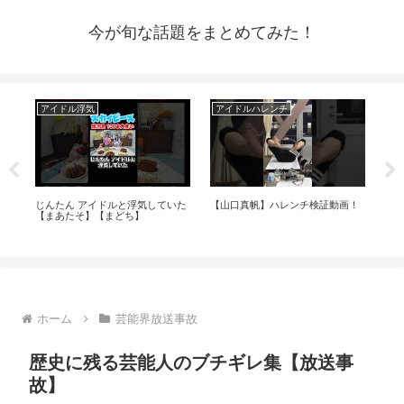
今が旬な話題をまとめてみた！
アイドル浮気
アイドルハレンチ
ア
まで
じんたん アイドルと浮気していた
【山口真帆】ハレンチ検証動画！
【
【まあたそ】【まどち】
レ
大
ホーム
芸能界放送事故
歴史に残る芸能人のブチギレ集【放送事
故】