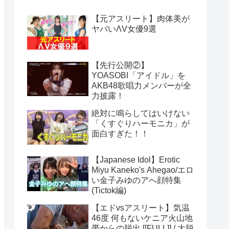
【元アスリート】肉体美が
ヤバいΛV女優9選
【先行公開②】
YOASOBI「アイドル」を
AKB48歌唱力メンバーが全
力披露！
絶対に鳴らしてはいけない
「くすぐりハーモニカ」が
面白すぎた！！
【Japanese Idol】Erotic
Miyu Kaneko's Ahegao/エロ
い金子みゆのアへ顔特集
(Tictok編)
【エドvsアスリート】気温
46度 何もないケニア火山地
帯からの脱出 [[FULL]] / 大脱