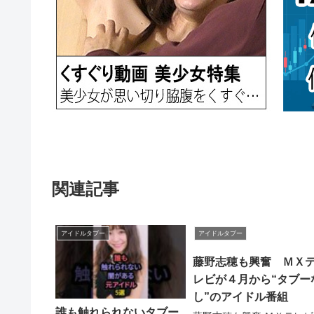
関連記事
アイドルタブー
アイドルタブー
藤野志穂も興奮 ＭＸ
レビが４月から“タブー
し”のアイドル番組
誰も触れられないタブー