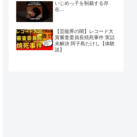
いじめっ子を制裁する存
在…
【芸能界の闇】レコード大
賞審査委員長焼死事件 実話
未解決 阿子島たけし【体験
談】