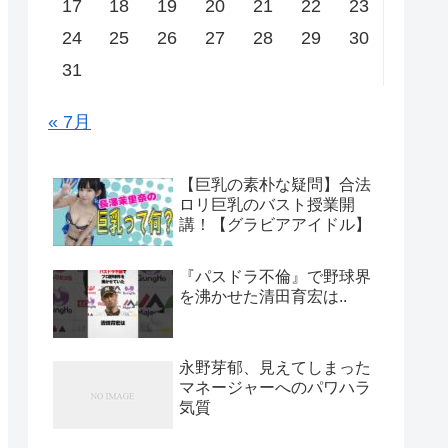
17
18
19
20
21
22
23
24
25
26
27
28
29
30
31
« 7月
【巨乳の素朴な疑問】合法
ロリ巨乳のバスト授業開
講！【グラビアアイドル】
『パスドラ不倫』で野球界
を沸かせた清田育宏は..
永野芽郁、見えてしまった
マネージャーへのパワハラ
気質