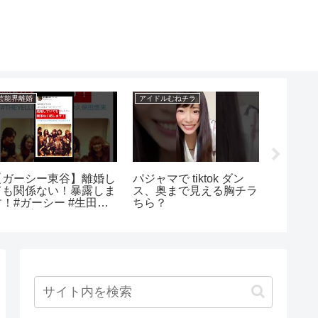
芸能界離婚
アイドルむねチラ
アイドルオ
【ガーシー東谷】離婚し
パジャマで tiktok ダン
【分か
ても関係ない！暴露しま
ス、奥まで見える胸チラ
46新メ
す！#ガーシー #生田斗
ちら？
ディショ
真#三浦翔平
具体例 #s