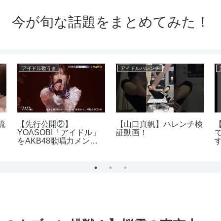
今が旬な話題をまとめてみた！
アイドル歌うま
アイドルハレンチ
流
【先行公開②】
【山口真帆】ハレンチ検
YOASOBI「アイドル」
証動画！
をAKB48歌唱力メンバ
ーが全力披露！