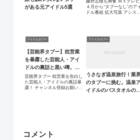
藤野志穂も興奮 ＭＸテレビ
４月から“タブーなし”のア
がある元アイドル5選
ドル番組 拡大写真 アシス
ントＭＣに決まった藤野志
ＴＯＫＹＯ...関連ツイート
アイドルタブー
アイドルタブー
【芸能界タブー】枕営業
を暴露した芸能人・アイ
ドルの裏話と黒い噂。芸
うさなぎ温泉旅行！業
能界と所属事務所
芸能界タブー 枕営業を告白し
た芸能人・アイドルの裏話暴
のタブーに挑む。温泉
露！ チャンネル登録お願いし
イドルのバスタオルの
ます♪ ↓↓↓↓ あなたもYoutube
は…!?
で稼ごう。スマホから始める
Youtube動画・ ...関連ツイー
ト
コメント