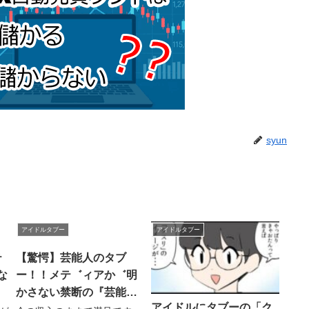
syun
アイドルタブー
アイドルタブー
テ
【驚愕】芸能人のタブ
な
ー！！メテ゛ィアか゛明
かさない禁断の『芸能界
アイドルにタブーの「ク