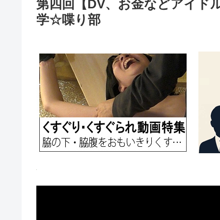
第四回【DV、お金などアイド
学☆喋り部