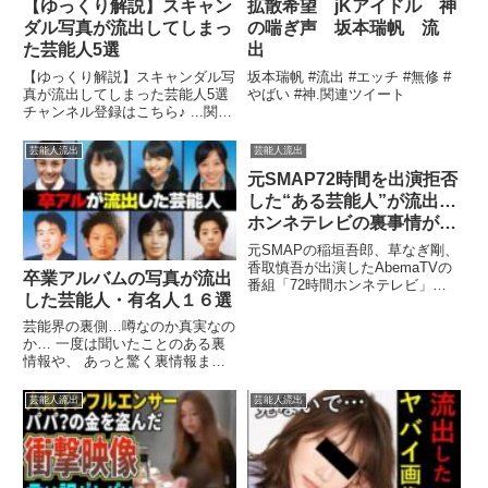
【ゆっくり解説】スキャン
拡散希望 jKアイドル 神
ダル写真が流出してしまっ
の喘ぎ声 坂本瑞帆 流
た芸能人5選
出
【ゆっくり解説】スキャンダル写
坂本瑞帆 #流出 #エッチ #無修 #
真が流出してしまった芸能人5選
やばい #神.関連ツイート
チャンネル登録はこちら♪ ...関連
ツイート
芸能人流出
芸能人流出
元SMAP72時間を出演拒否
した“ある芸能人”が流出…
ホンネテレビの裏事情が闇
深すぎる…
元SMAPの稲垣吾郎、草なぎ剛、
香取慎吾が出演したAbemaTVの
卒業アルバムの写真が流出
番組「72時間ホンネテレビ」が
した芸能人・有名人１６選
無事終了した。 森且行をゲスト
に迎え、木村拓哉と中居.関連ツ
芸能界の裏側…噂なのか真実なの
イート
か… 一度は聞いたことのある裏
情報や、 あっと驚く裏情報まで
紹介します。 今回は、卒業 ...関
連ツイート
芸能人流出
芸能人流出