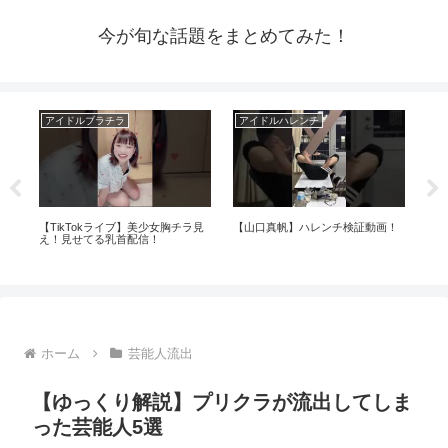
今が旬な話題をまとめてみた！
アイドルブラチラ
アイドルハレンチ
ア
由
【TikTokライブ】美少女胸チラ見
【山口真帆】ハレンチ検証動画！
グ
。
え！見せてる乳首配信！
西
ホーム
芸能人流出
【ゆっくり解説】プリクラが流出してしま
った芸能人5選