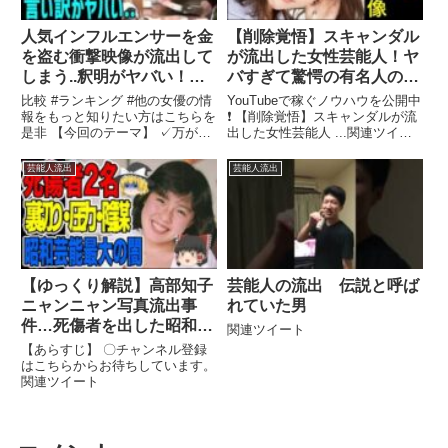
人気インフルエンサーを金
【削除覚悟】スキャンダル
を盗む衝撃映像が流出して
が流出した女性芸能人！ヤ
しまう..釈明がヤバい！現
バすぎて驚愕の有名人の不
在は鍵垢に..
祥事まとめてみた
比較 #ランキング #他の女優の情
YouTubeで稼ぐノウハウを公開中
報をもっと知りたい方はこちらを
❗️ 【削除覚悟】スキャンダルが流
是非 【今回のテーマ】 ✓万が一
出した女性芸能人 ...関連ツイー
の際は、避難用のサブ ...関連ツ
ト
イート
芸能人流出
芸能人流出
【ゆっくり解説】高部知子
芸能人の流出 伝説と呼ば
ニャンニャン写真流出事
れていた男
件…死傷者を出した昭和芸
関連ツイート
能の大騒動の真相 【干さ
【あらすじ】 〇チャンネル登録
れた芸能人】
はこちらからお待ちしています。
関連ツイート