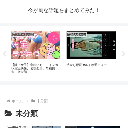
今が旬な話題をまとめてみた！
アスリートお宝
芸能人透かし
ア
い
【陸上女子】壹岐いちこ、インカ
透かし動画 #ルイボ透ティー
パジ
レお宝映像、名場面集、早稲田
見
大、立命館
ホーム
未分類
未分類