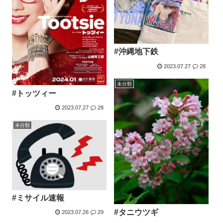
#沖縄地下鉄
2023.07.27
28
未分類
#トッツィー
2023.07.27
28
未分類
#ミサイル速報
#タニウツギ
2023.07.26
29