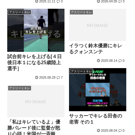
2025.11.11
3
2026.04.05
3
アスリートキレ
アスリートキレ
イラつく鈴木優磨にキレ
るクォンスンテ
試合前キレを上げる[４日
2025.08.14
0
後日本１になる25歳陸上
選手］
アスリートキレ
2025.08.29
7
アスリートキレ
サッカーでキレる田舎の
「私はキレているよ」優
老害 その１
勝パレード後に監督が怒
2025.08.04
0
り心頭！米国が一斉報道