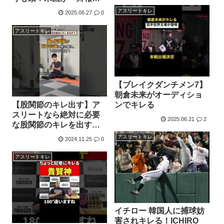
した結果…
アスリートキレ
2025.06.27
0
アスリートキレ
【ブレイクダンチメン7】
朝倉未来がオーディショ
【股関節のキレ出す】ア
ンでキレる
スリートなら絶対に必要
2025.06.21
2
な股関節のキレを出すト
レーニング。野球・サッ
アスリートキレ
2024.11.25
0
カー・バスケットボー
ル・バレーボール選手な
アスリートキレ
どにも指導している股関
節トレーニングを現役ト
レーナーが教えます！
イチロー 韓国人に捕球妨
害されキレる！ICHIRO