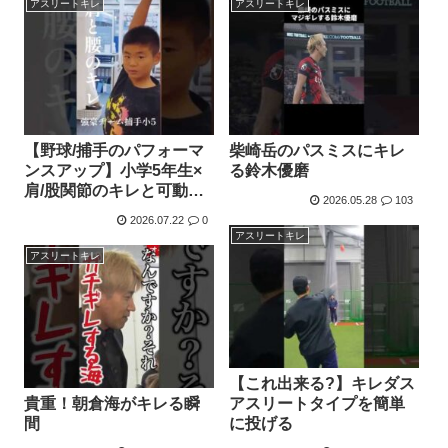
アスリートキレ
アスリートキレ
【野球/捕手のパフォーマ
柴崎岳のパスミスにキレ
ンスアップ】小学5年生×
る鈴木優磨
肩/股関節のキレと可動域
2026.05.28
103
アップ！ 横浜市/二俣川駅
2026.07.22
0
アスリートキレ
アスリートキレ
【これ出来る?】キレダス
貴重！朝倉海がキレる瞬
アスリートタイプを簡単
間
に投げる