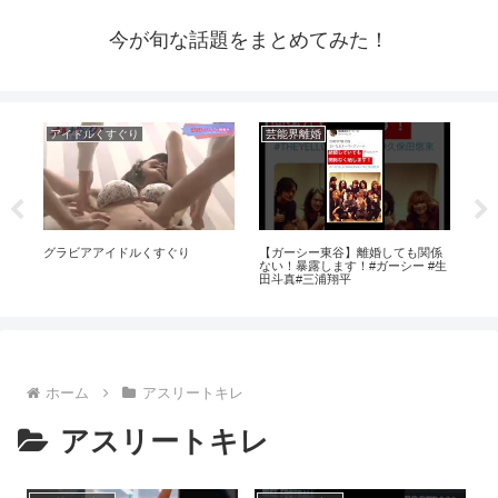
今が旬な話題をまとめてみた！
アイドルくすぐり
芸能界離婚
芸
ラ見
グラビアアイドルくすぐり
【ガーシー東谷】離婚しても関係
【
ない！暴露します！#ガーシー #生
能
田斗真#三浦翔平
ホーム
アスリートキレ
アスリートキレ