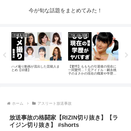
今が旬な話題をまとめてみた！
芸能人流出
アイドル引退
ア
い
ハメ撮り動画が流出した芸能人ま
【驚愕】ももちの引退後の現在に
【分
とめ【10選】
一同驚愕…！元アイドル・嗣永桃
バー
子のまさかの現在の職業や学歴に
の具体
驚きを隠せない…
ホーム
アスリート放送事故
放送事故の格闘家【RIZIN切り抜き】【ラ
イジン切り抜き】 #shorts