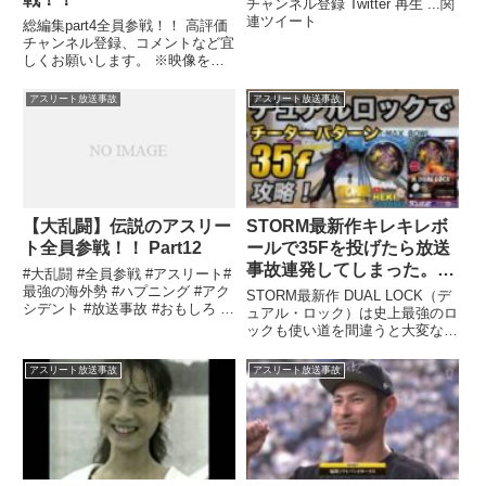
チャンネル登録 Twitter ‪再生‬ ...関
連ツイート
総編集part4全員参戦！！ 高評価
チャンネル登録、コメントなど宜
しくお願いします。 ※映像を改
変、編集し、独自のコメント ...
関連ツイート
アスリート放送事故
アスリート放送事故
【大乱闘】伝説のアスリー
STORM最新作キレキレボ
ト全員参戦！！ Part12
ールで35Fを投げたら放送
事故連発してしまった。使
#大乱闘 #全員参戦 #アスリート#
用上の注意をよく読みお使
最強の海外勢 #ハプニング #アク
STORM最新作 DUAL LOCK（デ
シデント #放送事故 #おもしろ #
いください。
ュアル・ロック）は史上最強のロ
ネタ #ゲーム #ニンテンドー
ックも使い道を間違うと大変なこ
#Nintendo.関連ツイート
とに！！！ ＨＥＫＩ ...関連ツイ
ート
アスリート放送事故
アスリート放送事故