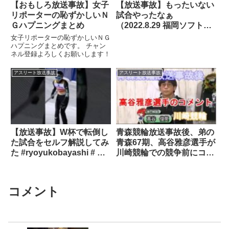
【おもしろ放送事故】女子
【放送事故】もったいない
リポーターの恥ずかしいＮ
試合やったなぁ
Ｇハプニングまとめ
（2022.8.29 福岡ソフトバ
ンクホークス vs 千葉ロッ
女子リポーターの恥ずかしいＮＧ
テマリーンズ）
ハプニングまとめです。 チャン
ネル登録よろしくお願いします！
アスリート放送事故
アスリート放送事故
【放送事故】W杯で転倒し
青森競輪放送事故後、弟の
た試合をセルフ解説してみ
青森67期、高谷雅彦選手が
た #ryoyukobayashi # 小
川崎競輪での競争前にコメ
林陵侑 #shorts
ントした事まとめ。
コメント