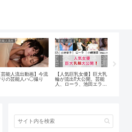
芸能人流出
芸能人流出
芸能人流出
【芸能人流出動画】今流
【人気巨乳女優】巨大乳
ハメ撮
行りの芸能人ハ◯撮り
輪が流出⁉️大公開。芸能
芸能人ま
人、ローラ、池田エライ
ザ