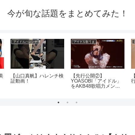
今が旬な話題をまとめてみた！
アイドルハレンチ
アイドル歌うま
美
【山口真帆】ハレンチ検
【先行公開②】
証動画！
YOASOBI「アイドル」
をAKB48歌唱力メンバ
ーが全力披露！