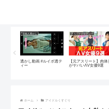
芸能人透かし
アスリートセクシー
k ダン
透かし動画 #ルイボ透テ
【元アスリート】肉体
る胸チラ
ィー
がヤバいΛV女優9選
ホーム
アイドルくすぐり