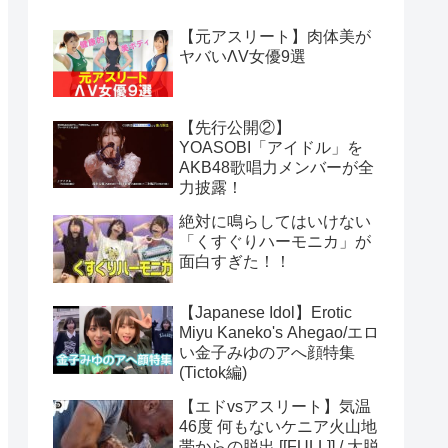
【元アスリート】肉体美が
ヤバいΛV女優9選
【先行公開②】
YOASOBI「アイドル」を
AKB48歌唱力メンバーが全
力披露！
絶対に鳴らしてはいけない
「くすぐりハーモニカ」が
面白すぎた！！
【Japanese Idol】Erotic
Miyu Kaneko's Ahegao/エロ
い金子みゆのアへ顔特集
(Tictok編)
【エドvsアスリート】気温
46度 何もないケニア火山地
帯からの脱出 [[FULL]] / 大脱