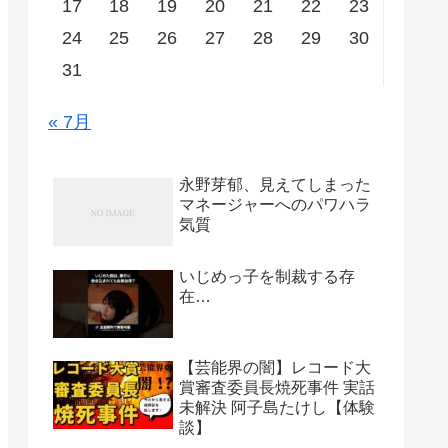
17
18
19
20
21
22
23
24
25
26
27
28
29
30
31
« 7月
永野芽郁、見えてしまった
マネージャーへのパワハラ
気質
いじめっ子を制裁する存
在…
【芸能界の闇】レコード大
賞審査委員長焼死事件 実話
未解決 阿子島たけし【体験
談】