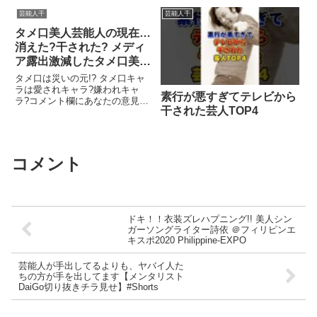
た…
堀江貴文 /切り抜き/サンジ
イート
芸能人干
芸能人干
ャポ/芸能ニュース】
タメ口美人芸能人の現在…
消えた?干された? メディ
ア露出激減したタメ口美女
は今どうしてる?
タメ口は災いの元!? タメ口キャ
ラは愛されキャラ?嫌われキャ
素行が悪すぎてテレビから
ラ?コメント欄にあなたの意見を
干された芸人TOP4
お願いします! チャンネル登録は
こちら? 関連ツイート
コメント
ドキ！！衣装ズレハプニング!! 美人シン
ガーソングライター詩依 ＠フィリピンエ
キスポ2020 Philippine-EXPO
芸能人が手出してるよりも、ヤバイ人た
ちの方が手を出してます【メンタリスト
DaiGo切り抜きチラ見せ】#Shorts