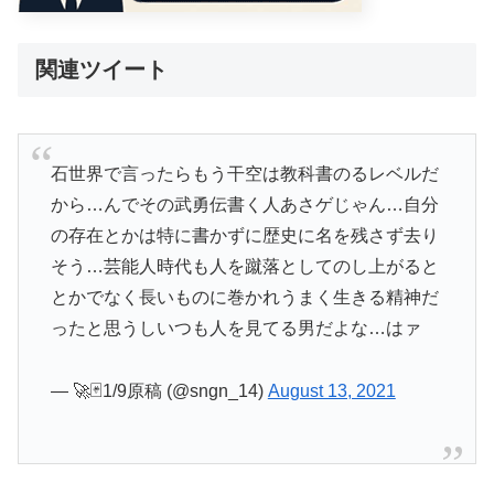
関連ツイート
石世界で言ったらもう干空は教科書のるレベルだ
から…んでその武勇伝書く人あさゲじゃん…自分
の存在とかは特に書かずに歴史に名を残さず去り
そう…芸能人時代も人を蹴落としてのし上がると
とかでなく長いものに巻かれうまく生きる精神だ
ったと思うしいつも人を見てる男だよな…はァ
— 🚀🃏1/9原稿 (@sngn_14)
August 13, 2021