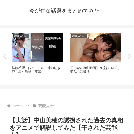
今が旬な話題をまとめてみた！
芸能人流出
芸能人流出
芸
いた
拡散希望 jKアイドル 神の喘ぎ
【芸能人流出動画】今流行りの芸
ハ
声 坂本瑞帆 流出
能人ハ◯撮り
とめ
ホーム
芸能人干
【実話】中山美穂の誘拐された過去の真相
をアニメで解説してみた【干された芸能