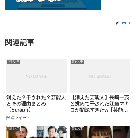
syun
関連記事
芸能人干
芸能人干
消えた？干された？芸能人
【消えた芸能人】長嶋一茂
とその理由まとめ
と揉めて干された江角マキ
【Seraph】
コが闇深すぎたw【芸能界
の闇】
関連ツイート
芸能人干
芸能人干