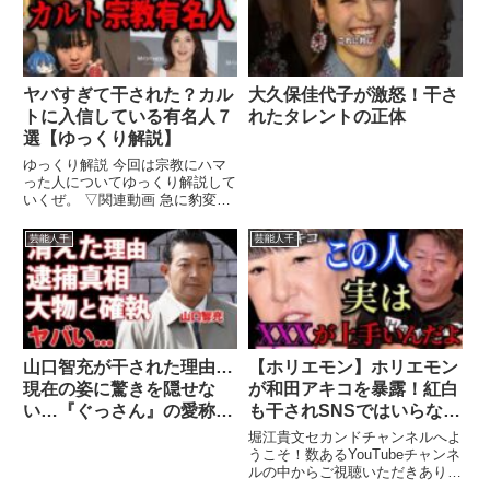
ヤバすぎて干された？カル
大久保佳代子が激怒！干さ
トに入信している有名人７
れたタレントの正体
選【ゆっくり解説】
ゆっくり解説 今回は宗教にハマ
った人についてゆっくり解説して
いくぜ。 ▽関連動画 急に豹変し
てしまった…洗脳されてしまっ
...関連ツイート
芸能人干
芸能人干
山口智充が干された理由…
【ホリエモン】ホリエモン
現在の姿に驚きを隠せな
が和田アキコを暴露！紅白
い…『ぐっさん』の愛称で
も干されSNSではいらない
親しまれるお笑いタレント
嫌われてる芸能人のレッテ
堀江貴文セカンドチャンネルへよ
の逮捕の真相…大物芸能人
ルを貼られてたけど本当は
うこそ！数あるYouTubeチャンネ
ルの中からご視聴いただきありが
との確執の実態がヤバすぎ
この人●●です【ガーシー /
とうございます☺︎ フル ...関連ツ