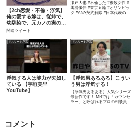
辞退 ANA契約解除 馬淵
瀬戸大也 #不倫した #複数女性 #
優佳 アスリート界から剥
馬淵優佳 #東京五輪 #オリンピッ
【2ch恋愛・不倫・浮気】
ク #ANA契約解除 #日本代表の主
奪か？ 期待された選手だ
俺の愛する嫁は、従姉で、
将辞退 もったいない.関連ツイー
けに残念?
ト
幼馴染で、元カノの実の
娘。
関連ツイート
アスリート浮気
アスリート浮気
浮気する人は能力が欠如し
【浮気男あるある】こうい
ている 【宇垣美里
う男は浮気する！
YouTube】
【浮気男あるある】人気シリーズ
最新作です！ MRでは「カウンセ
ラー」と呼ばれるプロの相談員
が、 マンツーマンでご依頼者様
...
コメント