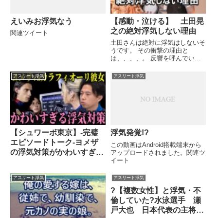
えいみお浮気なう
【感動・泣ける】 土田晃
之の絶対浮気しない理由
関連ツイート
土田さんは絶対に浮気はしないそ
うです。 その衝撃の理由と
は、、、、。 反響を呼んでいま
す。関連ツイート
アスリート浮気
アスリート浮気
【シュワーボ東京】-完璧
浮気発覚!?
エピソードトーク-ヨメザ
この動画はAndroid搭載端末から
の浮気対策がかわいすぎ
アップロードされました。関連ツ
イート
る レオザ切り抜き
アスリート浮気
アスリート浮気
?【複数女性】と浮気・不
倫していた?水泳選手 瀬
戸大也 日本代表の主将を