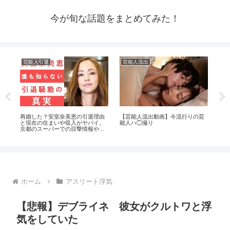
今が旬な話題をまとめてみた！
芸能人引退
芸能人流出
ア
⁉️
再婚した？安室奈美恵の引退理由
【芸能人流出動画】今流行りの芸
【分
エ
と現在の住まいや収入がヤバイ。
能人ハ◯撮り
バー
京都のスーパーでの目撃情報や西
の具体
茂弘との関係は？
ホーム
アスリート浮気
【悲報】デブライネ 彼女がクルトワと浮
気をしていた