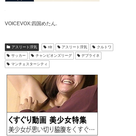
VOICEVOX:四国めたん.
アスリート浮気
ntr
アスリート浮気
クルトワ
サッカー
チャンピオンズリーグ
デブライネ
マンチェスターシティ