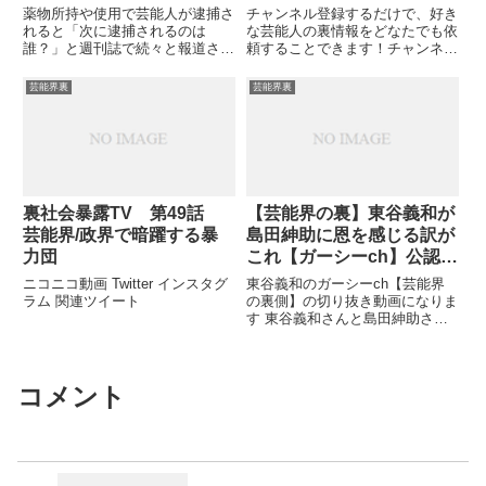
致！
ア記者が情報提供】
薬物所持や使用で芸能人が逮捕さ
チャンネル登録するだけで、好き
れると「次に逮捕されるのは
な芸能人の裏情報をどなたでも依
誰？」と週刊誌で続々と報道され
頼することできます！チャンネル
ています。 大物歌手Xや人気俳優
登録はこちらから！関連ツイート
Bなど、名前は...関連ツイート
芸能界裏
芸能界裏
裏社会暴露TV 第49話
【芸能界の裏】東谷義和が
芸能界/政界で暗躍する暴
島田紳助に恩を感じる訳が
力団
これ【ガーシーch】公認切
り抜き
ニコニコ動画 Twitter インスタグ
東谷義和のガーシーch【芸能界
ラム 関連ツイート
の裏側】の切り抜き動画になりま
す 東谷義和さんと島田紳助さん
の出会いのきっかけについてのエ
ピソード ...関連ツイート
コメント