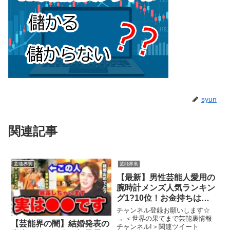
syun
関連記事
芸能界裏
芸能界裏
【最新】男性芸能人愛用の
腕時計メンズ人気ランキン
グ1?10位！お金持ちはロ
レックス？セイコーを買
チャンネル登録お願いします☆
う？あの熱愛俳優やジャニ
→ ＜世界の果てまで芸能裏情報
【芸能界の闇】結婚発表の
チャンネル!＞関連ツイート
ーズも【世界の果てまで芸