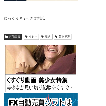
ゆっくり #うわさ #実話.
芸能界裏
うわさ
実話.
芸能界裏