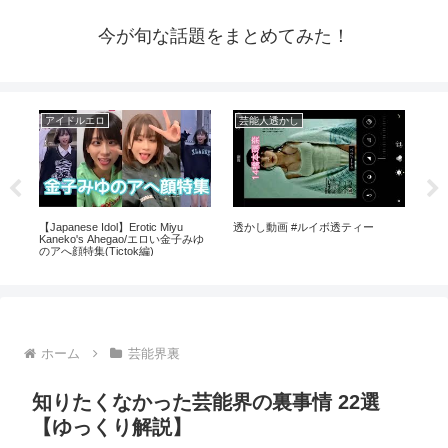
今が旬な話題をまとめてみた！
アイドルエロ
芸能人透かし
ア
に
【Japanese Idol】Erotic Miyu
透かし動画 #ルイボ透ティー
【分
桃
Kaneko's Ahegao/エロい金子みゆ
バー
に
のアへ顔特集(Tictok編)
の具体
ホーム
芸能界裏
知りたくなかった芸能界の裏事情 22選
【ゆっくり解説】