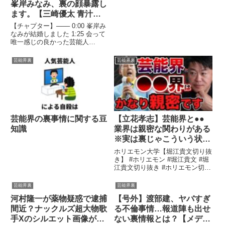
峯岸みなみ、裏の顔暴露し
能裏情報チャンネル!】
ます。【三崎優太 青汁王
子の切り抜き】【東海オン
【チャプター】─── 0:00 峯岸み
エアてつや】
なみが結婚しました 1:25 会って
唯一感じの良かった芸能人
───────────── ご視聴 ...関
連ツイート
芸能界裏
芸能界裏
芸能界の裏事情に関する豆
【立花孝志】芸能界と●●
知識
業界は親密な関わりがある
※実は裏じゃこういう状態
なんですよと暴露【ガーシ
ホリエモン大学【堀江貴文切り抜
ー ホリエモン 切り抜き】
き】 #ホリエモン #堀江貴文 #堀
江貴文切り抜き #ホリエモン切り
抜き #ほりえもん #切り抜き ...関
連ツイート
芸能界裏
芸能界裏
河村隆一が薬物疑惑で逮捕
【号外】渡部建、ヤバすぎ
間近？ナックルズ超大物歌
る不倫事情…報道陣も出せ
手Xのシルエット画像が一
ない裏情報とは？【メディ