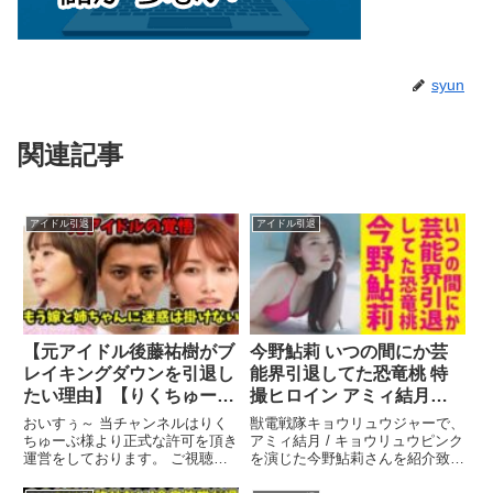
syun
関連記事
アイドル引退
アイドル引退
【元アイドル後藤祐樹がブ
今野鮎莉 いつの間にか芸
レイキングダウンを引退し
能界引退してた恐竜桃 特
たい理由】【りくちゅーぶ
撮ヒロイン アミィ結月
切り抜き】
キョウリュウピンク グラ
おいすぅ～ 当チャンネルはりく
獣電戦隊キョウリュウジャーで、
ビア アイドル 女優 獣電戦
ちゅーぶ様より正式な許可を頂き
アミィ結月 / キョウリュウピンク
運営をしております。 ご視聴あ
を演じた今野鮎莉さんを紹介致し
隊キョウリュウジャー
りがとうございます。 励みに ...
ます。 #今野鮎莉#獣電戦隊 ...関