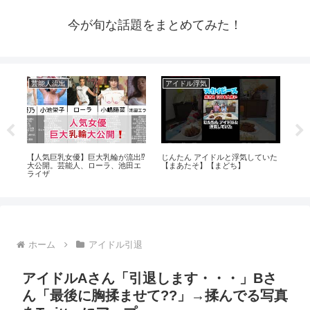
今が旬な話題をまとめてみた！
芸能人流出
アイドル浮気
芸
【人気巨乳女優】巨大乳輪が流出⁉️
じんたん アイドルと浮気していた
再
みゆ
大公開。芸能人、ローラ、池田エ
【まあたそ】【まどち】
と
ライザ
京
茂
ホーム
アイドル引退
アイドルAさん「引退します・・・」Bさ
ん「最後に胸揉ませて??」→揉んでる写真