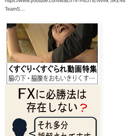
https://www.youtube.com/watch?v=Hu37lENvlvk SKE48
TeamS…