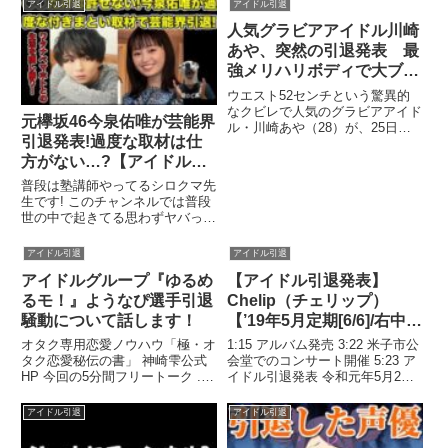
関連ツイート
連ツイート
アイドル引退
アイドル引退
人気グラビアアイドル川崎
あや、突然の引退発表 最
強メリハリボディで大ブレ
イク中
ウエスト52センチという驚異的
なクビレで人気のグラビアアイド
元欅坂46今泉佑唯が芸能界
ル・川崎あや（28）が、25日発
引退発表!過度な取材は仕
売の『週刊ヤングジャンプ』34
号（集英社）で芸能界...関連ツイ
方がない…?【アイドル・
ート
YouTuber・ワタナベマホ
普段は塾講師やってるシロクマ先
ト・パパラッチ・週刊誌・
生です! このチャンネルでは普段
世の中で起きてる思わずヤバっと
記者・現在・家族・離婚・
言いたくなるニュースを解説し
突発性難聴】
...関連ツイート
アイドル引退
アイドル引退
アイドルグループ『ゆるめ
【アイドル引退発表】
るモ！』ようなぴ選手引退
Chelip（チェリップ）
騒動について話します！
【’19年5月定期[6/6]/右中列
視点】＠米子AZTiC
オタク専用恋愛ノウハウ「極・オ
1:15 アルバム発売 3:22 米子市公
laughs 20190502
タク恋愛秘伝の書」 神崎雫公式
会堂でのコンサート開催 5:23 ア
HP 今回の5分間フリートーク ...
イドル引退発表 令和元年5月2日
関連ツイート
(木/祝)に鳥取県米子市のライブハ
ウス 米子AZTiC...関連ツイート
アイドル引退
アイドル引退