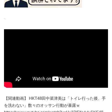
【関連動画】 HKT48田中菜津美は「トイレ行った後、手
を洗わない」数々のオッサン行動が暴露ｗ