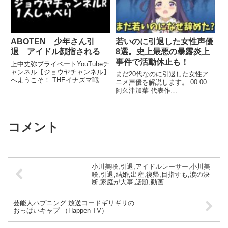
ABOTEN 少年さん引
若いのに引退した女性声優
退 アイドル顔指される
8選。史上最悪の暴露炎上
事件で活動休止も！
上中丈弥プライベートYouTubeチ
ャンネル【ジョウヤチャンネル】
まだ20代なのに引退した女性ア
へようこそ！ THEイナズマ戦隊
ニメ声優を解説します。 00:00
ボーカル 結成24年目 大阪出身 ...
阿久津加菜 代表作
関連ツイート
『GUNSLINGER GIRL -IL
TEATRINO-』 01:17 ...
コメント
小川美咲,引退,アイドルレーサー,小川美
咲,引退,結婚,出産,復帰,目指すも,涙の決
断,家庭が大事,話題,動画
芸能人ハプニング 放送コードギリギリの
おっぱいキャプ （Happen TV）