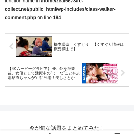
function name in
/home/zeal5678/re-
collect.net/public_html/wp-includes/class-walker-
comment.php
on line
184
橋本環奈 くすぐり 【くすぐり情報は
概要欄まで】
【4Kムービーグラビア】HKT48を卒業
後、女優として活躍中の“じーな”こと神志
那結衣ちゃんがYJに登場！美しさとか、
非の打ちどころがなさすぎる神がかり的
な水着撮影に最高画質で没入密着！【メ
イキング】
今が旬な話題をまとめてみた！