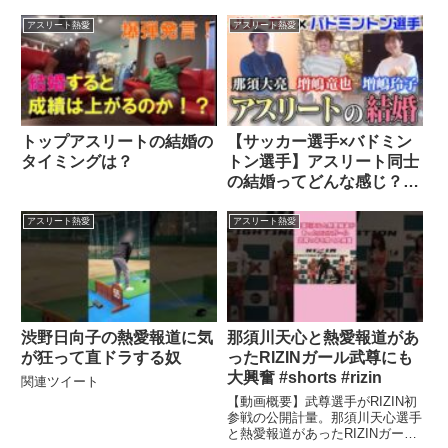
アスリート熱愛
アスリート熱愛
トップアスリートの結婚の
【サッカー選手×バドミン
タイミングは？
トン選手】アスリート同士
の結婚ってどんな感じ？恋
愛マスター那須大亮が徹底
調査!!
アスリート熱愛
アスリート熱愛
渋野日向子の熱愛報道に気
那須川天心と熱愛報道があ
が狂って直ドラする奴
ったRIZINガール武尊にも
大興奮 #shorts #rizin
関連ツイート
【動画概要】武尊選手がRIZIN初
参戦の公開計量。那須川天心選手
と熱愛報道があったRIZINガール