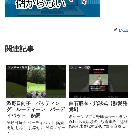
syun
関連記事
アスリート熱愛
アスリート熱愛
渋野日向子 パッティン
白石麻衣・始球式【熱愛発
グ ルーティーン バーデ
覚⁉︎】
ィパット 熱愛
名シーン #プロ野球 #ホームラン
#shorts #始球式 #放送事故 #乱闘
渋野日向子 バーディパット 熱愛
#豪速球 #乃木坂46 #白石麻衣.関
発覚 しぶこ お幸せに.関連ツイー
連ツイート
ト