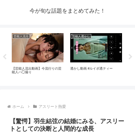
今が旬な話題をまとめてみた！
芸能人流出
芸能人透かし
ア
係
【芸能人流出動画】今流行りの芸
透かし動画 #ルイボ透ティー
【
#生
能人ハ◯撮り
ホーム
アスリート熱愛
【驚愕】羽生結弦の結婚にみる、アスリー
トとしての決断と人間的な成長