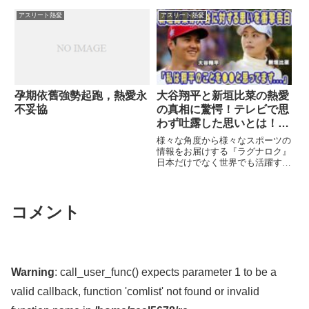
葉加瀬マイさんが武尊選手を見
...関連ツイート
アスリート熱愛
アスリート熱愛
孕期依舊強勢起跑，熱愛永
大谷翔平と新垣比菜の熱愛
不妥協
の真相に驚愕！テレビで思
わず吐露した思いとは！？
「私は翔平を…」二人が結
様々な角度から様々なスポーツの
婚お似合いと言われる理由
情報をお届けする『ラグナロク』
日本だけでなく世界でも活躍する
やオオタニがアスリートか
日本人アスリートはたくさん ...
らもモテる理由に衝撃の
関連ツイート
嵐！【プロ野球】
コメント
Warning
: call_user_func() expects parameter 1 to be a
valid callback, function 'comlist' not found or invalid