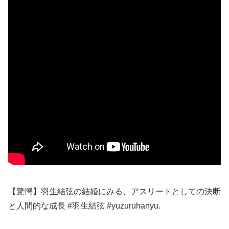
【驚愕】羽生結弦の結婚にみる、アスリートとしての決断
と人間的な成長 #羽生結弦 #yuzuruhanyu.