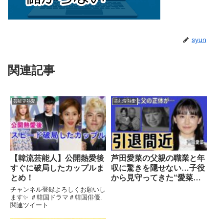
syun
関連記事
芸能界熱愛
芸能界熱愛
【韓流芸能人】公開熱愛後
芦田愛菜の父親の職業と年
すぐに破局したカップルま
収に驚きを隠せない…子役
とめ！
から見守ってきた“愛菜ち
ゃん”は芸能界から引退し
チャンネル登録よろしくお願いし
た真相や熱愛報道の相手の
ます✨ ＃韓国ドラマ＃韓国俳優.
関連ツイート
正体に一同驚愕…！