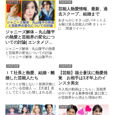
芸能界熱愛
芸能界熱愛
芸能人熱愛情報、最新、過
去スクープ、結婚まで
あきらかにネタっぽい!ネット上
を駆け巡る芸能人の噂 タトゥー
に ...関連ツイート
ジャニーズ解体 – 丸山隆平
の熱愛と芸能界の変化につ
いての討論| エンタメジャ
パン
ジャニーズ解体 - 丸山隆平の熱愛
と芸能界の変化についての討論
「ジャニーズ解体 - 丸山隆平の熱
愛と芸能界の変化についての ...
芸能界熱愛
芸能界熱愛
ＩＴ社長と熱愛、結婚・離
【芸能】福士蒼汰に熱愛発
婚した芸能人たち
覚 お相手は3才年上のイ
ンスタ美女
マスコミが報じない！新興宗教に
入っている芸能人 → 【夭逝】若
今人気の動画はこちら↓↓ 芸能界
くして亡くなった惜しまれる芸能
のヤバすぎる裏事情4選 坂口憲二
人達 関連ツイート
が芸能界から消えた理由が判
明？！〇〇困難まで追い込...関連
ツイート
芸能界熱愛
芸能界熱愛