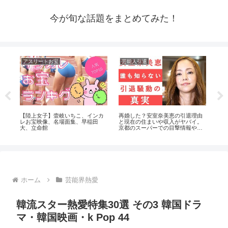
今が旬な話題をまとめてみた！
アスリートお宝
芸能人引退
芸
メン
【陸上女子】壹岐いちこ、インカ
再婚した？安室奈美恵の引退理由
拡散
動機
レお宝映像、名場面集、早稲田
と現在の住まいや収入がヤバイ。
声
大、立命館
京都のスーパーでの目撃情報や西
茂弘との関係は？
ホーム
芸能界熱愛
韓流スター熱愛特集30選 その3 韓国ドラ
マ・韓国映画・k Pop 44