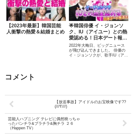
【2023年最新】韓国芸能
🌟韓国俳優 イ・ジョンソ
人衝撃の熱愛＆結婚まとめ
ク、IU（アイユー）との熱
愛認める！日本デート報道
も🌟
2022年大晦日、ビッグニュース
が飛び込んできました。 俳優の
イ・ジョンソクが、歌手IU（アイ
ユー）との熱愛を公式に認め、
...関連ツイート
コメント
【放送事故】アイドルのお宝映像です??
(///∇///)
芸能人ハプニング テレビに偶然映っちゃ
ったパンチラ&ブラチラ&胸チラ ２６
（Happen TV）