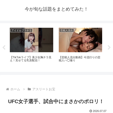
今が旬な話題をまとめてみた！
アイドルブラチラ
芸能人流出
芸
イド
【TikTokライブ】美少女胸チラ見
【芸能人流出動画】今流行りの芸
【人
が全
え！見せてる乳首配信！
能人ハ◯撮り
大
ラ
ホーム
アスリートお宝
UFC女子選手、試合中にまさかのポロリ！
2026.07.07