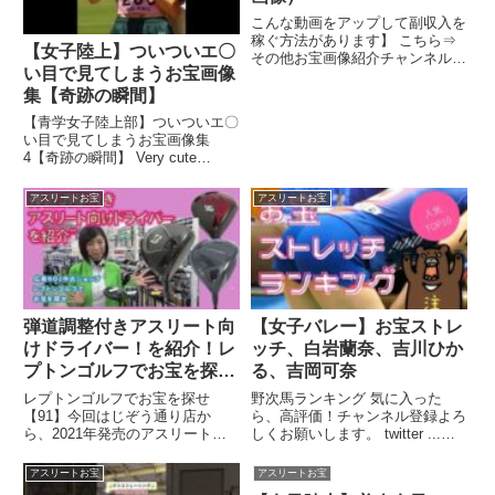
こんな動画をアップして副収入を
稼ぐ方法があります】 こちら⇒
【女子陸上】ついついエ〇
その他お宝画像紹介チャンネルは
い目で見てしまうお宝画像
こちら. こんな動画をアップして
副収入を稼...関連ツイート
集【奇跡の瞬間】
【青学女子陸上部】ついついエ〇
い目で見てしまうお宝画像集
4【奇跡の瞬間】 Very cute
sprinter(Aoyama Gakuin
University) ...関連ツイート
アスリートお宝
アスリートお宝
弾道調整付きアスリート向
【女子バレー】お宝ストレ
けドライバー！を紹介！レ
ッチ、白岩蘭奈、吉川ひか
プトンゴルフでお宝を探せ
る、吉岡可奈
【91】
レプトンゴルフでお宝を探せ
野次馬ランキング 気に入った
【91】今回はじぞう通り店か
ら、高評価！チャンネル登録よろ
ら、2021年発売のアスリート向
しくお願いします。 twitter ...関
けなレンタルで人気のドライバー
連ツイート
を紹介 ...関連ツイート
アスリートお宝
アスリートお宝