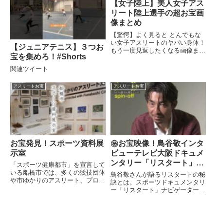
【女子陸上】美人女子アス
リート陸上選手の超お宝画
像まとめ
【驚愕】よく見ると とんでもな
い女子アスリートのヤバい身体！
【ジュニアテニス】３つお
もう一度見返したくなる画像まと
宝を集めろ！#Shorts
め 【こちらの動画もおすすめし
ております】....関連ツイート
関連ツイート
アスリートお宝
アスリートお宝
お宝発見！スポーツ資料展
㊙お宝映像！鳥谷敬インタ
示室
ビューテレビ大阪ドキュメ
ンタリー「リスタート」
「スポーツ健康都市」を宣言して
SPIN-OFF
いる船橋市では、多くの競技団体
鳥谷敬さんが語るリスタートの秘
や市ゆかりのアスリート、プロス
訣とは。スポーツドキュメンタリ
ポーツチームが活躍してい ...関
ー「リスタート」ナビゲーターを
連ツイート
務めた鳥谷敬さん（元阪神 ...関
連ツイート