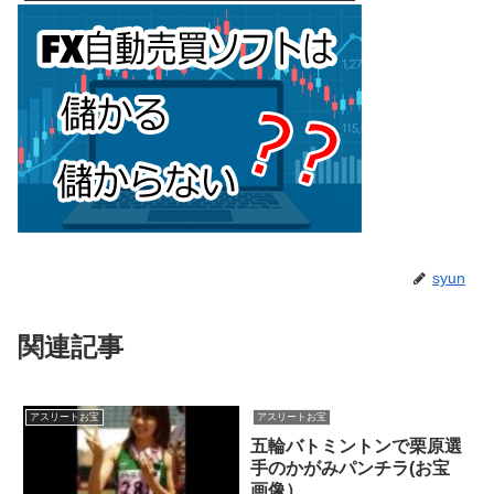
syun
関連記事
アスリートお宝
アスリートお宝
五輪バトミントンで栗原選
手のかがみパンチラ(お宝
画像）