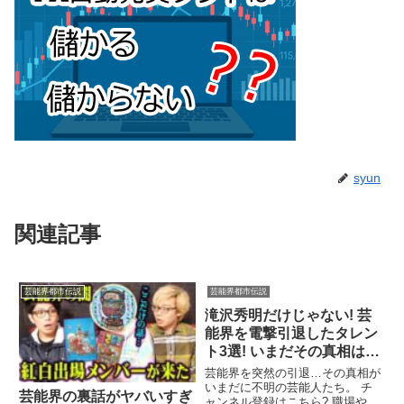
syun
関連記事
芸能界都市伝説
芸能界都市伝説
滝沢秀明だけじゃない! 芸
能界を電撃引退したタレン
ト3選! いまだその真相は謎
のまま…
芸能界を突然の引退…その真相が
いまだに不明の芸能人たち。 チ
芸能界の裏話がヤバいすぎ
ャンネル登録はこちら? 職場や学