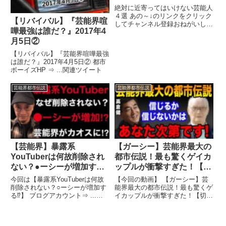
絶対に近寄ってはいけない芸能人
４選 あの～↓のリンクをクリック
【リバイバル】『芸能界喧
してチャンネル登録おねがいしま
嘩最強は誰だ？』2017年4
すねえ 関連ツイート
月5日②
【リバイバル】『芸能界喧嘩最強
は誰だ？』2017年4月5日② 都市
ボーイズHP ⇒ ...関連ツイート
芸能界都市伝説
芸能界都市伝説
【芸能界】暴露系
【ガーシー】芸能界最大の
YouTuberは何故削除され
都市伝説！最も驚くゲイカ
ない？●ーシーが増加する⁉︎
ップルが衝撃すぎた！【切
【暴露系】
り抜き/ガーシーch/暴露】
今回は【暴露系YouTuberは何故
【今回の動画】 【ガーシー】芸
#Shorts
削除されない？○ーシーが増加す
能界最大の都市伝説！最も驚くゲ
る⁉︎】 ブログアカウント⇒ ...関
イカップルが衝撃すぎた！【切り
連ツイート
抜き/ガーシーch/暴露】 ...関連ツ
イート