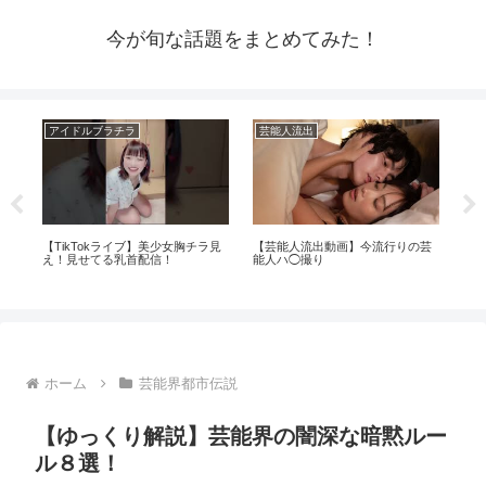
今が旬な話題をまとめてみた！
アイドルブラチラ
芸能人流出
芸
メン
【TikTokライブ】美少女胸チラ見
【芸能人流出動画】今流行りの芸
再
動機
え！見せてる乳首配信！
能人ハ◯撮り
と
京
茂
ホーム
芸能界都市伝説
【ゆっくり解説】芸能界の闇深な暗黙ルー
ル８選！