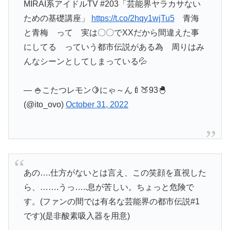
MIRAI系アイドルTV #203「芸能界ヤラカサない
ための基礎講座」
https://t.co/2hqy1wjTu5
青海
と青梅 って 実は〇〇でXXだから間違えた事
にしてる っていう都市伝説がある為 周りはみ
んなシーンとしてしまっている💦
— 🍚こたつレモン🍋にゃ～ん🍼🍑93🐣
(@ito_ovo)
October 31, 2022
あの….仕方がないとは言え、この笑顔を直視した
ら、…….うっ…..息が苦しい。ちょっと危険で
す。(ファンの間では有名な芸能界の都市伝説#1
です)(是非酸素吸入器を用意)