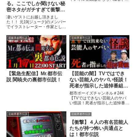
る。ここでしか聞けない秘
校の雑談に使える芸能ネタ。1...
関連ツイート
密ネタがガチすぎて衝撃的
だった…【 都市伝説 芸能
凄いゲストにお越し頂きまし
界 闇 326 19 ジューク 】
た！！ 元19(ジューク)のメンバー
でイラストレーター・作家として
活躍中の326さんです！ 本当に
...関連ツイート
芸能界都市伝説
芸能界都市伝説
【緊急生配信】Mr.都市伝
【芸能の闇】TVではでき
説 関暁夫の裏都市伝説！
ない芸能人のヤバい怪談！
死者が指示した追悼番組⁉
【怪談】
都市ボーイズチャンネル＃244
【TVではできない芸能人のヤバ
い怪談！死者が指示した追悼番
組⁉】 今回は、TVでは絶対に ...
関連ツイート
芸能界都市伝説
芸能界都市伝説
【衝撃】４人の有名芸能人
たちが持つ怖い共通点と
は！都市伝説