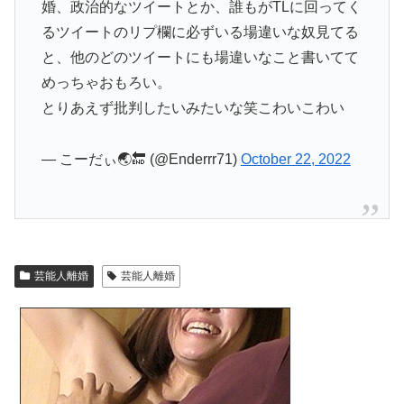
婚、政治的なツイートとか、誰もがTLに回ってく
るツイートのリプ欄に必ずいる場違いな奴見てる
と、他のどのツイートにも場違いなこと書いてて
めっちゃおもろい。
とりあえず批判したいみたいな笑こわいこわい
— こーだぃ🌏🔚 (@Enderrr71)
October 22, 2022
芸能人離婚
芸能人離婚