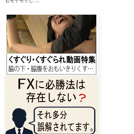
もモヤモヤし …