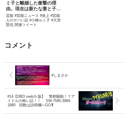
ミ子と離婚した衝撃の理
由。現在は新たな妻と子供
か？
芸能 #芸能ニュース #炎上 #芸能
人のヤバい話 #小柳ルミ子 #大澄
賢也.関連ツイート
コメント
#しまさか
#14【DBD switch 版】 警察騒動！？ア
イドルの怖い話！！ SW-7585-3984-
1880 回数は説明欄へGO❣