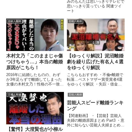
みのもんたは思いっきりテレビで
思いっきり貰っている 関連ツイ
ート
芸能人離婚
芸能人離婚
木村文乃「このままじゃ傷
【ゆっくり解説】泥沼離婚
つけちゃう…」本当の離婚
劇を繰り広げた有名人４選
原因がこちら！
をゆっくり解説
2016年に結婚したものの、わず
こちらもおすすめ ・不倫•離婚で
か3年足らずで離婚してしまった
転落…ベストマザー賞受賞者4選
女優の木村文乃！性格の不一致や
をゆっくり解説 ・失踪・借金・
価値観のズレが離婚理由とされ
...
...関連ツイート
芸能人離婚
芸能人離婚
芸能人スピード離婚ランキ
ング
【関連動画】 ・【芸能】芸能人
夫婦の離婚原因まとめ Part3 ・意
外に知らない芸能人夫婦まとめ
【驚愕】大澄賢也が小柳ル
...関連ツイート