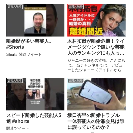
芸能人離婚
芸能人離婚
離婚歴が多い芸能人。
木村拓哉が離婚危機！？イ
#Shorts
メージダウンで嫌いな芸能
人のランキングにも入って
Shorts.関連ツイート
いるんだとか・・・。
ジャニーズ好きの皆様、こんにち
は。 当チャンネルでは、デビュ
ーしたジャニーズアイドルから、
ジャニーズJr.の、 気になる ...関
連ツイート
芸能人離婚
芸能人離婚
スピード離婚した芸能人5
坂口杏里の離婚トラブル
選 #shorts
一体芸能人の謝罪会見は誰
に誤っているのか？
関連ツイート