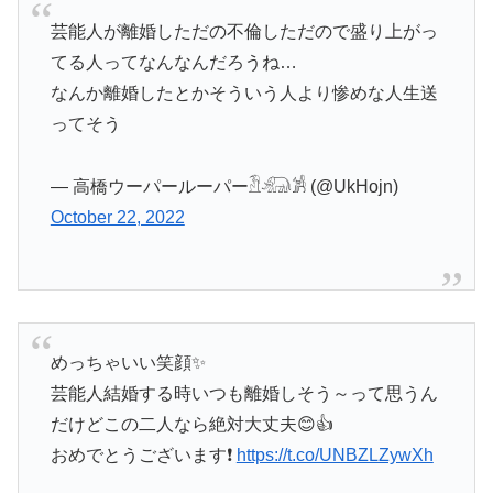
芸能人が離婚しただの不倫しただので盛り上がっ
てる人ってなんなんだろうね…
なんか離婚したとかそういう人より惨めな人生送
ってそう
— 高橋ウーパールーパー𓁟𓃰𓀼 (@UkHojn)
October 22, 2022
めっちゃいい笑顔✨
芸能人結婚する時いつも離婚しそう～って思うん
だけどこの二人なら絶対大丈夫😊👍️
おめでとうございます❗
https://t.co/UNBZLZywXh