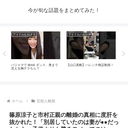
今が旬な話題をまとめてみた！
アイドルむねチラ
アイドルハレンチ
ア
に
パジャマで tiktok ダンス、奥まで
【山口真帆】ハレンチ検証動画！
【Ja
桃
見える胸チラちら？
Ka
に
のア
ホーム
芸能人離婚
篠原涼子と市村正親の離婚の真相に度肝を
抜かれた！「別居していたのは妻が●●だっ