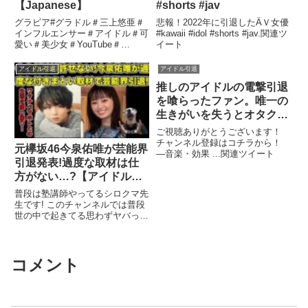
【Japanese】
#shorts #jav
グラビア#グラドル＃三上悠亜＃
悲報！2022年に引退したÂＶ女優
インフルエンサー＃アイドル＃可
#kawaii #idol #shorts #jav.関連ツ
愛い＃美少女＃YouTube＃
イート
Japanese 今回の動画で三上悠亜
さん ...関連ツイート
アイドル引退
アイドル引退
推しのアイドルの電撃引退
を喰らったファン。唯一の
生きがいを失うとオタクは
どうなる？【漫画動画】
ご視聴ありがとうございます！
チャンネル登録はコチラから！
元欅坂46今泉佑唯が芸能界
―音楽・効果 ...関連ツイート
引退発表!過度な取材は仕
方がない…?【アイドル・
YouTuber・ワタナベマホ
普段は塾講師やってるシロクマ先
ト・パパラッチ・週刊誌・
生です! このチャンネルでは普段
世の中で起きてる思わずヤバっと
記者・現在・家族・離婚・
言いたくなるニュースを解説し
突発性難聴】
...関連ツイート
コメント