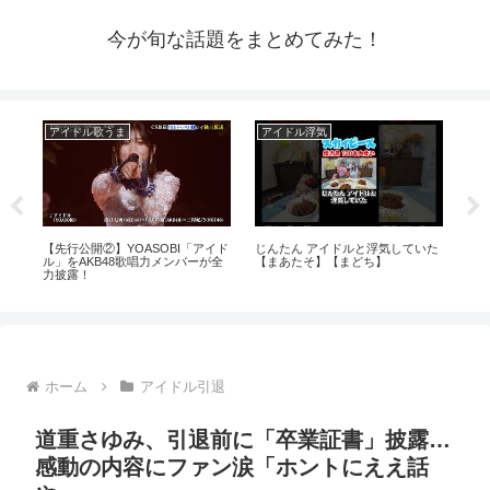
今が旬な話題をまとめてみた！
アイドル歌うま
アイドル浮気
ア
ま
【先行公開②】YOASOBI「アイド
じんたん アイドルと浮気していた
パジ
ル」をAKB48歌唱力メンバーが全
【まあたそ】【まどち】
見
力披露！
ホーム
アイドル引退
道重さゆみ、引退前に「卒業証書」披露…
感動の内容にファン涙「ホントにええ話