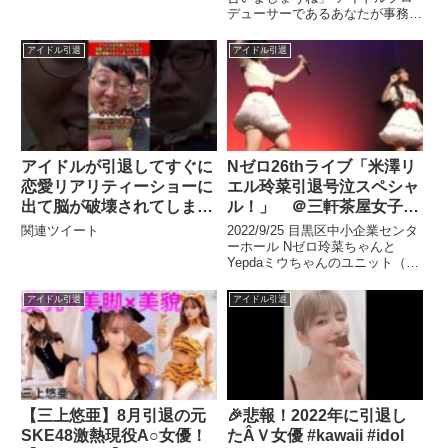
デューサーであるあなたが事務所
から出ようとすると、そこに ...
関連ツイート
アイドル引退
アイドル引退
アイドルが引退してすぐに
Nゼロ26thライブ「米澤リ
恋愛リアリティーショーに
エル玲菜引退号泣スペシャ
出て脳が破壊されてしまっ
ル！」 ＠三軒茶屋女子高
たオタク【なかっさんと田
校アイドル部
関連ツイート
2022/9/25 目黒区中小企業センタ
辺】#shorts
ーホール Nゼロ玲菜ちゃんと
Yepdaミウちゃんのユニット（最
後だけど）『三軒茶屋女子高校
...関連ツイート
アイドル引退
アイドル引退
【三上悠亜】8月引退の元
🎉悲報！2022年に引退し
SKE48激熱現役A○女優！
たÂＶ女優 #kawaii #idol