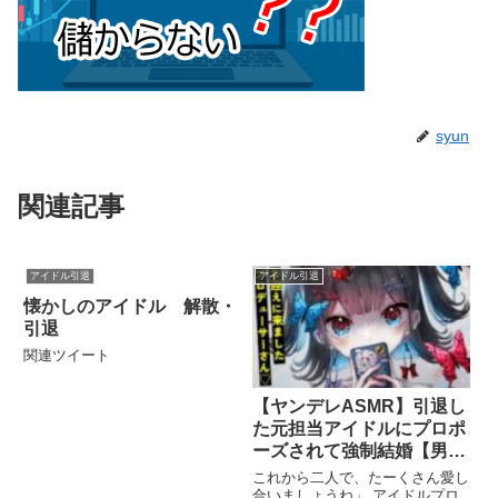
syun
関連記事
アイドル引退
アイドル引退
懐かしのアイドル 解散・
引退
関連ツイート
【ヤンデレASMR】引退し
た元担当アイドルにプロポ
ーズされて強制結婚【男性
向けシチュエーションボイ
これから二人で、たーくさん愛し
ス/夜ノすやり】
合いましょうね」 アイドルプロ