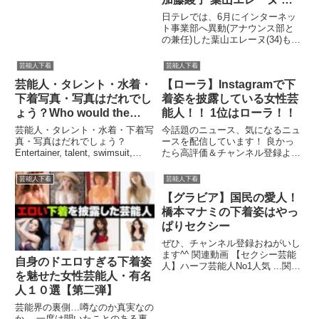
目三久 山崎夕貴 三田友梨
日テレでは、6月にインターネッ
佳ほか
ト事業部へ異動(アナウンス部と
の兼任)した葉山エレーヌ(34)も、
Tバック派だという。 「結婚前
...関連ツイート
芸能人下着
芸能人下着
芸能人・タレント・水着・
【ローラ】Instagramで下
下着写真・写真はだれでし
着姿を披露している女性芸
ょう？Who would the
能人！！ 1位はローラ！！
photograph be?
芸能人・タレント・水着・下着写
今話題のニュース、気になるニュ
真・写真はだれでしょう？
ースを配信しています！ 良かっ
Entertainer, talent, swimsuit,
たら高評価＆チャンネル登録よろ
underwear photograph. Who
しくお願いします！！ 【おす
would the photograph be?関連ツ
す...関連ツイート
芸能人下着
芸能人下着
イート
【グラビア】国民の愛人！
橋本マナミの下着姿はやっ
ぱりセクシー
ぜひ、チャンネル登録おねがいし
ます^^ 関連動画 【セクシー芸能
自身のドエロすぎる下着姿
人】ハーフ芸能人No1人気 ...関連
を魅せた女性芸能人・有名
ツイート
人１０選【第二弾】
芸能界の裏側…噂なのか真実なの
か… 一度は聞いたことのある裏