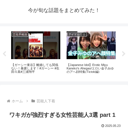
今が旬な話題をまとめてみた！
芸能界離婚
アイドルエロ
ア
由
【ガーシー東谷】離婚しても関係
【Japanese Idol】Erotic Miyu
【
。
ない！暴露します！#ガーシー #生
Kaneko's Ahegao/エロい金子みゆ
ΛV
西
田斗真#三浦翔平
のアへ顔特集(Tictok編)
ホーム
芸能人下着
ワキガが強烈すぎる女性芸能人3選 part 1
2025.05.23