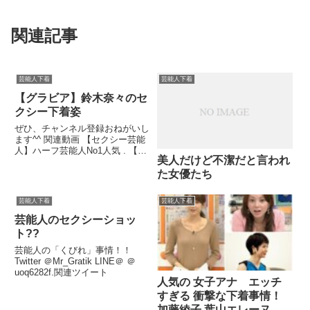
関連記事
芸能人下着
芸能人下着
【グラビア】鈴木奈々のセ
クシー下着姿
ぜひ、チャンネル登録おねがいし
ます^^ 関連動画 【セクシー芸能
人】ハーフ芸能人No1人気 . 【関
美人だけど不潔だと言われ
連動画】 あびるさんがブログで
せくすぃな・・...関連ツイート
た女優たち
芸能人下着
芸能人下着
芸能人のセクシーショッ
ト??
芸能人の「くびれ」事情！！
Twitter ＠Mr_Gratik LINE＠ ＠
uoq6282f.関連ツイート
人気の 女子アナ エッチ
すぎる 衝撃な下着事情！
加藤綾子 葉山エレーヌ 夏