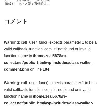
情報や、 あっと驚く裏情報まで
紹介します。 今回は、自身の ...
関連ツイート
コメント
Warning
: call_user_func() expects parameter 1 to be a
valid callback, function 'comlist' not found or invalid
function name in
/home/zeal5678/re-
collect.net/public_html/wp-includes/class-walker-
comment.php
on line
184
Warning
: call_user_func() expects parameter 1 to be a
valid callback, function 'comlist' not found or invalid
function name in
/home/zeal5678/re-
collect.net/public_html/wp-includes/class-walker-