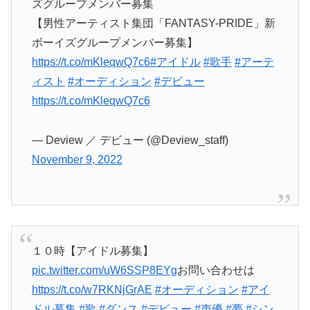
ズグループメンバー募集
【男性アーティスト集団「FANTASY-PRIDE」新
ボーイズグループメンバー募集】
https://t.co/mKleqwQ7c6
#アイドル
#歌手
#アーテ
ィスト
#オーディション
#デビュー
https://t.co/mKleqwQ7c6
— Deview ／ デビュー (@Deview_staff)
November 9, 2022
１０時【アイドル募集】
pic.twitter.com/uW6SSP8EYg
お問い合わせは
https://t.co/w7RKNjGrAE
#オーディション
#アイ
ドル募集
#歌
#ダンス
#デビュー
#声優
#夢
#シン