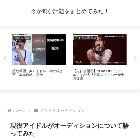
今が旬な話題をまとめてみた！
芸能人流出
アイドル歌うま
ア
メン
拡散希望 jKアイドル 神の喘ぎ
【先行公開②】YOASOBI「アイド
【Ja
動機
声 坂本瑞帆 流出
ル」をAKB48歌唱力メンバーが全
Ka
力披露！
のア
ホーム
アイドルオーディション
現役アイドルがオーディションについて語
ってみた