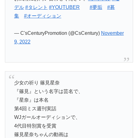
デル
#タレント
#YOUTUBER
#夢垢
#募
集
#オーディション
— C'sCenturyPromotion (@CsCentury)
November
9, 2022
少女の祈り 篠見星奈
『篠見』という名字は芸名で、
『星奈』は本名
第4回ミス週刊実話
WJガールオーディションで、
4代目特別賞を受賞
篠見星奈ちゃんの動画は