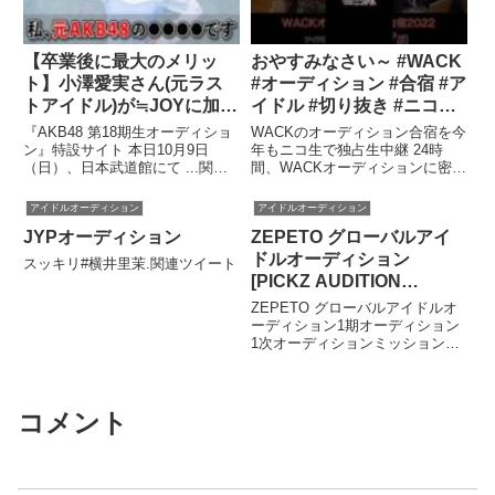
【卒業後に最大のメリッ
おやすみなさい～ #WACK
ト】小澤愛実さん(元ラス
#オーディション #合宿 #ア
トアイドル)が≒JOYに加入
イドル #切り抜き #ニコド
できた理由【切り抜き】
ル #shorts
『AKB48 第18期生オーディショ
WACKのオーディション合宿を今
ン』特設サイト 本日10月9日
年もニコ生で独占生中継 24時
（日）、日本武道館にて ...関連
間、WACKオーディションに密
ツイート
着！6泊7日全て見せます！関連
ツイート
アイドルオーディション
アイドルオーディション
JYPオーディション
ZEPETO グローバルアイ
ドルオーディション
スッキリ#横井里茉.関連ツイート
[PICKZ AUDITION
MISSION1]
ZEPETO グローバルアイドルオ
ーディション1期オーディション
1次オーディションミッション応
募作品 オーディション詳細 関連
ツイート
コメント