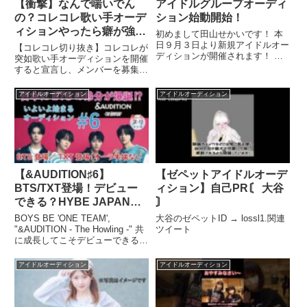
【衝撃】なんで喘いでん
アイドルグループオーディ
の？コレコレ歌い手オーデ
ション始動開始！
ィションやったら癖が強す
初めまして田山せかいです！ 本
ぎる変態凸者ばかりで大荒
日９月３日より新規アイドルオー
【コレコレ切り抜き】コレコレが
ディションが開催されます！ こ
れの神回にwww【前編】
突如歌い手オーディションを開催
こからどんな女の子が来るのか
すると宣言し、メンバーを募集す
...関連ツイート
るも波乱の展開へ… 後編は ...関
連ツイート
アイドルオーディション
アイドルオーディション
【&AUDITION♯6】
【ゼペットアイドルオーデ
BTS/TXT登場！デビュー
ィション】自己PR〘 大谷
できる？HYBE JAPAN男
〙
性アイドルオーディション
BOYS BE 'ONE TEAM',
大谷のゼペットID → lossl1.関連
番組・BTSの弟分爆誕？I-
"&AUDITION - The Howling -" 共
ツイート
に成長してこそデビューできると
LAND出身ケイ、タキどう
いうミッションの下、運命共同体
なる【耳だけラジオ】
となっ ...関連ツイート
アイドルオーディション
アイドルオーディション