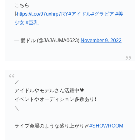
こちら
⇩
https://t.co/97uxhrp7RY
#アイドル
#グラビア
#美
少女
#巨乳
— 愛ドル (@JAJAUMA0623)
November 9, 2022
／
アイドルやモデルさん活躍中💗
イベントやオーディション多数あり❗️
＼
ライブ会場のような盛り上がり🎉
#SHOWROOM