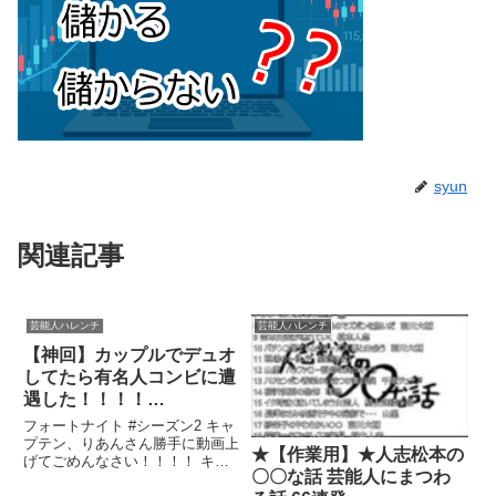
syun
関連記事
芸能人ハレンチ
芸能人ハレンチ
【神回】カップルでデュオ
してたら有名人コンビに遭
遇した！！！！
【FORTNITE/フォートナ
フォートナイト #シーズン2 キャ
イト】
プテン、りあんさん勝手に動画上
★【作業用】★人志松本の
げてごめんなさい！！！！ キャ
〇〇な話 芸能人にまつわ
プテン関連ツイート