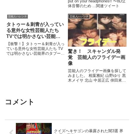
ったちゃんみな！おうちラ
put on your headphones!! 〜8D立
体音響のため ...関連ツイート
イブ空間 ！！！(歌詞付き)
芸能人ハレンチ
芸能人ハレンチ
タトゥー＆刺青が入ってい
る意外な女性芸能人たち
TVでは明かさない芸能界
のタブー【驚愕】画像まと
【衝撃！】タトゥー＆刺青が入っ
め
ている意外な女性芸能人たち TV
驚き！ スキャンダル発
では明かさない芸能界のタブー
覚 芸能人のフライデー画
【驚愕】画像まとめ チャンネル
登録はこちら⇒http...関連ツイー
像
ト
芸能人のフライデー画像を探して
みました。 相葉雅紀 山野ゆり 黒
木メイサ 北山 中居正広 倖田來未
岡本圭人 有村かすみ 手越祐也 ...
関連ツイート
コメント
クイズヘキサゴンの暴露された闇3選 界