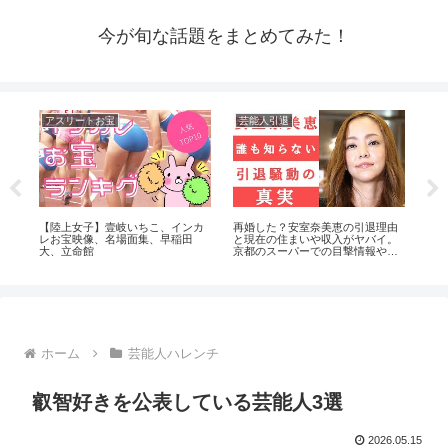
今が旬な話題をまとめてみた！
アスリートお宝
芸能人引退
ア
係
【陸上女子】壹岐いちこ、インカ
再婚した？安室奈美恵の引退理由
パジ
#生
レお宝映像、名場面集、早稲田
と現在の住まいや収入がヤバイ。
見
大、立命館
京都のスーパーでの目撃情報や西
茂弘との関係は？
ホーム
芸能人ハレンチ
叡智好きを公表している芸能人3選
2026.05.15