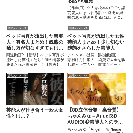
る話 66連発
【作業用】☆人志松本の〇〇な話
芸能人にまつわる話 66連発 ▻興
味のある動画を見るには、✯コメ
ント✯をマイチャンネルに ...関
連ツイート
芸能人ハレンチ
芸能人ハレンチ
ベッド写真が流出した芸能
ベット写真が流出した女性
人・有名人まとめ！醜態の
芸能人まとめ！少し切ない
晒し方が切なすぎてもはや
醜態をさらした芸能人
同情するレベル…
関連動画? 【衝撃】ベット写真が
チャンネル登録 【関連動画】 ・
流出した芸能人たち！闇の情報が
志村けんに娘の手術費で大金を騙
発覚された黒歴史！！【過去】
し取った芸人･･...関連ツイート
ベッド写...関連ツイート
芸能人ハレンチ
芸能人ハレンチ
芸能人が付き合う一般人女
【8D立体音響・高音質】
性とは…？
ちゃんみな – Angel(8D
AUDIO)🎧芸能人とのラッ
プバトル対決でも話題とな
ちゃんみな「Angel」 ※Please