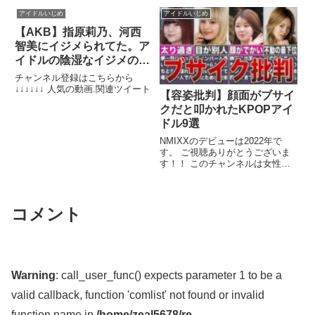
連ツイート
アイドルいじめ
アイドルいじめ
【AKB】指原莉乃、河西
智美にイジメられてた。ア
イドルの陰湿なイジメの実
態
チャンネル登録はこちらから
↓↓↓↓↓↓ 人気の動画.関連ツイート
【容姿批判】顔面がブサイ
クだと叩かれたKPOPアイ
ドル9選
NMIXXのデビューは2022年で
す。 ご視聴ありがとうございま
す！！ このチャンネルは女性
KPOPアイドルの動画を更新して
い ...
コメント
Warning
: call_user_func() expects parameter 1 to be a
valid callback, function 'comlist' not found or invalid
function name in
/home/zeal5678/re-