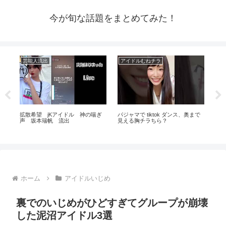
今が旬な話題をまとめてみた！
芸能人流出
アイドルむねチラ
芸
拡散希望 jKアイドル 神の喘ぎ
パジャマで tiktok ダンス、奥まで
ハ
声 坂本瑞帆 流出
見える胸チラちら？
とめ
ホーム
アイドルいじめ
裏でのいじめがひどすぎてグループが崩壊
した泥沼アイドル3選