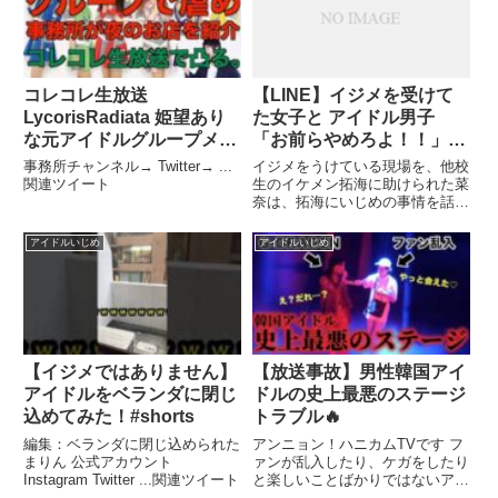
コレコレ生放送
【LINE】イジメを受けて
LycorisRadiata 姫望あり
た女子と アイドル男子
な元アイドルグループメン
「お前らやめろよ！！」と
バーを虐める事務所から夜
助けられて、恋した話→イ
事務所チャンネル→ Twitter→ ...
イジメをうけている現場を、他校
のお店を紹介させるコレコ
ジメ主犯女子との約束をド
関連ツイート
生のイケメン拓海に助けられた菜
奈は、拓海にいじめの事情を話
レ生放送で凸られる
タキャンし、相談なしでカ
し、 まきこみたくないから離れ
ップル宣言！
てほしいと伝える。 イジメの主
アイドルいじめ
アイドルいじめ
犯格の女子の ...関連ツイート
【イジメではありません】
【放送事故】男性韓国アイ
アイドルをベランダに閉じ
ドルの史上最悪のステージ
込めてみた！#shorts
トラブル🔥
編集：ベランダに閉じ込められた
アンニョン！ハニカムTVです フ
まりん 公式アカウント
ァンが乱入したり、ケガをしたり
Instagram Twitter ...関連ツイート
と楽しいことばかりではないアイ
ドルという職業を頑張って ...関