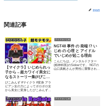
syun
関連記事
アイドルいじめ
アイドルいじめ
NGT48 事件 の 発端 !? い
じめ の 心理 と アイドル
でいじめが起こる理由
こんにちは。メンタルドクター
(精神科医)のSidowです。 NGTの
【マイクラ】いじめられっ
山口真帆さんが男性に襲撃された
子から→超カワイイ美女に
事件を受け、NGT48のグループ
内でいじめが起こってい...関連ツ
なるストーリー集(#ぴこみ
イート
んず)超おデブダサい女か
ぴこみんず #マイクラ #変身 アラ
らモテモテアイドルになる
ビアン女の力によってボロボロ女
から美女に変身したぴこみんずと
為にダイエット！
自分の力でアイドルに変身 ...
アイドルいじめ
アイドルいじめ