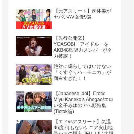
【元アスリート】肉体美が
ヤバいΛV女優9選
【先行公開②】
YOASOBI「アイドル」を
AKB48歌唱力メンバーが全
力披露！
絶対に鳴らしてはいけない
「くすぐりハーモニカ」が
面白すぎた！！
【Japanese Idol】Erotic
Miyu Kaneko's Ahegao/エロ
い金子みゆのアへ顔特集
(Tictok編)
【エドvsアスリート】気温
46度 何もないケニア火山地
帯からの脱出 [[FULL]] / 大脱