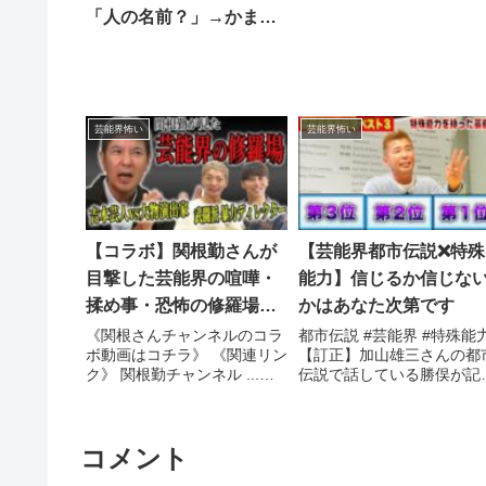
「人の名前？」→かまい
たち濱家が大慌て注意
「ごっつい怖いんやか
ら」
芸能界怖い
芸能界怖い
【コラボ】関根勤さんが
【芸能界都市伝説❌特殊
目撃した芸能界の喧嘩・
能力】信じるか信じな
揉め事・恐怖の修羅場を
かはあなた次第です
教えてもらいました
《関根さんチャンネルのコラ
都市伝説 #芸能界 #特殊能
ボ動画はコチラ》 《関連リン
【訂正】加山雄三さんの都
ク》 関根勤チャンネル ...関
伝説で話している勝俣が記
連ツイート
違いで野茂英雄さんが「完
試合」と話し ...関連ツイー
コメント