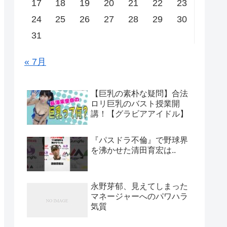
17
18
19
20
21
22
23
24
25
26
27
28
29
30
31
« 7月
【巨乳の素朴な疑問】合法
ロリ巨乳のバスト授業開
講！【グラビアアイドル】
『パスドラ不倫』で野球界
を沸かせた清田育宏は..
永野芽郁、見えてしまった
マネージャーへのパワハラ
気質