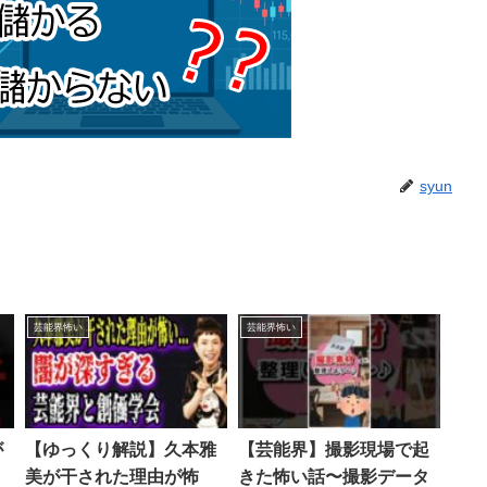
syun
芸能界怖い
芸能界怖い
が
【ゆっくり解説】久本雅
【芸能界】撮影現場で起
美が干された理由が怖
きた怖い話〜撮影データ