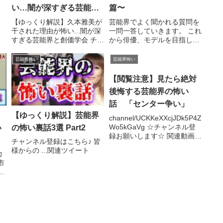
い…闇が深すぎる芸能界
篇〜
と創価学会
【ゆっくり解説】久本雅美が
芸能界でよく聞かれる質問を
干された理由が怖い...闇が深
一問一答していきます。 これ
すぎる芸能界と創価学会 チャ
から俳優、モデルを目指して
ンネル登録はこちら♪ ...関連
いる方は、参考にしてみて下
ツイート
さい。
芸能界怖い
芸能界怖い
【閲覧注意】見たら絶対
後悔する芸能界の怖い
話 「センター争い」
【ゆっくり解説】芸能界
channel/UCKKeXXcjJDk5P4Z
Wo5kGaVg ☆チャンネル登
い
の怖い裏話3選 Part2
録お願いします☆ 関連動画
チャンネル登録はこちら♪ 皆
梨元勝が死ぬ前に残した最後
様からの ...関連ツイート
の言葉…芸能界の裏側がヤバ
力
イ ...関連ツイート
市
憶
全
ト