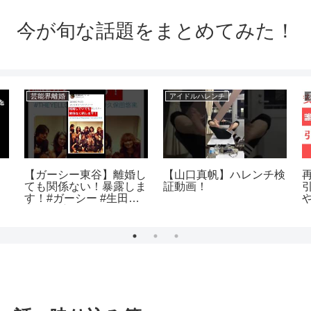
今が旬な話題をまとめてみた！
芸能界離婚
アイドルハレンチ
ル
【ガーシー東谷】離婚し
【山口真帆】ハレンチ検
帆
ても関係ない！暴露しま
証動画！
す！#ガーシー #生田斗
真#三浦翔平