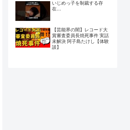
いじめっ子を制裁する存
在…
【芸能界の闇】レコード大
賞審査委員長焼死事件 実話
未解決 阿子島たけし【体験
談】