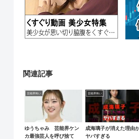
関連記事
芸能界怖い
芸能界怖い
ゆうちゃみ 芸能界ケン
成海璃子が消えた理由
カ最強芸人を呼び捨て
ヤバすぎる