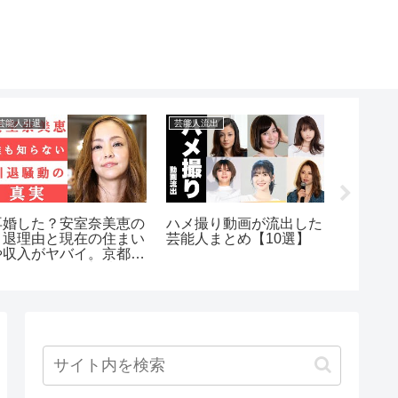
芸能人引退
芸能人流出
芸能人流出
再婚した？安室奈美恵の
ハメ撮り動画が流出した
【芸能
引退理由と現在の住まい
芸能人まとめ【10選】
行りの
や収入がヤバイ。京都の
スーパーでの目撃情報や
西茂弘との関係は？