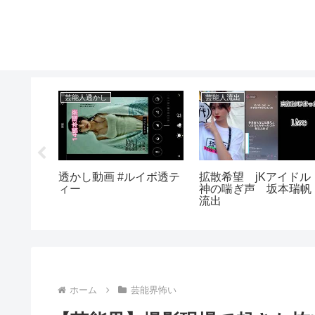
芸能人透かし
芸能人流出
ブ】美少女
透かし動画 #ルイボ透テ
拡散希望 jKアイド
せてる乳
ィー
神の喘ぎ声 坂本瑞
流出
ホーム
芸能界怖い