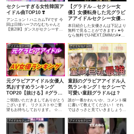
セクシーすぎる女性韓国ア
【グラドル→セクシー女
イドル曲TOP10 ❣️
優】女優転身した元グラビ
アアイドルセクシー女優
アンニョン！ハニカムTVです 今
10選
回は日韓ハーフのなむちゃんと
本日紹介した女優さんは下記より
【第2弾】ダンスがセクシーすぎ
無料で見ることができます♪ ♥️今
る女性韓国アイドル曲TOP10 ...
なら無料でU-NEXT,DMMのA♥️動
関連ツイート
画が見れるチャンス♥️ ...関連ツイ
ート
アイドルセクシー
アイドルセクシー
元グラビアアイドル女優人
童顔のグラビアアイドル人
気おすすめランキング
気ランキング！セクシーで
TOP20【抜ける】#グラビ
可愛い童顔グラドルは？
アアイドル
ご視聴いただきましてありがとう
誰が一番かわいいか、コメント欄
ございます。 リクエストやご要
に書いて教えてください！ それ
望もお待ちしております。 ☆チ
ではさっさと見ていきましょう！
ャンネル登録はこちらからお願い
次のサイトを参考に作成しま ...
...
関連ツイート
アイドルセクシー
アイドルセクシー