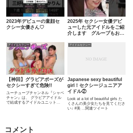
2023年デビューの童顔セ
2025年 セクシー女優デビ
クシー女優さん♡
ューした元アイドルをご紹
介します グループもお知
らせ♪すずめゆら・
アイドルセクシー
アイドルセクシー
【神回】グラビアポーズが
Japanese sexy beautiful
セクシーすぎて危険!!
girl！セクシージュニアア
イドル②
ユーチューブチャンネル『シャベ
チャン』は、 グラビアアイドル
Look at a lot of beautiful girls た
で結成するアイドルユニット
くさんの美少女たちを見てくださ
「sherbet」＆「sherbetNEO」
い↓ #美 ...関連ツイート
が、 ...関連ツイート
コメント