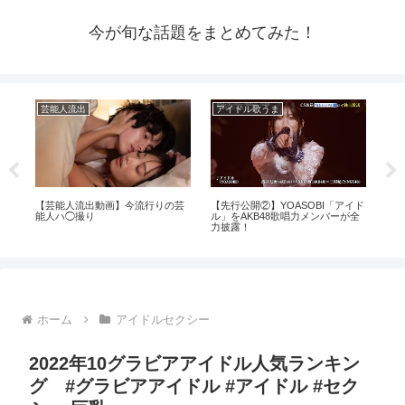
今が旬な話題をまとめてみた！
芸能人流出
アイドル歌うま
ア
⁉️
【芸能人流出動画】今流行りの芸
【先行公開②】YOASOBI「アイド
【
エ
能人ハ◯撮り
ル」をAKB48歌唱力メンバーが全
レ
力披露！
大
ホーム
アイドルセクシー
2022年10グラビアアイドル人気ランキン
グ #グラビアアイドル #アイドル #セク