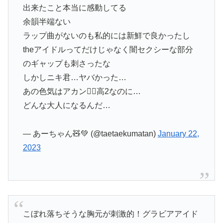
出来たこと本当に感動してる
余韻半端ない
ラップ曲がないのも私的には新鮮で良かったし
theアイドルってだけじゃなく闇セクシーな部分
のギャップも刺さったな
しかしニキ君…ヤバかった…
あの色気はアカン🤦‍♀️高2なのに…
どんな大人になるんだ…
— あーちゃん🧸💚 (@taetaekumatan)
January 22,
2023
こぼれ落ちそうな胸元が刺激的！グラビアアイド