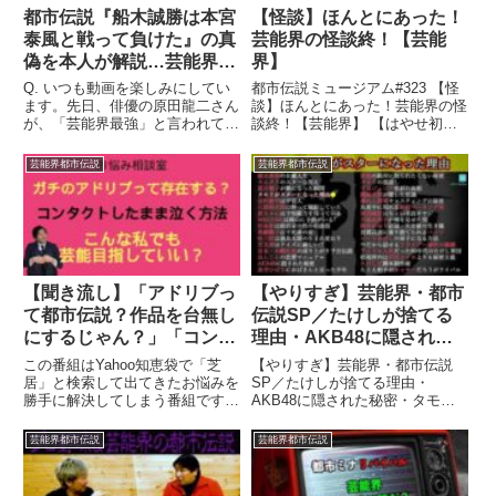
都市伝説『船木誠勝は本宮
【怪談】ほんとにあった！
泰風と戦って負けた』の真
芸能界の怪談終！【芸能
偽を本人が解説…芸能界喧
界】
嘩最強は誰なのか論争、遂
Q. いつも動画を楽しみにしてい
都市伝説ミュージアム#323 【怪
に終止符！
ます。先日、俳優の原田龍二さん
談】ほんとにあった！芸能界の怪
が、「芸能界最強」と言われてい
談終！【芸能界】 【はやせ初単
る弟の本宮泰風さん ...関連ツイ
著ご予約】⇒ ...
ート
芸能界都市伝説
芸能界都市伝説
【聞き流し】「アドリブっ
【やりすぎ】芸能界・都市
て都市伝説？作品を台無し
伝説SP／たけしが捨てる
にするじゃん？」「コンタ
理由・AKB48に隠された
クトしたまま泣く方法」
秘密・タモリの恩返し・キ
この番組はYahoo知恵袋で「芝
【やりすぎ】芸能界・都市伝説
「こんな私でも芸能界目指
ムタクの答え【都市伝説】
居」と検索して出てきたお悩みを
SP／たけしが捨てる理由・
勝手に解決してしまう番組です！
AKB48に隠された秘密・タモリ
していい？」ヤフー知恵袋
以下のような、共有、コメ
アドリブって都市伝説ですか？関
の恩返し・キムタクの答え【都市
の勝手にお悩み相談室
ントしてください。 チャ
連ツイート
伝説】 ...関連ツイート
芸能界都市伝説
芸能界都市伝説
ンネル登1