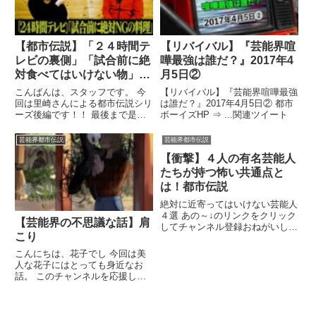
【都市伝説】「２４時間テ
【リバイバル】『芸能界喧
レビの裏側」「試合前に絶
嘩最強は誰だ？』2017年4
対食べてはいけない物」
月5日②
【芸能界】
こんばんは、スタッフです。 今
【リバイバル】『芸能界喧嘩最強
回は里崎さんによる都市伝説シリ
は誰だ？』2017年4月5日② 都市
ーズ後編です！！ 最後まで是非
ボーイズHP ⇒ ...関連ツイート
ご覧ください〜！！ ◇Satozaki
...関連ツイート
芸能界都市伝説
芸能界都市伝説
【衝撃】４人の有名芸能人
たちが持つ怖い共通点と
は！都市伝説
絶対に近寄ってはいけない芸能人
４選 あの～↓のリンクをクリック
【芸能界の不思議な話】肩
してチャンネル登録おねがいしま
こり
すねえ 関連ツイート
こんにちは、花子でし 今回は美
人な花子にはとっても身近なお
話。 このチャンネルを応援して
くれている美人なみんなにも ...
関連ツイート