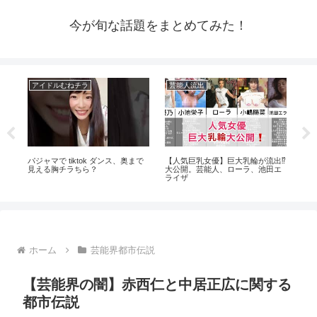
今が旬な話題をまとめてみた！
アイドルむねチラ
芸能人流出
芸
い
パジャマで tiktok ダンス、奥まで
【人気巨乳女優】巨大乳輪が流出⁉️
【
見える胸チラちら？
大公開。芸能人、ローラ、池田エ
ない
ライザ
田斗
ホーム
芸能界都市伝説
【芸能界の闇】赤西仁と中居正広に関する
都市伝説