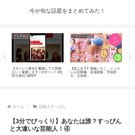
今が旬な話題をまとめてみた！
芸能界離婚
アスリートお宝
ア
いた
【ガーシー東谷】離婚しても関係
【陸上女子】壹岐いちこ、インカ
【T
ない！暴露します！#ガーシー #生
レお宝映像、名場面集、早稲田
え
田斗真#三浦翔平
大、立命館
ホーム
芸能人すっぴん
【3分でびっくり】あなたは誰？すっぴん
と大違いな芸能人！④