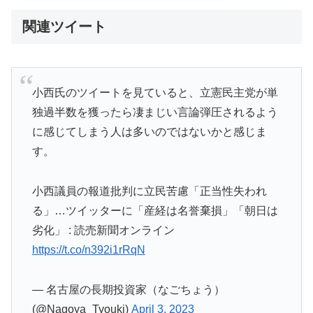
関連ツイート
小西氏のツイートを見ていると、立憲民主党が単
独過半数を獲ったら凄まじい言論弾圧されるよう
に感じてしまう人は多いのではないかと感じま
す。
小西議員の報道批判に立民苦慮「正当性失われ
る」…ツイッターに「産経は名誉棄損」「朝日は
劣化」 : 読売新聞オンライン
https://t.co/n392i1rRqN
— 名古屋の長期投資家（なごちょう）
(@Nagoya_Tyouki)
April 3, 2023