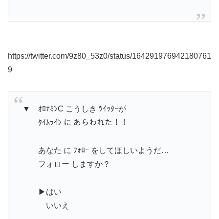
https://twitter.com/9z80_53z0/status/164291976942180761
9
▼ ｵﾛﾅﾐﾝC こうしき ﾂｲｯﾀｰが
ﾀｲﾑﾗｲﾝ に あらわれた！！
あなた に ﾌｫﾛｰ をしてほしいようだ…
フォロー しますか？
▶はい
いいえ