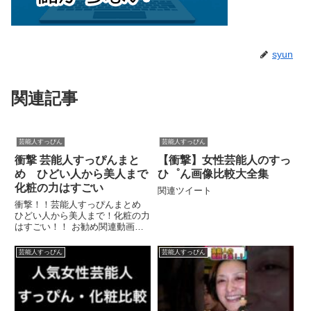
syun
関連記事
芸能人すっぴん
芸能人すっぴん
衝撃 芸能人すっぴんまと
【衝撃】女性芸能人のすっ
め ひどい人から美人まで
ひ゜ん画像比較大全集
化粧の力はすごい
関連ツイート
衝撃！！芸能人すっぴんまとめ
ひどい人から美人まで！化粧の力
はすごい！！ お勧め関連動画
【衝撃】女性芸能人すっぴんまと
め。メイクの...関連ツイート
芸能人すっぴん
芸能人すっぴん