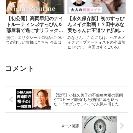
【初公開】高岡早紀のナイ
【永久保存版】初のすっぴ
トルーティン🌙すっぴん&
んメイク動画！？田中みな
部屋着で過ごすリラックス
実ちゃんに王道ツヤ肌純欲
タイム【スキンケア】
メイクをしちゃったわよ〜
提供：エリクシール □商品につい
みなさん、こんにちは。ヘア＆メ
🤍
ての詳しい情報はこちら 今回は
イクアップアーティストの小田切
...
ヒロです。 今回はすぅごいの
よ〜 なんと田中みな実ちゃんを
...関連ツイート
コメント
【驚愕】小椋久美子の不倫略奪婚の実態
や"スピード離婚"した理由に耳を疑っ
た！「オグシオ」ペアで人気を博したバ
ドミントン選手の再婚が噂されるまさか
のお相手に一同驚愕！
#一ノ瀬家