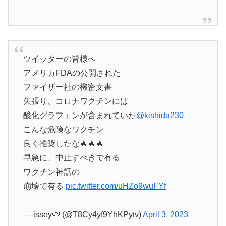
ツイッターの皆様へ
アメリカFDAの公開された
ファイザー社の機密文書
矢張り、コロナワクチンには
酸化グラフェンが含まれていた
@kishida230
こんな危険なワクチン
良く推奨したな🔥🔥🔥
早急に、中止すべきで有る
ワクチン神話の
崩壊で有る
pic.twitter.com/uHZo9wuFYf
— issey🍉 (@T8Cy4yf9YhKPytv)
April 3, 2023