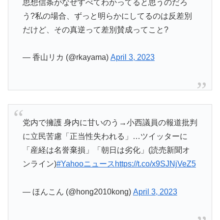
思想信条がなぜすべてわかってると思うのだろ
う?私の場合、ずっと明らかにしてるのは反差別
だけど、その真逆って差別賛成ってこと?
— 香山リカ (@rkayama)
April 3, 2023
党内で擁護 身内に甘いのう→小西議員の報道批判
に立民苦慮「正当性失われる」…ツイッターに
「産経は名誉棄損」「朝日は劣化」(読売新聞オ
ンライン)
#Yahooニュース
https://t.co/x9SJNjVeZ5
— ほんこん (@hong2010kong)
April 3, 2023