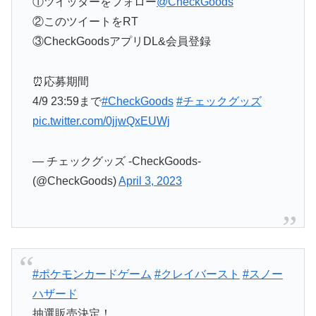
①ツイッターをフォロー
@CheckGoods
②このツイートをRT
③CheckGoodsアプリDL&会員登録
⏰応募期間
4/9 23:59まで
#CheckGoods
#チェックグッズ
pic.twitter.com/0jjwQxEUWj
— チェックグッズ -CheckGoods-
(@CheckGoods)
April 3, 2023
#ポケモンカードゲーム
#クレイバースト
#スノー
ハザード
抽選販売決定！