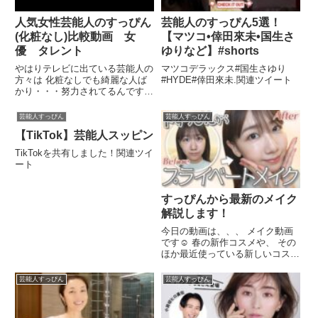
人気女性芸能人のすっぴん
芸能人のすっぴん5選！
(化粧なし)比較動画 女
【マツコ•倖田來未•国生さ
優 タレント
ゆりなど】#shorts
やはりテレビに出ている芸能人の
マツコデラックス#国生さゆり
方々は 化粧なしでも綺麗な人ば
#HYDE#倖田來未.関連ツイート
かり・・・努力されてるんです
ね.関連ツイート
芸能人すっぴん
芸能人すっぴん
【TikTok】芸能人スッピン
TikTokを共有しました！関連ツイ
ート
すっぴんから最新のメイク
解説します！
今日の動画は、、、 メイク動画
です☺️ 春の新作コスメや、 その
ほか最近使っている新しいコスメ
を 紹介しながらメイクして ...関
連ツイート
芸能人すっぴん
芸能人すっぴん