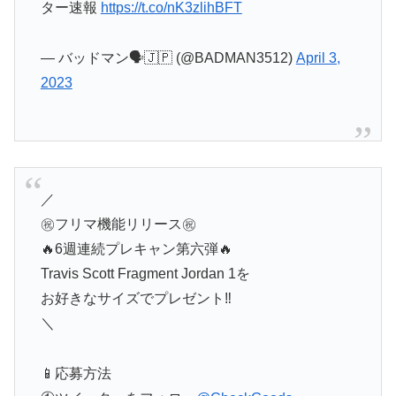
ター速報
https://t.co/nK3zlihBFT
— バッドマン🗣🇯🇵 (@BADMAN3512)
April 3,
2023
／
㊗️フリマ機能リリース㊗️
🔥6週連続プレキャン第六弾🔥
Travis Scott Fragment Jordan 1を
お好きなサイズでプレゼント‼️
＼
📱応募方法