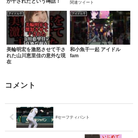
が干されたという噂話！
関連ツイート
アイドル干
アイドル干
美輪明宏を激怒させて干さ
和小魚干一起 アイドル
れた山川恵里佳の意外な現
fam
在
コメント
#セーフティバント