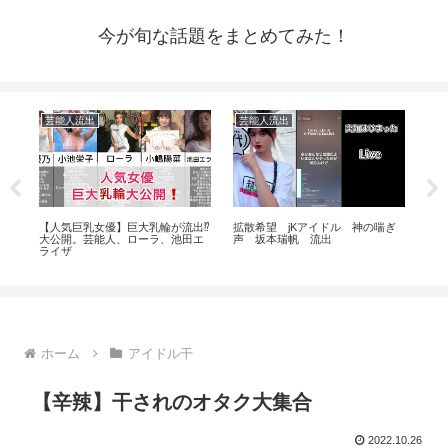
今が旬な話題をまとめてみた！
芸能人流出
芸能人流出
ア
まで
【人気巨乳女優】巨大乳輪が流出⁉️
拡散希望 jKアイドル 神の喘ぎ
グ
大公開。芸能人、ローラ、池田エ
声 坂本瑞帆 流出
ライザ
ホーム
アイドル干
【辛辣】干されのオタク大集合
2022.10.26