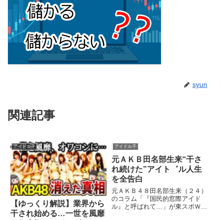
syun
関連記事
アイドル干
アイドル干
元ＡＫＢ田名部生来“干さ
れ続けた”アイト゛ル人生
を全告白
元ＡＫＢ４８田名部生来（２４）
のコラム「『国民的窓際アイド
【ゆっくり解説】業界から
ル』と呼ばれて…」が東スポＷｅ
干され始める…一世を風靡
ｂでスタート！ ７月に１０年以