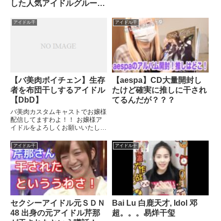
上在籍したＡＫＢを卒業。同期の
した人気アイドルグループ
渡辺麻友（２３）、柏木 ...関連
がテレビから姿を消し始め
ツイート
た理由
アイドル干
アイドル干
【バ美肉ボイチェン】生存
【aespa】CD大量開封し
者を布団干しするアイドル
たけど確実に推しに干され
【DbD】
てるんだが？？？
バ美肉カスタムキャストでお嬢様
配信してますわよ！！ お嬢様ア
イドルをよろしくお願いいたしま
すわ～～～ ボイチェン有
Спасибо！ DbD キラー鯖ランク1
アイドル干
アイドル干
ボーダーブレイク ...関連ツイー
ト
セクシーアイドル元ＳＤＮ
Bai Lu 白鹿天才, Idol 邓
48 出身の元アイドル芹那
超。。。易烊干玺