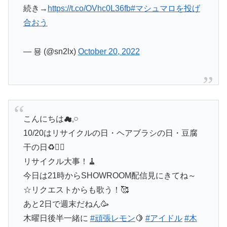
続き→
https://t.co/OVhc0L36fb
#マシュマロを投げ
合おう
— 묭 (@sn2lx)
October 20, 2022
こんにちは☁𓈒𓏸︎︎︎︎
10/20はリサイクルの日・ヘアブラシの日・豆腐
干の日♻️💇‍♀️
リサイクル大事！🧹
今日は21時からSHOWROOM配信見にきてね～
☆リクエストからも歌う！🥰
あと2日で週末だねん🥳
木曜日後半一緒に
#頑張レモン
🍋
#アイドル
#木