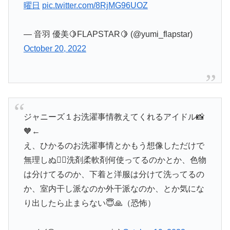
曜日
pic.twitter.com/8RjMG96UOZ
— 音羽 優美🍋FLAPSTAR🍋 (@yumi_flapstar)
October 20, 2022
ジャニーズ１お洗濯事情教えてくれるアイドル📸
🧡←
え、ひかるのお洗濯事情とかもう想像しただけで
無理しぬ❤️‍🔥洗剤柔軟剤何使ってるのかとか、色物
は分けてるのか、下着と洋服は分けて洗ってるの
か、室内干し派なのか外干派なのか、とか気にな
り出したら止まらない😇🙏（恐怖）