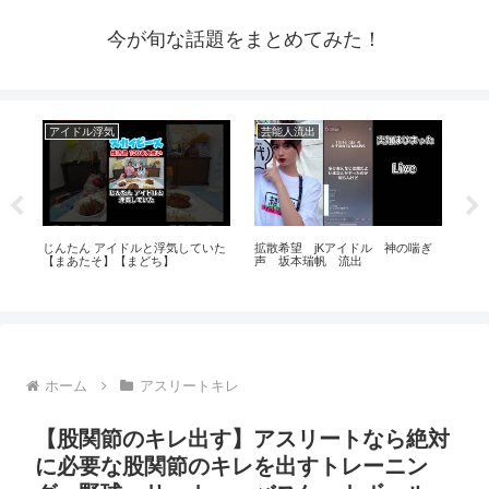
今が旬な話題をまとめてみた！
アイドル浮気
芸能人流出
芸
カ
じんたん アイドルと浮気していた
拡散希望 jKアイドル 神の喘ぎ
【人
【まあたそ】【まどち】
声 坂本瑞帆 流出
大
ラ
ホーム
アスリートキレ
【股関節のキレ出す】アスリートなら絶対
に必要な股関節のキレを出すトレーニン