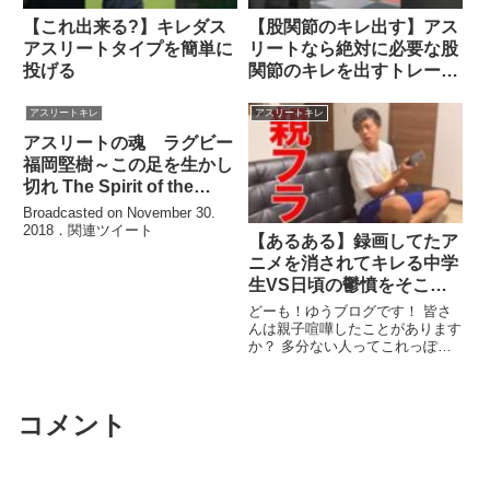
【これ出来る?】キレダス
【股関節のキレ出す】アス
アスリートタイプを簡単に
リートなら絶対に必要な股
投げる
関節のキレを出すトレーニ
ング。野球・サッカー・バ
スケットボール・バレーボ
アスリートキレ
アスリートキレ
ール選手などにも指導して
アスリートの魂 ラグビー
いる股関節トレーニングを
福岡堅樹～この足を生かし
現役トレーナーが教えま
切れ The Spirit of the
す！
athlete Kenki Fukuoka
Broadcasted on November 30.
2018．関連ツイート
【あるある】録画してたア
ニメを消されてキレる中学
生VS日頃の鬱憤をそこで
晴らそうしてくる母親の喧
どーも！ゆうブログです！ 皆さ
嘩
んは親子喧嘩したことがあります
か？ 多分ない人ってこれっぽち
しかこの世にいないと思うんです
...関連ツイート
コメント