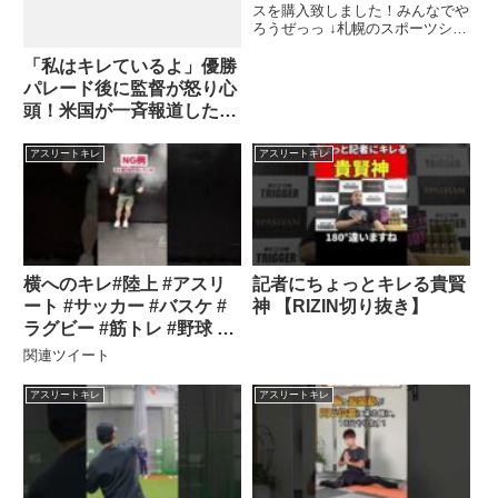
スを購入致しました！みんなでや
ろうぜっっ ↓札幌のスポーツショ
ップ古内さんで購入させて頂きま
した！...関連ツイート
「私はキレているよ」優勝
パレード後に監督が怒り心
頭！米国が一斉報道した結
果…
アスリートキレ
アスリートキレ
横へのキレ#陸上 #アスリ
記者にちょっとキレる貴賢
ート #サッカー #バスケ #
神 【RIZIN切り抜き】
ラグビー #筋トレ #野球 #
テニス #トレーニング
関連ツイート
#shorts
アスリートキレ
アスリートキレ